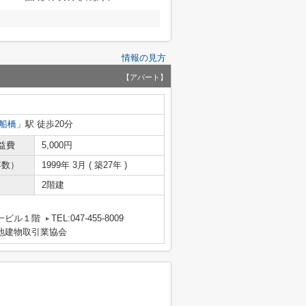
情報の見方
【アパート】
船橋
」駅 徒歩20分
益費
5,000円
年数）
1999年 3月 ( 築27年 )
2階建
一ビル１階
TEL:047-455-8009
宅地建物取引業協会