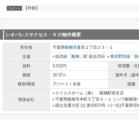
【外観】
コメント
レオパレスサクセス・Ｎ
の物件概要
所在地
千葉県
船橋市
夏見
２丁目２３－１
総武線
「
船橋
」駅 徒歩23分
東武野田線
「
新
交通
賃料
5.5万円
管理費・共
面積
20.37㎡
築年月（築
種別/構造
アパート / 木造
階建
ケイエスホーム（株） 船橋駅前支店
千葉県船橋市本町５丁目４－１ シンワ船橋第
取扱会社
国土交通大臣 (1) 第10073号
(一社)千葉県