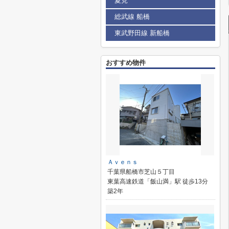
夏見
総武線 船橋
東武野田線 新船橋
おすすめ物件
Ａｖｅｎｓ
千葉県船橋市芝山５丁目
東葉高速鉄道「飯山満」駅 徒歩13分
築2年