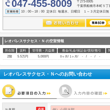
047-455-8009
〒273-0005
千葉県船橋市本町５丁
10：00～18：00 定休日: 毎週水、日曜日 １～３月定休日
レオパレスサクセス・Ｎ
の空室情報
所在階
賃料
管理費・共益費
敷金/礼金/保証金/償却/敷引
2階
5.5万円
5,000円
/
/
/
/
0ヶ月
1ヶ月
-
-
-
レオパレスサクセス・Ｎ
へのお問い合わせ
お名前
必須