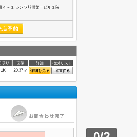
目４－１ シンワ船橋第一ビル１階
無
間取り
面積
詳細
検討リスト
1K
20.37㎡
詳細を見る
追加する
0
/
2