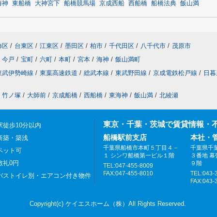
海神
東船橋
大神宮下
船橋競馬場
京成西船
西船橋
船橋法典
飯山満
飾区
/
台東区
/
江東区
/
墨田区
/
柏市
/
千代田区
/
八千代市
/
茂原市
今戸
/
宝町
/
六町
/
本町
/
宮本
/
海神
/
飯山満町
東武伊勢崎線
/
東葉高速鉄道
/
総武本線
/
東武野田線
/
京成電鉄松戸線
/
日暮
竹ノ塚
/
大師前
/
京成船橋
/
西船橋
/
東海神
/
飯山満
/
北綾瀬
東京・千葉・茨城で賃貸情報・
駅徒歩10分以内
船橋駅前支店
本社・
新築・築浅
千葉県船橋市本町５丁目４－
千葉県千
ペット可
１ シンワ船橋第一ビル１階
３番地 
敷礼0円
９階
TEL:047-455-8009
FAX:047-455-8010
TEL:043-
バストイレ別・エアコン付き物件
FAX:043-
Copyright(c) ケイエスホーム（株）All Rights Reserved.