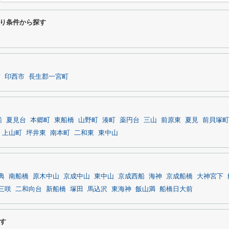
り条件から探す
市
印西市
長生郡一宮町
船
夏見台
本郷町
東船橋
山野町
湊町
薬円台
三山
前原東
夏見
前貝塚町
上山町
坪井東
南本町
二和東
東中山
典
南船橋
原木中山
京成中山
東中山
京成西船
海神
京成船橋
大神宮下
三咲
二和向台
新船橋
塚田
馬込沢
東海神
飯山満
船橋日大前
す