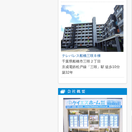
テレパレス船橋三咲Ｂ棟
千葉県船橋市三咲２丁目
京成電鉄松戸線「三咲」駅 徒歩10分
築32年