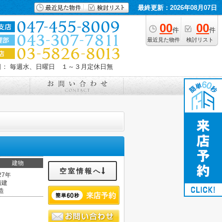
最終更新：2026年08月07日
00
00
件
件
最近見た物件
検討リスト
日： 毎週水、日曜日 １～３月定休日無
建物
空室情報へ
27年
階建
造