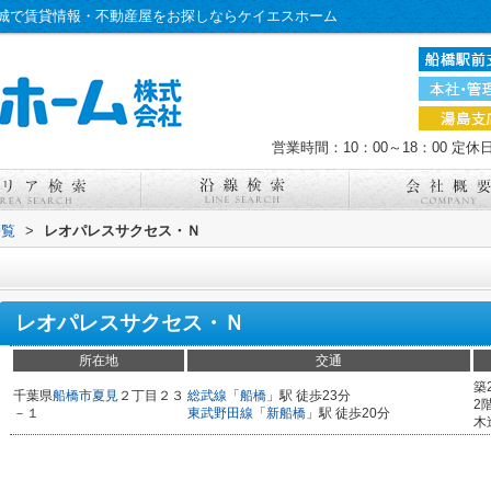
城で賃貸情報・不動産屋をお探しならケイエスホーム
営業時間：10：00～18：00
定休
一覧
>
レオパレスサクセス・Ｎ
レオパレスサクセス・Ｎ
所在地
交通
築
千葉県
船橋市
夏見
２丁目２３
総武線
「
船橋
」駅 徒歩23分
2
－１
東武野田線
「
新船橋
」駅 徒歩20分
木