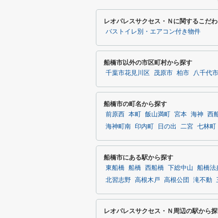
レオパレスサクセス・Ｎに関するこだわ
バストイレ別・エアコン付き物件
船橋市以外の市区町村から探す
千葉市花見川区
茂原市
柏市
八千代
船橋市の町名から探す
前原西
本町
飯山満町
宮本
海神
西
海神町南
印内町
日の出
二宮
七林町
船橋市にある駅から探す
東船橋
船橋
西船橋
下総中山
船橋法
北習志野
高根木戸
高根公団
滝不動
レオパレスサクセス・Ｎ周辺の駅から探