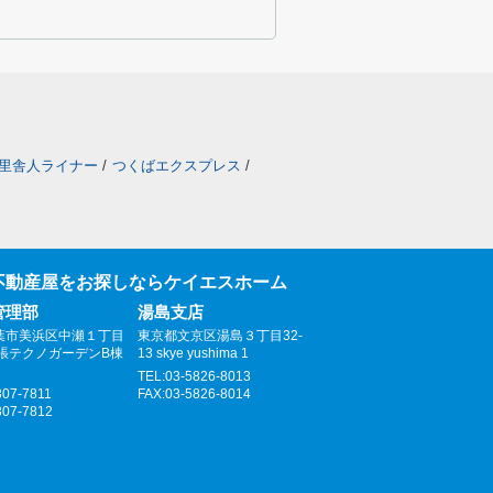
里舎人ライナー
/
つくばエクスプレス
/
不動産屋をお探しならケイエスホーム
管理部
湯島支店
葉市美浜区中瀬１丁目
東京都文京区湯島３丁目32-
幕張テクノガーデンB棟
13 skye yushima 1
TEL:03-5826-8013
307-7811
FAX:03-5826-8014
307-7812