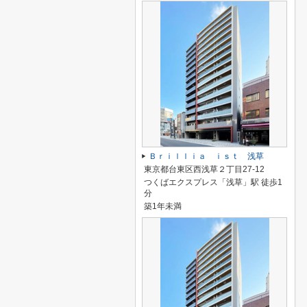
Ｂｒｉｌｌｉａ ｉｓｔ 浅草
東京都台東区西浅草２丁目27-12
つくばエクスプレス「浅草」駅 徒歩1
分
築1年未満