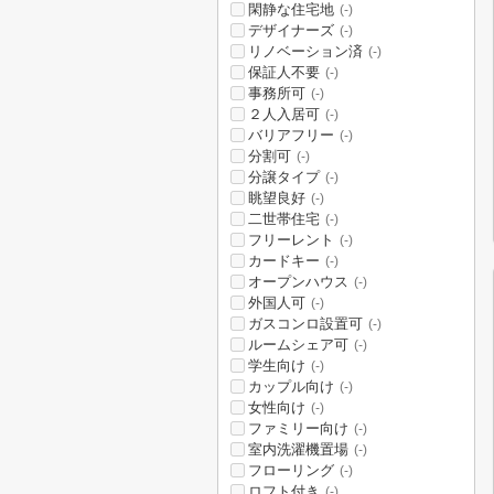
閑静な住宅地
(-)
デザイナーズ
(-)
リノベーション済
(-)
保証人不要
(-)
事務所可
(-)
２人入居可
(-)
バリアフリー
(-)
分割可
(-)
分譲タイプ
(-)
眺望良好
(-)
二世帯住宅
(-)
フリーレント
(-)
カードキー
(-)
オープンハウス
(-)
外国人可
(-)
ガスコンロ設置可
(-)
ルームシェア可
(-)
学生向け
(-)
カップル向け
(-)
女性向け
(-)
ファミリー向け
(-)
室内洗濯機置場
(-)
フローリング
(-)
ロフト付き
(-)