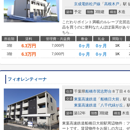
京成電鉄松戸線
「
高根木戸
」駅 
予定
3階建
木造
築年
階数
構造
こだわりポイント満載のルレーブ北習志
品を買うのに便利なたんぽぽ薬局があり
ちら...
所在階
賃料
管理費・共益費
敷金
礼金
間取り
6.3
万円
0ヶ月
0ヶ月
3階
7,000円
1K
6.3
万円
0ヶ月
0ヶ月
3階
7,000円
1K
フィオレンティーナ
千葉県
船橋市
習志野台
８丁目４
住所
交通
東葉高速鉄道
「
船橋日大前
」駅 
東葉高速鉄道
「
八千代緑が丘
」駅
築12年
3階建
木造
築年
階数
構造
東葉高速鉄道船橋日大前駅周辺物件：フ
ートです。賃貸物件をお探しの方は、ぜ