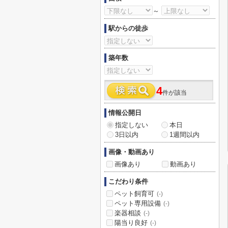
～
駅からの徒歩
築年数
4
件が該当
情報公開日
指定しない
本日
3日以内
1週間以内
画像・動画あり
画像あり
動画あり
こだわり条件
ペット飼育可
(-)
ペット専用設備
(-)
楽器相談
(-)
陽当り良好
(-)