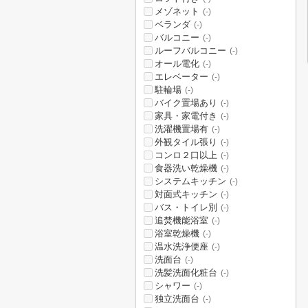
メゾネット
(-)
ベランダ
(-)
バルコニー
(-)
ルーフバルコニー
(-)
オール電化
(-)
エレベーター
(-)
駐輪場
(-)
バイク置場あり
(-)
家具・家電付き
(-)
洗濯機置場有
(-)
外観タイル張り
(-)
コンロ２口以上
(-)
食器洗い乾燥機
(-)
システムキッチン
(-)
対面式キッチン
(-)
バス・トイレ別
(-)
追焚機能浴室
(-)
浴室乾燥機
(-)
温水洗浄便座
(-)
洗面台
(-)
洗髪洗面化粧台
(-)
シャワー
(-)
独立洗面台
(-)