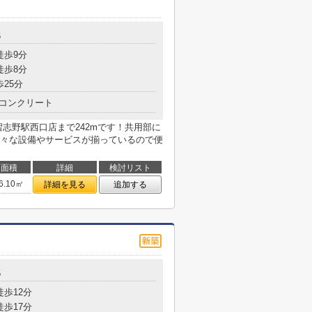
6
徒歩9分
徒歩8分
歩25分
コンクリート
志野駅西口店まで242mです！共用部に
々な設備やサービスが揃っているので便
面積
詳細
検討リスト
6.10㎡
詳細を見る
追加する
5
徒歩12分
徒歩17分