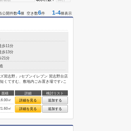
4
6
1-4
当公開件数
棟 空き数
件
棟表示
1
徒歩11分
徒歩13分
歩21分
造
ズ習志野」♪セブンイレブン 習志野台店
が短くてすむ、敷地内ごみ置き場です♪こ
面積
詳細
検討リスト
16.00㎡
詳細を見る
追加する
21.60㎡
詳細を見る
追加する