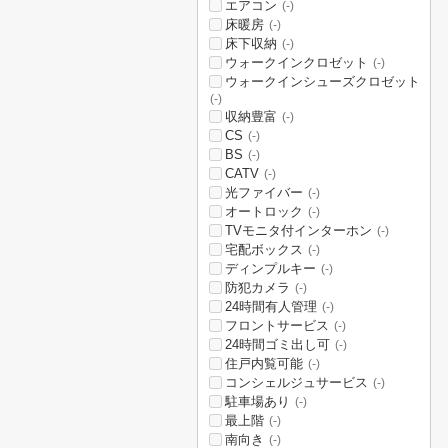
エアコン
(-)
床暖房
(-)
床下収納
(-)
ウォークインクロゼット
(-)
ウォークインシューズクロゼット
(-)
収納豊富
(-)
CS
(-)
BS
(-)
CATV
(-)
光ファイバー
(-)
オートロック
(-)
TVモニタ付インターホン
(-)
宅配ボックス
(-)
ディンプルキー
(-)
防犯カメラ
(-)
24時間有人管理
(-)
フロントサービス
(-)
24時間ゴミ出し可
(-)
住戸内覧可能
(-)
コンシェルジュサービス
(-)
駐車場あり
(-)
最上階
(-)
南向き
(-)