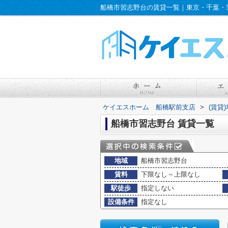
船橋市習志野台の賃貸一覧｜東京・千葉・
ケイエスホーム 船橋駅前支店
>
(賃貸
船橋市習志野台 賃貸一覧
地域
船橋市習志野台
賃料
下限なし～上限なし
駅徒歩
指定しない
設備条件
指定なし