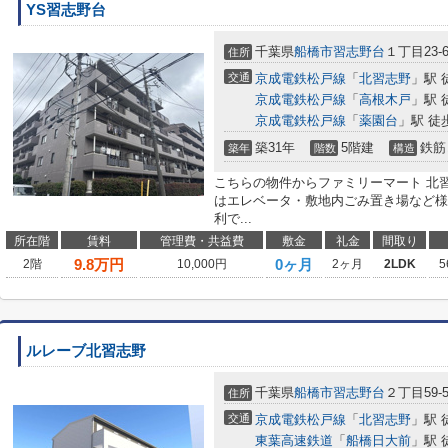
YS習志野台
千葉県
船橋市
習志野台
１丁目23-
住所
交通
京成電鉄松戸線
「
北習志野
」駅 
京成電鉄松戸線
「
高根木戸
」駅 
京成電鉄松戸線
「
薬園台
」駅 徒
築31年
5階建
鉄筋
築年
階数
構造
こちらの物件からファミリーマート 北習
はエレベータ・敷地内ごみ置き場など様
利で...
所在階
賃料
管理費・共益費
敷金
礼金
間取り
9.8
万円
0ヶ月
2階
10,000円
2ヶ月
2LDK
5
ルレーブ北習志野
千葉県
船橋市
習志野台
２丁目59-
住所
交通
京成電鉄松戸線
「
北習志野
」駅 
東葉高速鉄道
「
船橋日大前
」駅 