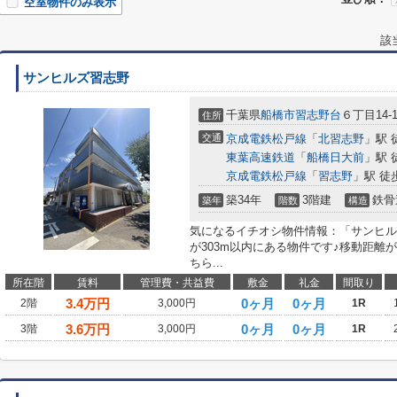
空室物件のみ表示
該
サンヒルズ習志野
千葉県
船橋市
習志野台
６丁目14-
住所
交通
京成電鉄松戸線
「
北習志野
」駅 
東葉高速鉄道
「
船橋日大前
」駅 
京成電鉄松戸線
「
習志野
」駅 徒
築34年
3階建
鉄骨
築年
階数
構造
気になるイチオシ物件情報：「サンヒル
が303m以内にある物件です♪移動距離
ちら...
所在階
賃料
管理費・共益費
敷金
礼金
間取り
3.4
万円
0ヶ月
0ヶ月
2階
3,000円
1R
3.6
万円
0ヶ月
0ヶ月
3階
3,000円
1R