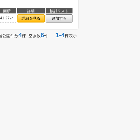
面積
詳細
検討リスト
41.27㎡
詳細を見る
追加する
4
6
1-4
当公開件数
棟 空き数
件
棟表示