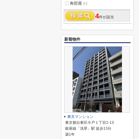
角部屋
(-)
4
件が該当
新着物件
東京マンション
東京都台東区今戸１丁目2-13
銀座線「浅草」駅 徒歩13分
築1年