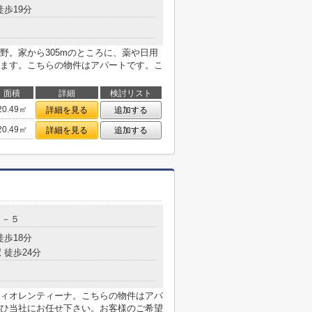
徒歩19分
野。家から305mのところに、薬や日用
ます。こちらの物件はアパートです。こ
面積
詳細
検討リスト
20.49㎡
詳細を見る
追加する
20.49㎡
詳細を見る
追加する
６－５
徒歩18分
 徒歩24分
ィオレンティーナ。こちらの物件はアパ
ひ当社にお任せ下さい。お客様のご希望