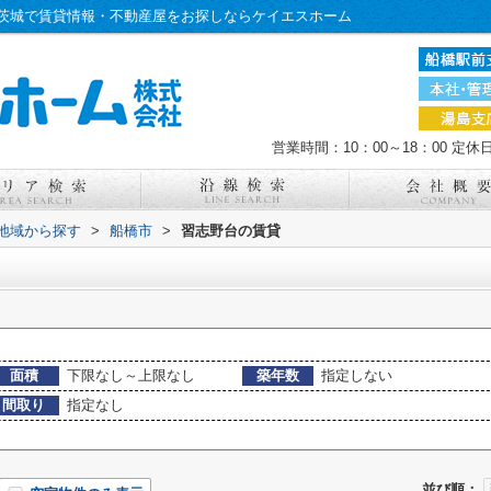
茨城で賃貸情報・不動産屋をお探しならケイエスホーム
営業時間：10：00～18：00
定休
)地域から探す
>
船橋市
>
習志野台の賃貸
面積
下限なし～上限なし
築年数
指定しない
間取り
指定なし
並び順：