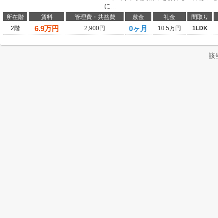
に...
所在階
賃料
管理費・共益費
敷金
礼金
間取り
6.9
万円
0ヶ月
2階
2,900円
10.5万円
1LDK
該