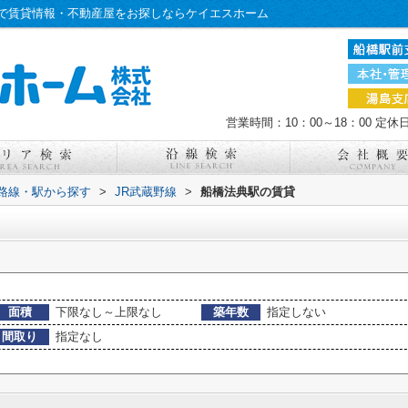
で賃貸情報・不動産屋をお探しならケイエスホーム
営業時間：10：00～18：00
定休
)路線・駅から探す
>
JR武蔵野線
>
船橋法典駅の賃貸
面積
下限なし～上限なし
築年数
指定しない
間取り
指定なし