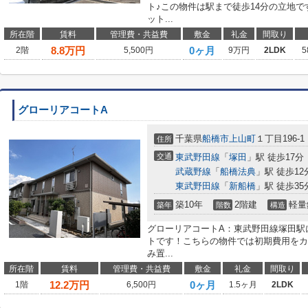
ト♪この物件は駅まで徒歩14分の立地で
ット...
所在階
賃料
管理費・共益費
敷金
礼金
間取り
8.8
万円
0ヶ月
2階
5,500円
9万円
2LDK
5
グローリアコートA
千葉県
船橋市
上山町
１丁目196-1
住所
交通
東武野田線
「
塚田
」駅 徒歩17分
武蔵野線
「
船橋法典
」駅 徒歩12
東武野田線
「
新船橋
」駅 徒歩35
築10年
2階建
軽量
築年
階数
構造
グローリアコートA：東武野田線塚田駅
トです！こちらの物件では初期費用をカ
み置...
所在階
賃料
管理費・共益費
敷金
礼金
間取り
12.2
万円
0ヶ月
1階
6,500円
1.5ヶ月
2LDK