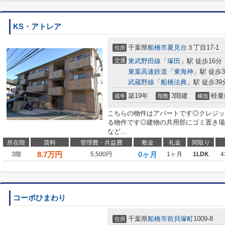
KS・アトレア
千葉県
船橋市
夏見台
３丁目17-1
住所
交通
東武野田線
「
塚田
」駅 徒歩16分
東葉高速鉄道
「
東海神
」駅 徒歩3
武蔵野線
「
船橋法典
」駅 徒歩39
築19年
3階建
軽量
築年
階数
構造
こちらの物件はアパートです◎クレジッ
る物件です◎建物の共用部にゴミ置き場
など...
所在階
賃料
管理費・共益費
敷金
礼金
間取り
8.7
万円
0ヶ月
3階
5,500円
1ヶ月
1LDK
4
コーポひまわり
千葉県
船橋市
前貝塚町
1009-8
住所