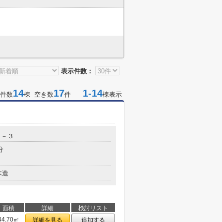
表示件数：
14
17
1-14
件数
棟 空き数
件
棟表示
７－３
分
木造
面積
詳細
検討リスト
44.70㎡
詳細を見る
追加する