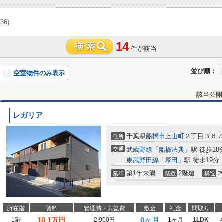
(36)
14
件が該当
並び順：
空室物件のみ表示
該当公開
レガリア
千葉県
船橋市
上山町
２丁目３６
住所
交通
武蔵野線
「
船橋法典
」駅 徒歩18
東武野田線
「
塚田
」駅 徒歩19分
築1年未満
2階建
築年
階数
構造
所在階
賃料
管理費・共益費
敷金
礼金
間取り
10.1
万円
0ヶ月
1階
2,900円
1ヶ月
1LDK