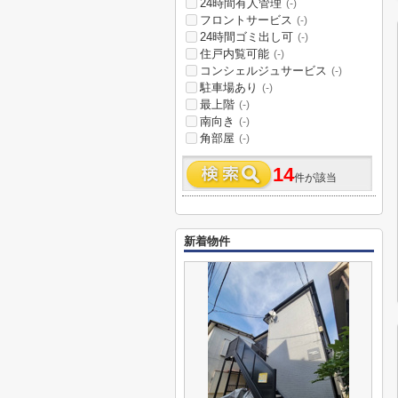
24時間有人管理
(-)
フロントサービス
(-)
24時間ゴミ出し可
(-)
住戸内覧可能
(-)
コンシェルジュサービス
(-)
駐車場あり
(-)
最上階
(-)
南向き
(-)
角部屋
(-)
14
件が該当
新着物件