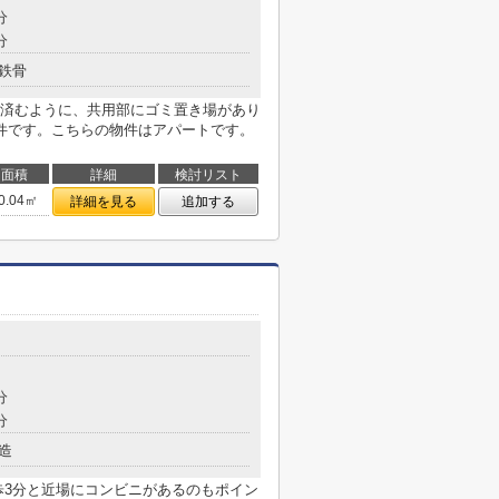
分
分
鉄骨
済むように、共用部にゴミ置き場があり
件です。こちらの物件はアパートです。
面積
詳細
検討リスト
0.04㎡
詳細を見る
追加する
分
分
造
歩3分と近場にコンビニがあるのもポイン