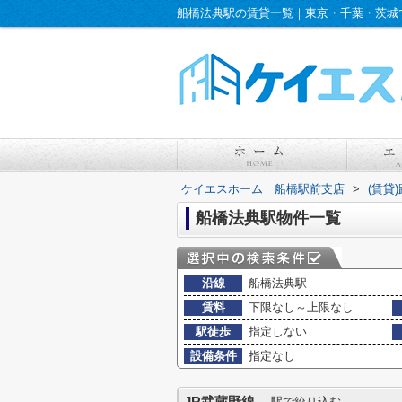
船橋法典駅の賃貸一覧｜東京・千葉・茨城
ケイエスホーム 船橋駅前支店
>
(賃貸
船橋法典駅物件一覧
沿線
船橋法典駅
賃料
下限なし～上限なし
駅徒歩
指定しない
設備条件
指定なし
駅で絞り込む