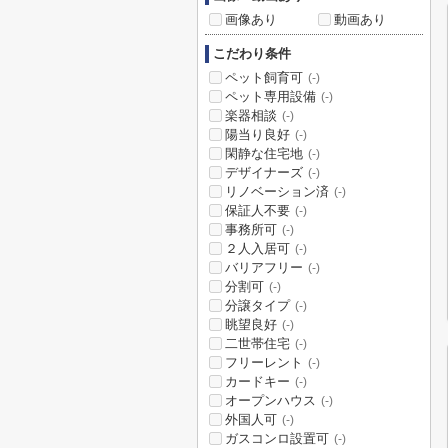
画像あり
動画あり
こだわり条件
ペット飼育可
(-)
ペット専用設備
(-)
楽器相談
(-)
陽当り良好
(-)
閑静な住宅地
(-)
デザイナーズ
(-)
リノベーション済
(-)
保証人不要
(-)
事務所可
(-)
２人入居可
(-)
バリアフリー
(-)
分割可
(-)
分譲タイプ
(-)
眺望良好
(-)
二世帯住宅
(-)
フリーレント
(-)
カードキー
(-)
オープンハウス
(-)
外国人可
(-)
ガスコンロ設置可
(-)