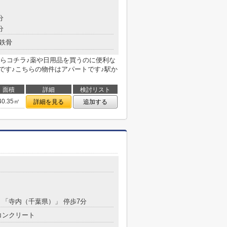
分
分
鉄骨
らコチラ♪薬や日用品を買うのに便利な
mです♪こちらの物件はアパートです♪駅か
面積
詳細
検討リスト
40.35㎡
詳細を見る
追加する
分 「寺内（千葉県）」 停歩7分
コンクリート