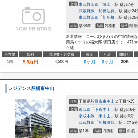
交通
東武野田線
「
塚田
」駅 徒歩7分
武蔵野線
「
船橋法典
」駅 徒歩24
東武野田線
「
新船橋
」駅 徒歩25
築38年
2階建
軽量
築年
階数
構造
新着情報：コーポひまわりの空室情報な
薬局くすりの福太郎 塚田店まで、471
ら徒...
所在階
賃料
管理費・共益費
敷金
礼金
間取り
5.6
万円
0ヶ月
0ヶ月
1階
4,500円
2DK
レジデンス船橋東中山
千葉県
船橋市
東中山
２丁目4-25
住所
交通
総武線
「
下総中山
」駅 徒歩16分
京成本線
「
東中山
」駅 徒歩6分
武蔵野線
「
船橋法典
」駅 バス5
築1年
7階建
鉄筋
築年
階数
構造