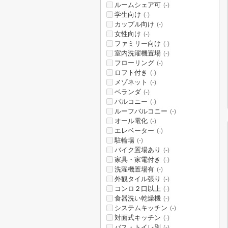
ルームシェア可
(-)
学生向け
(-)
カップル向け
(-)
女性向け
(-)
ファミリー向け
(-)
室内洗濯機置場
(-)
フローリング
(-)
ロフト付き
(-)
メゾネット
(-)
ベランダ
(-)
バルコニー
(-)
ルーフバルコニー
(-)
オール電化
(-)
エレベーター
(-)
駐輪場
(-)
バイク置場あり
(-)
家具・家電付き
(-)
洗濯機置場有
(-)
外観タイル張り
(-)
コンロ２口以上
(-)
食器洗い乾燥機
(-)
システムキッチン
(-)
対面式キッチン
(-)
バス・トイレ別
(-)