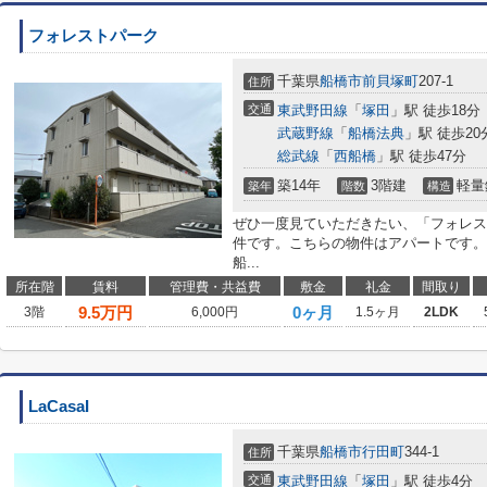
フォレストパーク
千葉県
船橋市
前貝塚町
207-1
住所
交通
東武野田線
「
塚田
」駅 徒歩18分
武蔵野線
「
船橋法典
」駅 徒歩20
総武線
「
西船橋
」駅 徒歩47分
築14年
3階建
軽量
築年
階数
構造
ぜひ一度見ていただきたい、「フォレス
件です。こちらの物件はアパートです。
船...
所在階
賃料
管理費・共益費
敷金
礼金
間取り
9.5
万円
0ヶ月
3階
6,000円
1.5ヶ月
2LDK
LaCasaI
千葉県
船橋市
行田町
344-1
住所
交通
東武野田線
「
塚田
」駅 徒歩4分