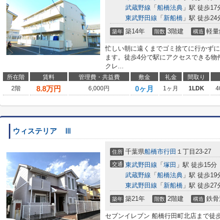
武蔵野線
「
船橋法典
」駅 徒歩17
東武野田線
「
新船橋
」駅 徒歩24
築14年
3階建
軽量
築年
階数
構造
忙しい朝に遠くまでゴミ捨てに行かずに
ます。徒歩4分で駅にアクセスできる物
クレ...
所在階
賃料
管理費・共益費
敷金
礼金
間取り
8.8
万円
0ヶ月
2階
6,000円
1ヶ月
1LDK
4
ウィステリア Ⅲ
千葉県
船橋市
行田
１丁目23-27
住所
交通
東武野田線
「
塚田
」駅 徒歩15分
武蔵野線
「
船橋法典
」駅 徒歩19
東武野田線
「
新船橋
」駅 徒歩27
築21年
2階建
鉄骨
築年
階数
構造
セブンイレブン 船橋行田町北店まで徒