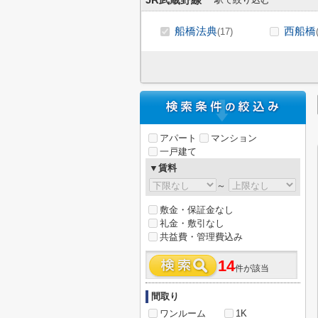
JR武蔵野線
船橋法典
西船橋
(17)
アパート
マンション
一戸建て
▼賃料
～
敷金・保証金なし
礼金・敷引なし
共益費・管理費込み
14
件が該当
間取り
ワンルーム
1K