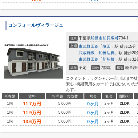
コンフォールヴィラージュ
千葉県
船橋市
前貝塚町
734-1
住所
交通
東武野田線
「
塚田
」駅 徒歩15分
武蔵野線
「
船橋法典
」駅 徒歩20
東武野田線
「
新船橋
」駅 徒歩32
予定
2階建
軽量鉄
築年
階数
構造
コクミンドラッグシャポー市川店まで徒
安心♪初期費用をカードでお支払いいた
おす...
所在階
賃料
管理費・共益費
敷金
礼金
間取り
11.7
万円
0ヶ月
1階
5,000円
2ヶ月
2LDK
11.9
万円
0ヶ月
1階
5,000円
2ヶ月
2LDK
13.6
万円
0ヶ月
1階
5,000円
2ヶ月
2LDK