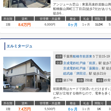
アンジュール芝山：東葉高速鉄道飯山満
船橋飯山満町三丁目店(徒歩7分)があ
徒歩6...
所在階
賃料
管理費・共益費
敷金
礼金
間取り
8.6
万円
0ヶ月
1階
6,000円
1ヶ月
1LDK
5
エルミタージュ
千葉県
船橋市
前原東
５丁目15-19
住所
交通
京成電鉄松戸線
「
前原
」駅 徒歩
京成電鉄松戸線
「
薬園台
」駅 徒
総武線
「
津田沼
」駅 徒歩21分
築17年
2階建
鉄骨
築年
階数
構造
初期費用はカードで決済いただけます♪
に駅が立地する物件なので、電車を多く
ホー...
所在階
賃料
管理費・共益費
敷金
礼金
間取り
7.4
万円
0ヶ月
1階
5,500円
1ヶ月
1K
3