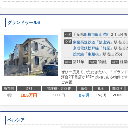
グランドゥールB
千葉県
船橋市
飯山満町
２丁目479
住所
交通
東葉高速鉄道
「
飯山満
」駅 徒歩1
京成電鉄松戸線
「
前原
」駅 徒歩2
総武線
「
東船橋
」駅 徒歩25分
築11年
2階建
軽量
築年
階数
構造
ぜひ一度見ていただきたい、「グランド
河台2丁目店が167m以内にある物件で
ごみ置...
所在階
賃料
管理費・共益費
敷金
礼金
間取り
10.5
万円
0ヶ月
1階
6,000円
1.5ヶ月
2LDK
ベルシア