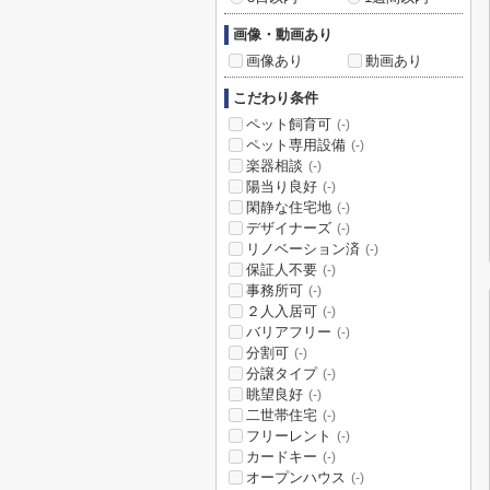
画像・動画あり
画像あり
動画あり
こだわり条件
ペット飼育可
(-)
ペット専用設備
(-)
楽器相談
(-)
陽当り良好
(-)
閑静な住宅地
(-)
デザイナーズ
(-)
リノベーション済
(-)
保証人不要
(-)
事務所可
(-)
２人入居可
(-)
バリアフリー
(-)
分割可
(-)
分譲タイプ
(-)
眺望良好
(-)
二世帯住宅
(-)
フリーレント
(-)
カードキー
(-)
オープンハウス
(-)