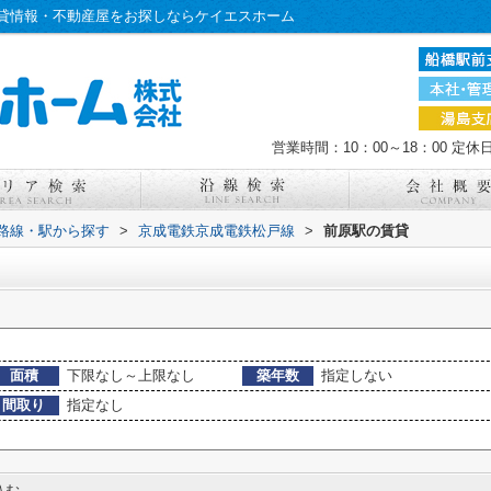
貸情報・不動産屋をお探しならケイエスホーム
営業時間：10：00～18：00
定休
)路線・駅から探す
>
京成電鉄京成電鉄松戸線
>
前原駅の賃貸
面積
下限なし～上限なし
築年数
指定しない
間取り
指定なし
込む