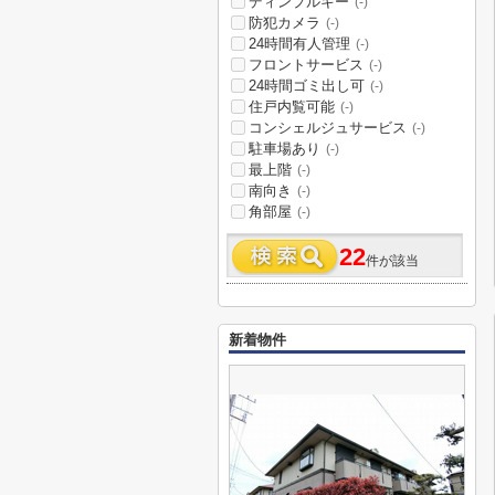
ディンプルキー
(-)
防犯カメラ
(-)
24時間有人管理
(-)
フロントサービス
(-)
24時間ゴミ出し可
(-)
住戸内覧可能
(-)
コンシェルジュサービス
(-)
駐車場あり
(-)
最上階
(-)
南向き
(-)
角部屋
(-)
22
件が該当
新着物件