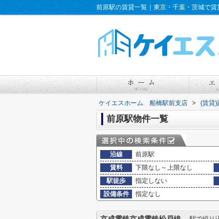
前原駅の賃貸一覧｜東京・千葉・茨城で賃
ケイエスホーム 船橋駅前支店
>
(賃貸
前原駅物件一覧
沿線
前原駅
賃料
下限なし～上限なし
駅徒歩
指定しない
設備条件
指定なし
駅で絞り