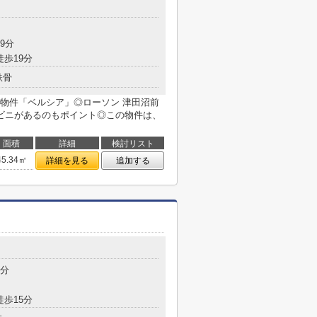
9分
徒歩19分
鉄骨
物件「ベルシア」◎ローソン 津田沼前
ビニがあるのもポイント◎この物件は、
面積
詳細
検討リスト
45.34㎡
詳細を見る
追加する
7分
徒歩15分