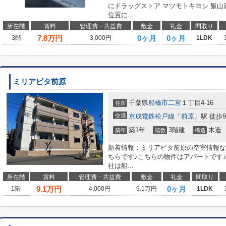
にドラッグストア マツモトキヨシ 飯
位置に...
所在階
賃料
管理費・共益費
敷金
礼金
間取り
7.8
万円
0ヶ月
0ヶ月
3階
3,000円
1LDK
ミリアビタ前原
千葉県
船橋市
二宮
１丁目4-16
住所
交通
京成電鉄松戸線
「
前原
」駅 徒歩
築1年
3階建
木造
築年
階数
構造
新着情報：ミリアビタ前原の空室情報な
ちらです♪こちらの物件はアパートです
社は船...
所在階
賃料
管理費・共益費
敷金
礼金
間取り
9.1
万円
0ヶ月
1階
4,000円
9.1万円
1LDK