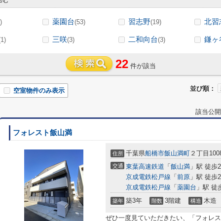
薬園台
習志野
北習
)
(53)
(19)
三咲
二和向台
鎌ヶ
(1)
(3)
(3)
22
件が該当
並び順：
空室物件のみ表示
該当公開
フォレスト飯山満
千葉県
船橋市
飯山満町
２丁目100
住所
交通
東葉高速鉄道
「
飯山満
」駅 徒歩
京成電鉄松戸線
「
前原
」駅 徒歩2
京成電鉄松戸線
「
薬園台
」駅 徒
築3年
3階建
木造
築年
階数
構造
ぜひ一度見ていただきたい、「フォレス