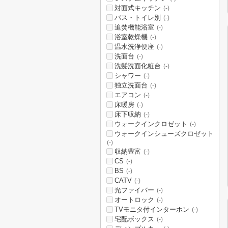
対面式キッチン
(-)
バス・トイレ別
(-)
追焚機能浴室
(-)
浴室乾燥機
(-)
温水洗浄便座
(-)
洗面台
(-)
洗髪洗面化粧台
(-)
シャワー
(-)
独立洗面台
(-)
エアコン
(-)
床暖房
(-)
床下収納
(-)
ウォークインクロゼット
(-)
ウォークインシューズクロゼット
(-)
収納豊富
(-)
CS
(-)
BS
(-)
CATV
(-)
光ファイバー
(-)
オートロック
(-)
TVモニタ付インターホン
(-)
宅配ボックス
(-)