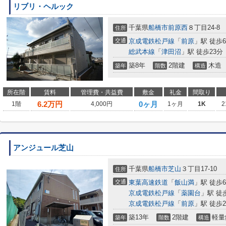
リブリ・ヘルック
千葉県
船橋市
前原西
８丁目24-8
住所
交通
京成電鉄松戸線
「
前原
」駅 徒歩
総武本線
「
津田沼
」駅 徒歩23分
築8年
2階建
木造
築年
階数
構造
所在階
賃料
管理費・共益費
敷金
礼金
間取り
6.2
万円
0ヶ月
1階
4,000円
1ヶ月
1K
2
アンジュール芝山
千葉県
船橋市
芝山
３丁目17-10
住所
交通
東葉高速鉄道
「
飯山満
」駅 徒歩
京成電鉄松戸線
「
薬園台
」駅 徒
京成電鉄松戸線
「
前原
」駅 徒歩2
築13年
2階建
軽量
築年
階数
構造