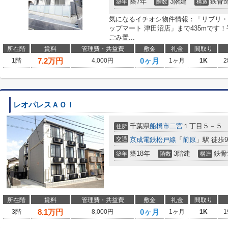
築7年
3階建
鉄骨
築年
階数
構造
気になるイチオシ物件情報：「リブリ・Em
ップマート 津田沼店」まで435mです
ごみ置...
所在階
賃料
管理費・共益費
敷金
礼金
間取り
7.2
万円
0ヶ月
1階
4,000円
1ヶ月
1K
2
レオパレスＡＯＩ
千葉県
船橋市
二宮
１丁目５－５
住所
交通
京成電鉄松戸線
「
前原
」駅 徒歩
築18年
3階建
鉄骨
築年
階数
構造
所在階
賃料
管理費・共益費
敷金
礼金
間取り
8.1
万円
0ヶ月
3階
8,000円
1ヶ月
1K
1