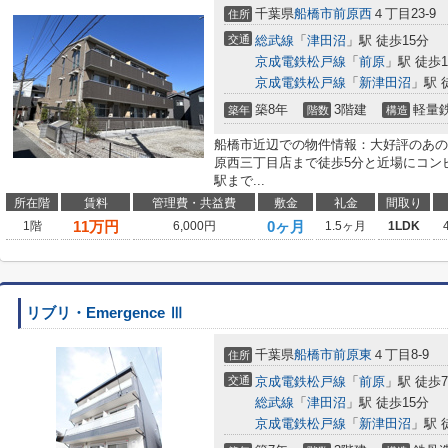
千葉県
船橋市
前原西
４丁目23-9
住所
交通
総武線
「
津田沼
」駅 徒歩15分
京成電鉄松戸線
「
前原
」駅 徒歩1
京成電鉄松戸線
「
新津田沼
」駅 
築8年
3階建
軽量
築年
階数
構造
船橋市近辺での物件情報：大好評のあの
原西三丁目店まで徒歩5分と近場にコン
駅まで...
所在階
賃料
管理費・共益費
敷金
礼金
間取り
11
万円
0ヶ月
1階
6,000円
1.5ヶ月
1LDK
リブリ・Emergence Ⅲ
千葉県
船橋市
前原東
４丁目8-9
住所
交通
京成電鉄松戸線
「
前原
」駅 徒歩
総武線
「
津田沼
」駅 徒歩15分
京成電鉄松戸線
「
新津田沼
」駅 