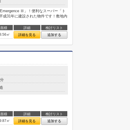
造
ergence Ⅲ」！便利なスーパー「ト
！平成31年に建設された物件です！敷地内
面積
詳細
検討リスト
8.56㎡
詳細を見る
追加する
9分
造
面積
詳細
検討リスト
9.87㎡
詳細を見る
追加する