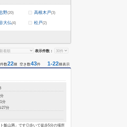
志野
高根木戸
(20)
(3)
谷大仏
松戸
(4)
(2)
表示件数：
22
43
1-22
件数
棟 空き数
件
棟表示
8
2分
1分
歩27分
ト飯山満」です◎歩いて徒歩5分の場所