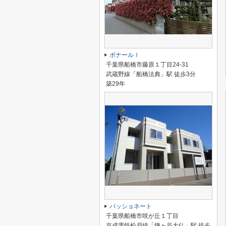
ボナールⅠ
千葉県船橋市藤原１丁目24-31
武蔵野線「船橋法典」駅 徒歩3分
築29年
パッショネート
千葉県船橋市咲が丘１丁目
京成電鉄松戸線「鎌ヶ谷大仏」駅 徒歩