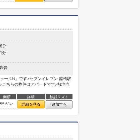
8分
1分
鉄骨
ゥールB」です♪セブンイレブン 船橋駿
す♪こちらの物件はアパートです♪敷地内
面積
詳細
検討リスト
55.68㎡
詳細を見る
追加する