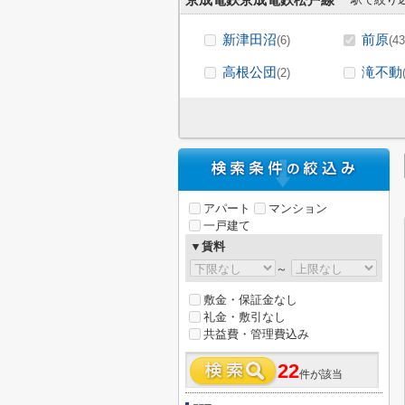
京成電鉄京成電鉄松戸線
新津田沼
前原
(6)
(43
高根公団
滝不動
(2)
アパート
マンション
一戸建て
▼賃料
～
敷金・保証金なし
礼金・敷引なし
共益費・管理費込み
22
件が該当