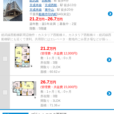
総武線
「
西船橋
」駅 徒歩4分
京成本線
「
京成西船
」駅 徒歩13分
京成本線
「
東中山
」駅 徒歩20分
千葉県
船橋市
印内町
640(未定)
21.2
26.7
万円～
万円
築年数：築1年未満 ｜募集中：
2室
階数：5階建
総武線西船橋駅周辺物件：カスタリア西船橋Ⅱ。カスタリア西船橋Ⅱ：総武線西
船橋駅にも近くて便利。共用部にはエレベータ・敷地内ごみ置き場などが揃って
おります。初期費用のカード決...
21.2
万
円
(管理費・共益費 12,000円)
敷：1ヶ月｜礼：0ヶ月
所在階：3階
間取り：2LDK
面積：60.62㎡
26.7
万
円
(管理費・共益費 15,000円)
敷：1ヶ月｜礼：0ヶ月
所在階：3階
間取り：3LDK
面積：71.36㎡