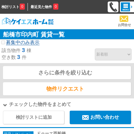
0
0
検討リスト
最近見た物件
お問合せ
船橋市印内町 賃貸一覧
募集中のみ表示
3
該当物件
棟
3
空き数
件
さらに条件を絞り込む
物件リクエスト
チェックした物件をまとめて
検討リストに追加
お問い合わせ
ドゥーエ西船橋
賃貸｜マンション