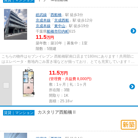
総武線
「
西船橋
」駅 徒歩3分
京成本線
「
京成西船
」駅 徒歩12分
京成本線
「
東中山
」駅 徒歩19分
千葉県
船橋市
印内町
615
11.5
万円
築年数：築10年 ｜募集中：
1室
階数：5階建
こちらの物件はセブンイレブン 西船橋駅南口店まで180mにあります！共用部に
はエレベータ・敷地内ごみ置き場などが揃っており、とても充実しています！初
期費用をカードでお支払いいた...
11.5
万
円
(管理費・共益費 8,000円)
敷：1ヶ月｜礼：1ヶ月
所在階：3階
間取り：1K
面積：25.18㎡
カスタリア西船橋Ⅱ
賃貸｜マンション