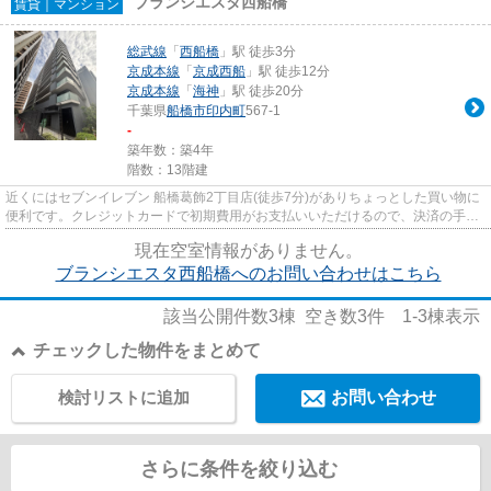
ブランシエスタ西船橋
賃貸｜マンション
総武線
「
西船橋
」駅 徒歩3分
京成本線
「
京成西船
」駅 徒歩12分
京成本線
「
海神
」駅 徒歩20分
千葉県
船橋市
印内町
567-1
-
築年数：築4年
階数：13階建
近くにはセブンイレブン 船橋葛飾2丁目店(徒歩7分)がありちょっとした買い物に
便利です。クレジットカードで初期費用がお支払いいただけるので、決済の手間
が軽減できます。エレベータ...
現在空室情報がありません。
ブランシエスタ西船橋へのお問い合わせはこちら
該当公開件数
3
棟 空き数
3
件
1-3
棟表示
チェックした物件をまとめて
検討リストに追加
お問い合わせ
さらに条件を絞り込む