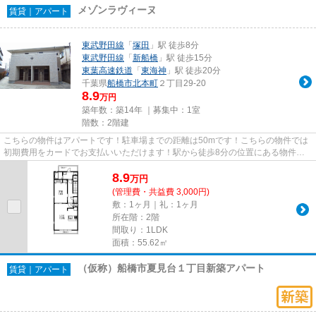
メゾンラヴィーヌ
賃貸｜アパート
東武野田線
「
塚田
」駅 徒歩8分
東武野田線
「
新船橋
」駅 徒歩15分
東葉高速鉄道
「
東海神
」駅 徒歩20分
千葉県
船橋市
北本町
２丁目29-20
8.9
万円
築年数：築14年 ｜募集中：
1室
階数：2階建
こちらの物件はアパートです！駐車場までの距離は50mです！こちらの物件では
初期費用をカードでお支払いいただけます！駅から徒歩8分の位置にある物件な
ので、アクセスも良好です！た...
8.9
万
円
(管理費・共益費 3,000円)
敷：1ヶ月｜礼：1ヶ月
所在階：2階
間取り：1LDK
面積：55.62㎡
（仮称）船橋市夏見台１丁目新築アパート
賃貸｜アパート