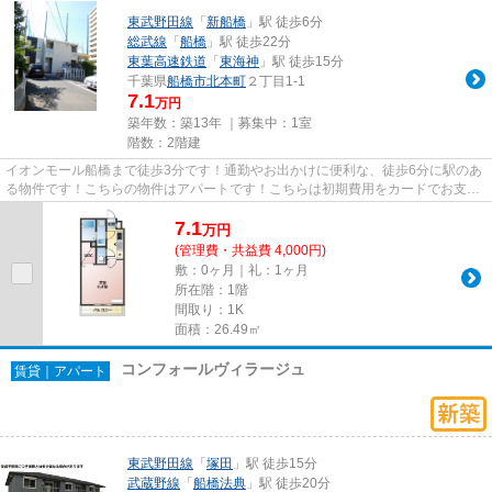
東武野田線
「
新船橋
」駅 徒歩6分
総武線
「
船橋
」駅 徒歩22分
東葉高速鉄道
「
東海神
」駅 徒歩15分
千葉県
船橋市
北本町
２丁目1-1
7.1
万円
築年数：築13年 ｜募集中：
1室
階数：2階建
イオンモール船橋まで徒歩3分です！通勤やお出かけに便利な、徒歩6分に駅のあ
る物件です！こちらの物件はアパートです！こちらは初期費用をカードでお支払
いいただけるアパートです！...
7.1
万
円
(管理費・共益費 4,000円)
敷：0ヶ月｜礼：1ヶ月
所在階：1階
間取り：1K
面積：26.49㎡
コンフォールヴィラージュ
賃貸｜アパート
東武野田線
「
塚田
」駅 徒歩15分
武蔵野線
「
船橋法典
」駅 徒歩20分