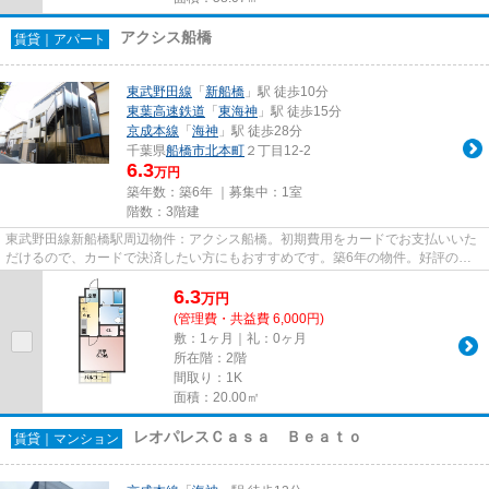
アクシス船橋
賃貸｜アパート
東武野田線
「
新船橋
」駅 徒歩10分
東葉高速鉄道
「
東海神
」駅 徒歩15分
京成本線
「
海神
」駅 徒歩28分
千葉県
船橋市
北本町
２丁目12-2
6.3
万円
築年数：築6年 ｜募集中：
1室
階数：3階建
東武野田線新船橋駅周辺物件：アクシス船橋。初期費用をカードでお支払いいた
だけるので、カードで決済したい方にもおすすめです。築6年の物件。好評の駅
近物件となっており、駅より徒...
6.3
万
円
(管理費・共益費 6,000円)
敷：1ヶ月｜礼：0ヶ月
所在階：2階
間取り：1K
面積：20.00㎡
レオパレスＣａｓａ Ｂｅａｔｏ
賃貸｜マンション