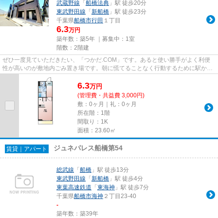
武蔵野線
「
船橋法典
」駅 徒歩20分
東武野田線
「
新船橋
」駅 徒歩23分
千葉県
船橋市
行田
１丁目
6.3
万円
築年数：築5年 ｜募集中：
1室
階数：2階建
ぜひ一度見ていただきたい、「つかだ.COM」です。あると使い勝手がよく利便
性が高いのが敷地内ごみ置き場です。朝に慌てることなく行動するために駅から
徒歩10分の駅近物件はいかがで...
6.3
万
円
(管理費・共益費 3,000円)
敷：0ヶ月｜礼：0ヶ月
所在階：1階
間取り：1K
面積：23.60㎡
ジュネパレス船橋第54
賃貸｜アパート
総武線
「
船橋
」駅 徒歩13分
東武野田線
「
新船橋
」駅 徒歩4分
東葉高速鉄道
「
東海神
」駅 徒歩7分
千葉県
船橋市
海神
２丁目23-40
-
築年数：築39年