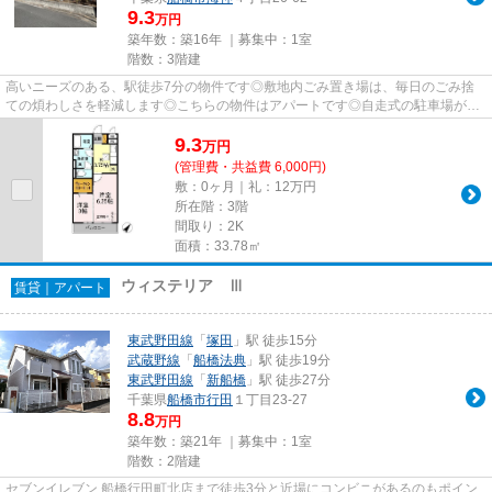
9.3
万円
築年数：築16年 ｜募集中：
1室
階数：3階建
高いニーズのある、駅徒歩7分の物件です◎敷地内ごみ置き場は、毎日のごみ捨
ての煩わしさを軽減します◎こちらの物件はアパートです◎自走式の駐車場があ
る物件です◎数多くの物件をご用意...
9.3
万
円
(管理費・共益費 6,000円)
敷：0ヶ月｜礼：12万円
所在階：3階
間取り：2K
面積：33.78㎡
ウィステリア Ⅲ
賃貸｜アパート
東武野田線
「
塚田
」駅 徒歩15分
武蔵野線
「
船橋法典
」駅 徒歩19分
東武野田線
「
新船橋
」駅 徒歩27分
千葉県
船橋市
行田
１丁目23-27
8.8
万円
築年数：築21年 ｜募集中：
1室
階数：2階建
セブンイレブン 船橋行田町北店まで徒歩3分と近場にコンビニがあるのもポイン