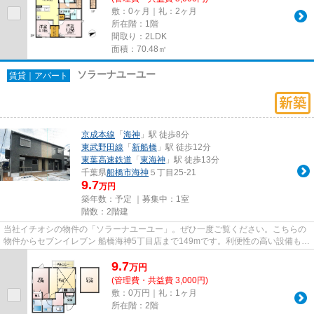
敷：0ヶ月｜礼：2ヶ月
所在階：1階
間取り：2LDK
面積：70.48㎡
ソラーナユーユー
賃貸｜アパート
京成本線
「
海神
」駅 徒歩8分
東武野田線
「
新船橋
」駅 徒歩12分
東葉高速鉄道
「
東海神
」駅 徒歩13分
千葉県
船橋市
海神
５丁目25-21
9.7
万円
築年数：予定 ｜募集中：
1室
階数：2階建
当社イチオシの物件の「ソラーナユーユー」。ぜひ一度ご覧ください。こちらの
物件からセブンイレブン 船橋海神5丁目店まで149mです。利便性の高い設備も充
実した、高ニーズな令和8年築...
9.7
万
円
(管理費・共益費 3,000円)
敷：0万円｜礼：1ヶ月
所在階：2階