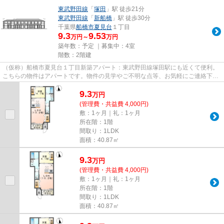
東武野田線
「
塚田
」駅 徒歩21分
東武野田線
「
新船橋
」駅 徒歩30分
千葉県
船橋市
夏見台
１丁目
9.3
9.53
万円～
万円
築年数：予定 ｜募集中：
4室
階数：2階建
（仮称）船橋市夏見台１丁目新築アパート：東武野田線塚田駅にも近くて便利。
こちらの物件はアパートです。物件の見学やご不明な点等、お気軽にご連絡下さ
い。わたしたちスタッフ一同...
9.3
万
円
(管理費・共益費 4,000円)
敷：1ヶ月｜礼：1ヶ月
所在階：1階
間取り：1LDK
面積：40.87㎡
9.3
万
円
(管理費・共益費 4,000円)
敷：1ヶ月｜礼：1ヶ月
所在階：1階
間取り：1LDK
面積：40.87㎡