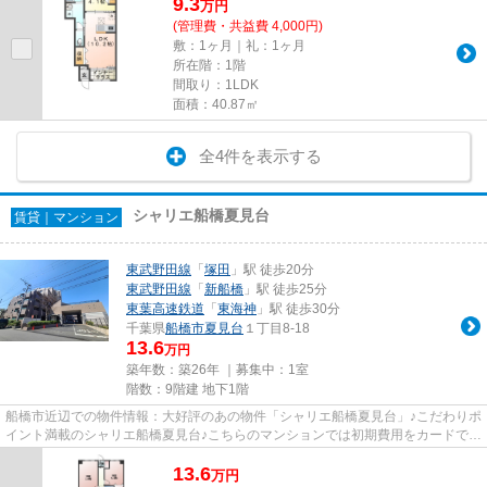
9.3
万
円
(管理費・共益費 4,000円)
敷：1ヶ月｜礼：1ヶ月
所在階：1階
間取り：1LDK
面積：40.87㎡
全4件を表示する
シャリエ船橋夏見台
賃貸｜マンション
東武野田線
「
塚田
」駅 徒歩20分
東武野田線
「
新船橋
」駅 徒歩25分
東葉高速鉄道
「
東海神
」駅 徒歩30分
千葉県
船橋市
夏見台
１丁目8-18
13.6
万円
築年数：築26年 ｜募集中：
1室
階数：9階建 地下1階
船橋市近辺での物件情報：大好評のあの物件「シャリエ船橋夏見台」♪こだわりポ
イント満載のシャリエ船橋夏見台♪こちらのマンションでは初期費用をカードでお
支払いいただけます♪こちら...
13.6
万
円