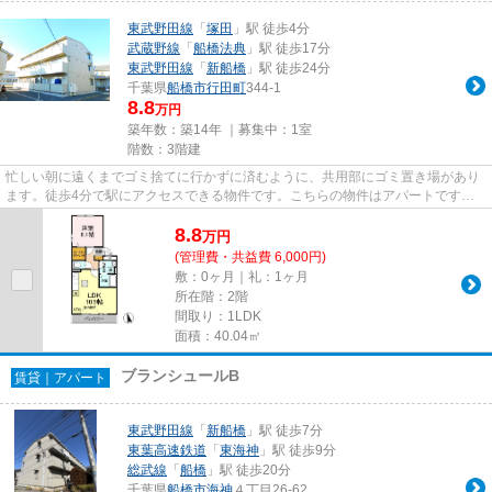
東武野田線
「
塚田
」駅 徒歩4分
武蔵野線
「
船橋法典
」駅 徒歩17分
東武野田線
「
新船橋
」駅 徒歩24分
千葉県
船橋市
行田町
344-1
8.8
万円
築年数：築14年 ｜募集中：
1室
階数：3階建
忙しい朝に遠くまでゴミ捨てに行かずに済むように、共用部にゴミ置き場があり
ます。徒歩4分で駅にアクセスできる物件です。こちらの物件はアパートです。
クレジットカードで初期費用が...
8.8
万
円
(管理費・共益費 6,000円)
敷：0ヶ月｜礼：1ヶ月
所在階：2階
間取り：1LDK
面積：40.04㎡
ブランシュールB
賃貸｜アパート
東武野田線
「
新船橋
」駅 徒歩7分
東葉高速鉄道
「
東海神
」駅 徒歩9分
総武線
「
船橋
」駅 徒歩20分
千葉県
船橋市
海神
４丁目26-62