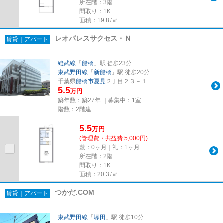
所在階：3階
間取り：1K
面積：19.87㎡
レオパレスサクセス・Ｎ
賃貸｜アパート
総武線
「
船橋
」駅 徒歩23分
東武野田線
「
新船橋
」駅 徒歩20分
千葉県
船橋市
夏見
２丁目２３－１
5.5
万円
築年数：築27年 ｜募集中：
1室
階数：2階建
5.5
万
円
(管理費・共益費 5,000円)
敷：0ヶ月｜礼：1ヶ月
所在階：2階
間取り：1K
面積：20.37㎡
つかだ.COM
賃貸｜アパート
東武野田線
「
塚田
」駅 徒歩10分