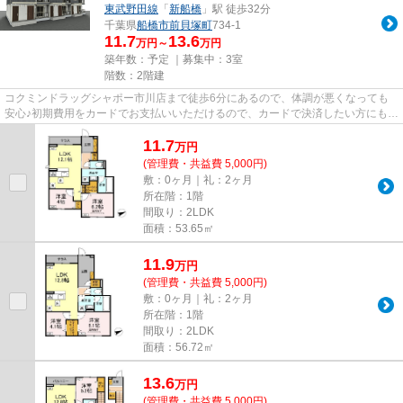
東武野田線
「
新船橋
」駅 徒歩32分
千葉県
船橋市
前貝塚町
734-1
11.7
13.6
万円～
万円
築年数：予定 ｜募集中：
3室
階数：2階建
コクミンドラッグシャポー市川店まで徒歩6分にあるので、体調が悪くなっても
安心♪初期費用をカードでお支払いいただけるので、カードで決済したい方にもお
すすめです♪敷地内にはちゃん...
11.7
万
円
(管理費・共益費 5,000円)
敷：0ヶ月｜礼：2ヶ月
所在階：1階
間取り：2LDK
面積：53.65㎡
11.9
万
円
(管理費・共益費 5,000円)
敷：0ヶ月｜礼：2ヶ月
所在階：1階
間取り：2LDK
面積：56.72㎡
13.6
万
円
(管理費・共益費 5,000円)