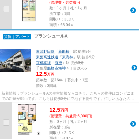
(管理費・共益費 -)
敷：1ヶ月｜礼：1ヶ月
所在階：1階
間取り：3LDK
面積：68.04㎡
ブランシュールA
賃貸｜アパート
東武野田線
「
新船橋
」駅 徒歩8分
東葉高速鉄道
「
東海神
」駅 徒歩9分
京成本線
「
海神
」駅 徒歩9分
千葉県
船橋市
海神
４丁目26-65
12.5
万円
築年数：築16年 ｜募集中：
1室
階数：3階建
新着情報：ブランシュールAの空室情報ならコチラ。こちらの物件はコンビニま
での距離が99mです。こちらは徒歩8分に立地する物件です。忙しいあなたの時
間を有効的に使えるのが敷地内ご...
12.5
万
円
(管理費・共益費 6,000円)
敷：0ヶ月｜礼：2ヶ月
所在階：1階
間取り：2LDK
面積：58.07㎡