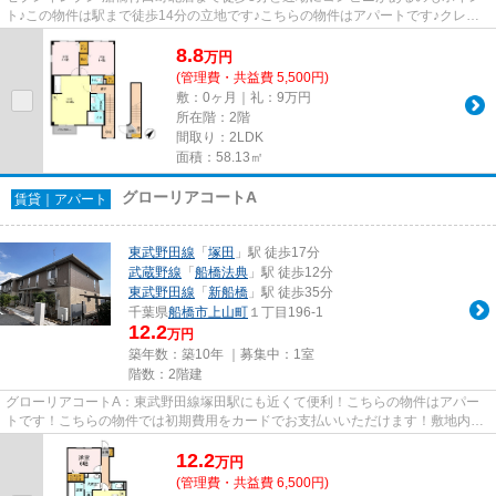
ト♪この物件は駅まで徒歩14分の立地です♪こちらの物件はアパートです♪クレジ
ットカードで初期費用がお支払...
8.8
万
円
(管理費・共益費 5,500円)
敷：0ヶ月｜礼：9万円
所在階：2階
間取り：2LDK
面積：58.13㎡
グローリアコートA
賃貸｜アパート
東武野田線
「
塚田
」駅 徒歩17分
武蔵野線
「
船橋法典
」駅 徒歩12分
東武野田線
「
新船橋
」駅 徒歩35分
千葉県
船橋市
上山町
１丁目196-1
12.2
万円
築年数：築10年 ｜募集中：
1室
階数：2階建
グローリアコートA：東武野田線塚田駅にも近くて便利！こちらの物件はアパー
トです！こちらの物件では初期費用をカードでお支払いいただけます！敷地内ご
み置き場は、毎日のごみ捨ての...
12.2
万
円
(管理費・共益費 6,500円)