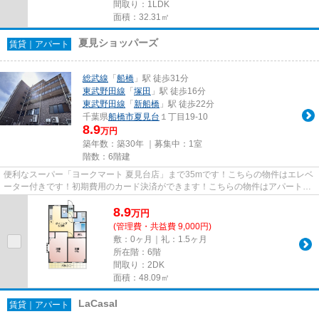
間取り：1LDK
面積：32.31㎡
夏見ショッパーズ
賃貸｜アパート
総武線
「
船橋
」駅 徒歩31分
東武野田線
「
塚田
」駅 徒歩16分
東武野田線
「
新船橋
」駅 徒歩22分
千葉県
船橋市
夏見台
１丁目19-10
8.9
万円
築年数：築30年 ｜募集中：
1室
階数：6階建
便利なスーパー「ヨークマート 夏見台店」まで35mです！こちらの物件はエレベ
ーター付きです！初期費用のカード決済ができます！こちらの物件はアパートで
す！ケイエスホーム船橋駅前...
8.9
万
円
(管理費・共益費 9,000円)
敷：0ヶ月｜礼：1.5ヶ月
所在階：6階
間取り：2DK
面積：48.09㎡
LaCasaI
賃貸｜アパート