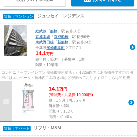
ジュウセイ レジデンス
賃貸｜マンション
総武線
「
船橋
」駅 徒歩10分
京成本線
「
京成船橋
」駅 徒歩6分
東武野田線
「
新船橋
」駅 徒歩24分
千葉県
船橋市
本町
２丁目7-1
14.1
万円
築年数：築3年 ｜募集中：
1室
階数：10階建
コンビニ「セブンイレブン 船橋市役所前店」が132m以内にある物件です◎共用
部にはエレベータ・敷地内ごみ置き場などが揃っております◎こちらは初期費用
をカードでお支払いいただける物...
14.1
万
円
(管理費・共益費 10,000円)
敷：1ヶ月｜礼：2ヶ月
所在階：4階
間取り：1LDK
面積：41.40㎡
リブリ・M&M
賃貸｜アパート