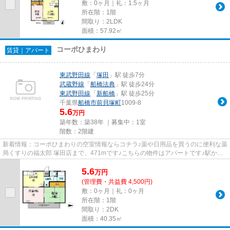
敷：0ヶ月｜礼：1.5ヶ月
所在階：1階
間取り：2LDK
面積：57.92㎡
コーポひまわり
賃貸｜アパート
東武野田線
「
塚田
」駅 徒歩7分
武蔵野線
「
船橋法典
」駅 徒歩24分
東武野田線
「
新船橋
」駅 徒歩25分
千葉県
船橋市
前貝塚町
1009-8
5.6
万円
築年数：築38年 ｜募集中：
1室
階数：2階建
新着情報：コーポひまわりの空室情報ならコチラ♪薬や日用品を買うのに便利な薬
局くすりの福太郎 塚田店まで、471mです♪こちらの物件はアパートです♪駅から
徒歩7分の位置にある物件なの...
5.6
万
円
(管理費・共益費 4,500円)
敷：0ヶ月｜礼：0ヶ月
所在階：1階
間取り：2DK
面積：40.35㎡