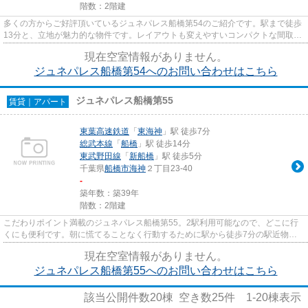
階数：2階建
多くの方からご好評頂いているジュネパレス船橋第54のご紹介です。駅まで徒歩
13分と、立地が魅力的な物件です。レイアウトも変えやすいコンパクトな間取り
のアパートです。こちらの物...
現在空室情報がありません。
ジュネパレス船橋第54へのお問い合わせはこちら
ジュネパレス船橋第55
賃貸｜アパート
東葉高速鉄道
「
東海神
」駅 徒歩7分
総武本線
「
船橋
」駅 徒歩14分
東武野田線
「
新船橋
」駅 徒歩5分
千葉県
船橋市
海神
２丁目23-40
-
築年数：築39年
階数：2階建
こだわりポイント満載のジュネパレス船橋第55。2駅利用可能なので、どこに行
くにも便利です。朝に慌てることなく行動するために駅から徒歩7分の駅近物件
はいかがでしょうか。レイアウ...
現在空室情報がありません。
ジュネパレス船橋第55へのお問い合わせはこちら
該当公開件数
20
棟 空き数
25
件
1-20
棟表示