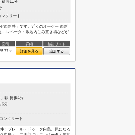
 徒歩11分
分
コンクリート
ゼ西新井」です。近くのオーケー 西新
はエレベータ・敷地内ごみ置き場などが
面積
詳細
検討リスト
25.77㎡
詳細を見る
追加する
ー
」駅 徒歩4分
歩6分
コンクリート
件：プレール・ドゥーク向島。気になる
ク向島」。共用部にはエレベータ・敷地