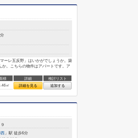
8分
マーレ五反野」はいかがでしょうか。築
んか。こちらの物件はアパートです。ア
面積
詳細
検討リスト
4.46㎡
詳細を見る
追加する
－９
師西
」駅 徒歩6分