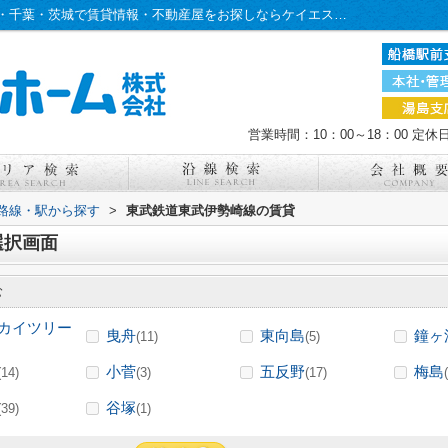
東武鉄道東武伊勢崎線の駅選択画面｜東京・千葉・茨城で賃貸情報・不動産屋をお探しならケイエスホーム
営業時間：10：00～18：00
定休
)路線・駅から探す
>
東武鉄道東武伊勢崎線の賃貸
選択画面
む
カイツリー
曳舟
東向島
鐘ヶ
(11)
(5)
小菅
五反野
梅島
(14)
(3)
(17)
谷塚
(39)
(1)