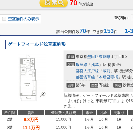
70
件が該当
並び順：
空室物件のみ表示
70
153
1-3
該当公開件数
棟 空き数
件
ゲートフィールド浅草東駒形
東京都
墨田区
東駒形
１丁目8-2
住所
交通
銀座線
「
浅草
」駅 徒歩8分
都営大江戸線
「
蔵前
」駅 徒歩9分
都営浅草線
「
本所吾妻橋
」駅 徒
築6年
7階建
鉄骨
築年
階数
構造
新着情報：ゲートフィールド浅草東駒形
「まいばすけっと 東駒形1丁目」まで1
き先...
所在階
賃料
管理費・共益費
敷金
礼金
間取り
9.3
万円
2階
15,000円
1ヶ月
1ヶ月
1R
2
11.1
万円
6階
15,000円
1ヶ月
1ヶ月
1R
2