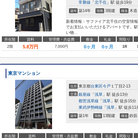
常磐線
「
北千住
」駅 徒歩19分
築14年
3階建
木造
築年
階数
構造
新着情報：サファイア北千住の空室情報
でお支払いいただけるアパートです。駅
い物...
所在階
賃料
管理費・共益費
敷金
礼金
間取り
5.8
万円
0ヶ月
0ヶ月
2階
7,000円
1R
東京マンション
東京都
台東区
今戸
１丁目2-13
住所
交通
銀座線
「
浅草
」駅 徒歩13分
都営浅草線
「
浅草
」駅 徒歩15分
東武伊勢崎線
「
浅草
」駅 徒歩11
築1年
13階建
鉄筋
築年
階数
構造
所在階
賃料
管理費・共益費
敷金
礼金
間取り