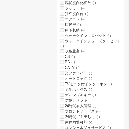
洗髪洗面化粧台
(-)
シャワー
(-)
独立洗面台
(-)
エアコン
(-)
床暖房
(-)
床下収納
(-)
ウォークインクロゼット
(-)
ウォークインシューズクロゼット
(-)
収納豊富
(-)
CS
(-)
BS
(-)
CATV
(-)
光ファイバー
(-)
オートロック
(-)
TVモニタ付インターホン
(-)
宅配ボックス
(-)
ディンプルキー
(-)
防犯カメラ
(-)
24時間有人管理
(-)
フロントサービス
(-)
24時間ゴミ出し可
(-)
住戸内覧可能
(-)
コンシェルジュサービス
(-)