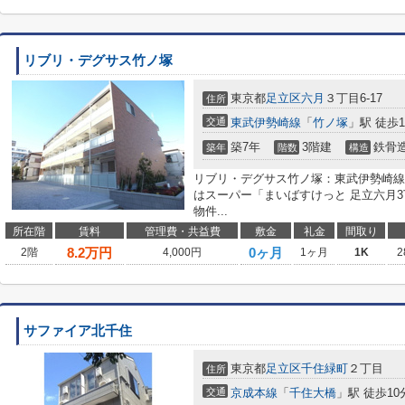
リブリ・デグサス竹ノ塚
東京都
足立区
六月
３丁目6-17
住所
交通
東武伊勢崎線
「
竹ノ塚
」駅 徒歩1
築7年
3階建
鉄骨
築年
階数
構造
リブリ・デグサス竹ノ塚：東武伊勢崎線
はスーパー「まいばすけっと 足立六月3
物件...
所在階
賃料
管理費・共益費
敷金
礼金
間取り
8.2
万円
0ヶ月
2階
4,000円
1ヶ月
1K
2
サファイア北千住
東京都
足立区
千住緑町
２丁目
住所
交通
京成本線
「
千住大橋
」駅 徒歩10