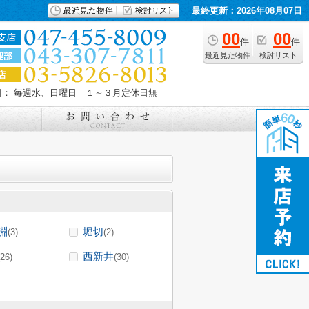
最終更新：2026年08月07日
00
00
件
件
最近見た物件
検討リスト
日： 毎週水、日曜日 １～３月定休日無
淵
堀切
(3)
(2)
西新井
(26)
(30)