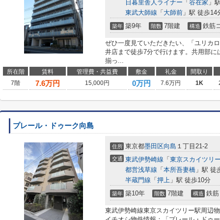
日暮里舎人ライナー
「
谷在家
」駅
東武大師線
「
大師前
」駅 徒歩14
築9年
7階建
鉄筋
築年
階数
構造
ぜひ一度見ていただきたい、「ユリカロ
井店まで徒歩7分で行けます。共用部に
揃っ...
所在階
賃料
管理費・共益費
敷金
礼金
間取り
7.6
万円
0万円
7階
15,000円
7.6万円
1K
プレール・ドゥーク向島
東京都
墨田区
向島
１丁目21-2
住所
交通
東武伊勢崎線
「
東京スカイツリ
都営浅草線
「
本所吾妻橋
」駅 徒
半蔵門線
「
押上
」駅 徒歩10分
築10年
7階建
鉄筋
築年
階数
構造
東武伊勢崎線東京スカイツリー駅周辺物
イチオシ物件情報：「プレール・ドゥー