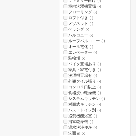
ファミリー向け
(-)
室内洗濯機置場
(-)
フローリング
(-)
ロフト付き
(-)
メゾネット
(-)
ベランダ
(-)
バルコニー
(-)
ルーフバルコニー
(-)
オール電化
(-)
エレベーター
(-)
駐輪場
(-)
バイク置場あり
(-)
家具・家電付き
(-)
洗濯機置場有
(-)
外観タイル張り
(-)
コンロ２口以上
(-)
食器洗い乾燥機
(-)
システムキッチン
(-)
対面式キッチン
(-)
バス・トイレ別
(-)
追焚機能浴室
(-)
浴室乾燥機
(-)
温水洗浄便座
(-)
洗面台
(-)