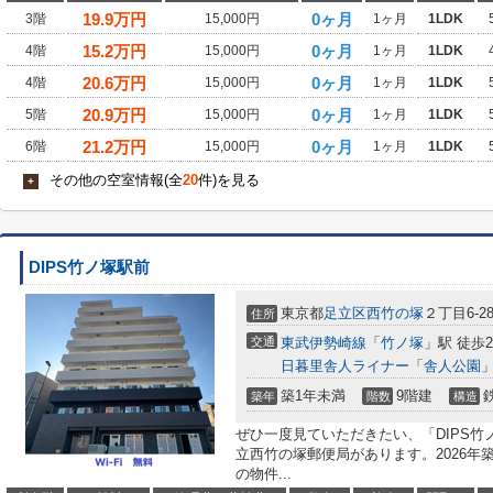
19.9
万円
0ヶ月
3階
15,000円
1ヶ月
1LDK
15.2
万円
0ヶ月
4階
15,000円
1ヶ月
1LDK
20.6
万円
0ヶ月
4階
15,000円
1ヶ月
1LDK
20.9
万円
0ヶ月
5階
15,000円
1ヶ月
1LDK
21.2
万円
0ヶ月
6階
15,000円
1ヶ月
1LDK
その他の空室情報(全
20
件)を見る
+
DIPS竹ノ塚駅前
東京都
足立区
西竹の塚
２丁目6-2
住所
交通
東武伊勢崎線
「
竹ノ塚
」駅 徒歩
日暮里舎人ライナー
「
舎人公園
」
築1年未満
9階建
築年
階数
構造
ぜひ一度見ていただきたい、「DIPS竹
立西竹の塚郵便局があります。2026年
の物件...