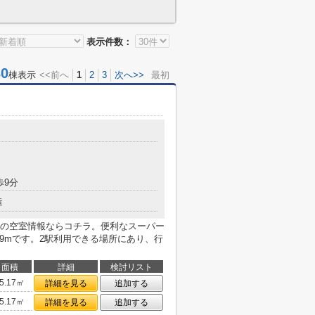
表示件数：
0
棟表示
<<前へ
1
2
3
次へ>>
最初
歩9分
造
の空室情報ならコチラ。便利なスーパー
69mです。2駅利用できる場所にあり、行
面積
詳細
検討リスト
5.17㎡
詳細を見る
追加する
5.17㎡
詳細を見る
追加する