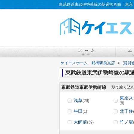
ケイエスホーム 船橋駅前支店
>
(賃貸
東武鉄道東武伊勢崎線の駅
東武鉄道東武伊勢崎線
駅で絞り込
東京ス
浅草
(29)
(8)
牛田
北千住
(1)
大師前
竹ノ塚
(39)