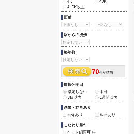
4K
4DK
4LDK以上
面積
～
駅からの徒歩
築年数
70
件が該当
情報公開日
指定しない
本日
3日以内
1週間以内
画像・動画あり
画像あり
動画あり
こだわり条件
ペット飼育可
(-)