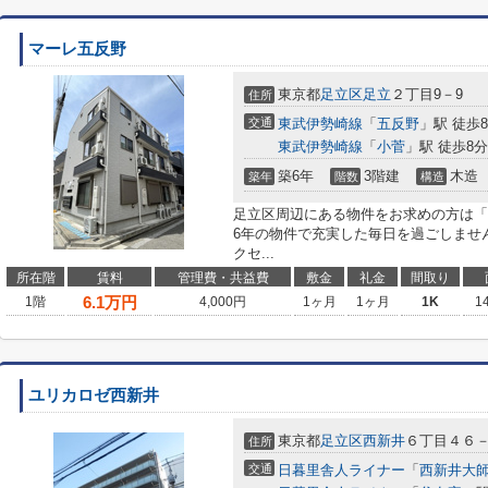
マーレ五反野
東京都
足立区
足立
２丁目9－9
住所
交通
東武伊勢崎線
「
五反野
」駅 徒歩
東武伊勢崎線
「
小菅
」駅 徒歩8分
築6年
3階建
木造
築年
階数
構造
足立区周辺にある物件をお求めの方は「
6年の物件で充実した毎日を過ごしませ
クセ...
所在階
賃料
管理費・共益費
敷金
礼金
間取り
6.1
万円
1階
4,000円
1ヶ月
1ヶ月
1K
1
ユリカロゼ西新井
東京都
足立区
西新井
６丁目４６
住所
交通
日暮里舎人ライナー
「
西新井大