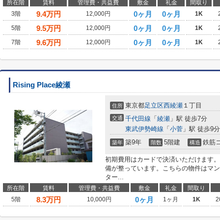
所在階
賃料
管理費・共益費
敷金
礼金
間取り
9.4
万円
0ヶ月
0ヶ月
3階
12,000円
1K
9.5
万円
0ヶ月
0ヶ月
5階
12,000円
1K
9.6
万円
0ヶ月
0ヶ月
7階
12,000円
1K
Rising Place綾瀬
東京都
足立区
西綾瀬
１丁目
住所
交通
千代田線
「
綾瀬
」駅 徒歩7分
東武伊勢崎線
「
小菅
」駅 徒歩9分
築9年
5階建
鉄筋
築年
階数
構造
初期費用はカードで決済いただけます。
備が整っています。こちらの物件はマン
ター...
所在階
賃料
管理費・共益費
敷金
礼金
間取り
8.3
万円
0ヶ月
5階
10,000円
1ヶ月
1K
2