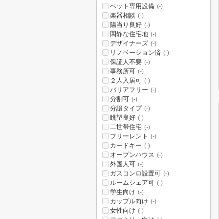
ペット専用設備
(-)
楽器相談
(-)
陽当り良好
(-)
閑静な住宅地
(-)
デザイナーズ
(-)
リノベーション済
(-)
保証人不要
(-)
事務所可
(-)
２人入居可
(-)
バリアフリー
(-)
分割可
(-)
分譲タイプ
(-)
眺望良好
(-)
二世帯住宅
(-)
フリーレント
(-)
カードキー
(-)
オープンハウス
(-)
外国人可
(-)
ガスコンロ設置可
(-)
ルームシェア可
(-)
学生向け
(-)
カップル向け
(-)
女性向け
(-)