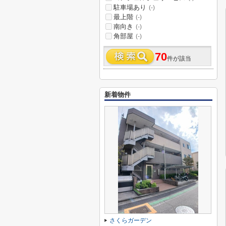
駐車場あり
(-)
最上階
(-)
南向き
(-)
角部屋
(-)
70
件が該当
新着物件
さくらガーデン