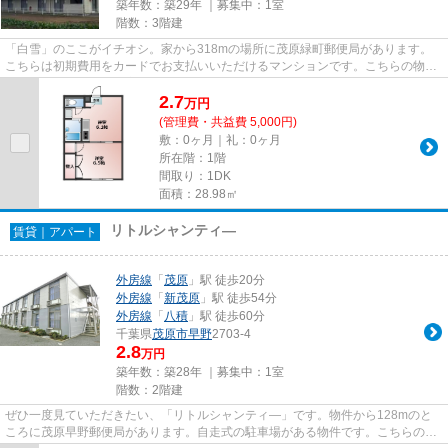
築年数：築29年 ｜募集中：
1室
階数：3階建
「白雪」のここがイチオシ。家から318mの場所に茂原緑町郵便局があります。
こちらは初期費用をカードでお支払いいただけるマンションです。こちらの物件
はマンションです。外房線茂原...
2.7
万
円
(管理費・共益費 5,000円)
敷：0ヶ月｜礼：0ヶ月
所在階：1階
間取り：1DK
面積：28.98㎡
リトルシャンティ―
賃貸｜アパート
外房線
「
茂原
」駅 徒歩20分
外房線
「
新茂原
」駅 徒歩54分
外房線
「
八積
」駅 徒歩60分
千葉県
茂原市
早野
2703-4
2.8
万円
築年数：築28年 ｜募集中：
1室
階数：2階建
ぜひ一度見ていただきたい、「リトルシャンティ―」です。物件から128mのと
ころに茂原早野郵便局があります。自走式の駐車場がある物件です。こちらの物