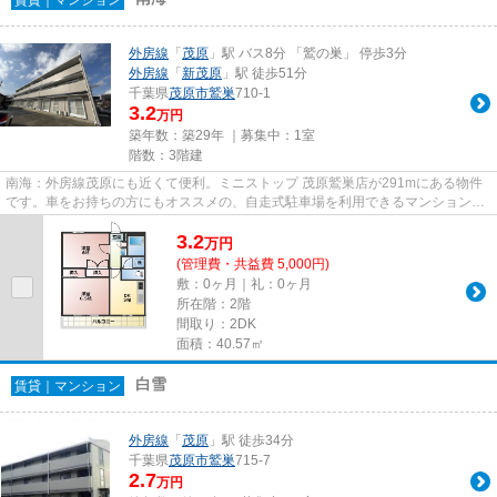
外房線
「
茂原
」駅 バス8分 「鷲の巣」 停歩3分
外房線
「
新茂原
」駅 徒歩51分
千葉県
茂原市
鷲巣
710-1
3.2
万円
築年数：築29年 ｜募集中：
1室
階数：3階建
南海：外房線茂原にも近くて便利。ミニストップ 茂原鷲巣店が291mにある物件
です。車をお持ちの方にもオススメの、自走式駐車場を利用できるマンションで
す。敷地内にはちゃんとごみ置...
3.2
万
円
(管理費・共益費 5,000円)
敷：0ヶ月｜礼：0ヶ月
所在階：2階
間取り：2DK
面積：40.57㎡
白雪
賃貸｜マンション
外房線
「
茂原
」駅 徒歩34分
千葉県
茂原市
鷲巣
715-7
2.7
万円