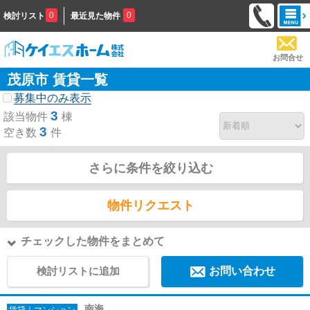
0
0
検討リスト
最近見た物件
お問合せ
茂原市 賃貸一覧
募集中のみ表示
3
該当物件
棟
3
空き数
件
さらに条件を絞り込む
物件リクエスト
チェックした物件をまとめて
検討リストに追加
お問い合わせ
南海
賃貸｜マンション