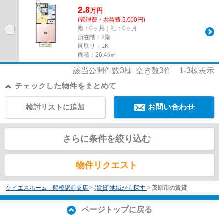
件はアパートです。物件探しを始...
2.8
万
円
(管理費・共益費 5,000円)
敷：0ヶ月｜礼：0ヶ月
所在階：2階
間取り：1K
面積：26.46㎡
該当公開件数
3
棟 空き数
3
件
1-3
棟表示
チェックした物件をまとめて
検討リストに追加
お問い合わせ
さらに条件を絞り込む
物件リクエスト
ケイエスホーム 船橋駅前支店
>
(賃貸)地域から探す
>
茂原市の賃貸
ページトップに戻る