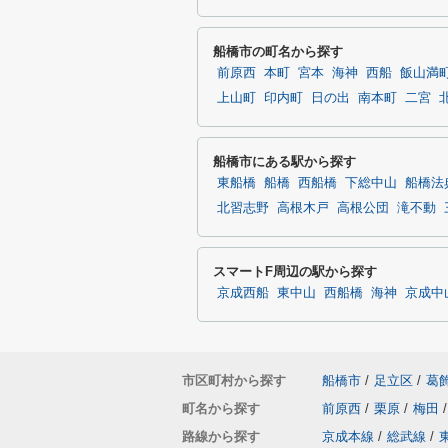
船橋市の町名から探す
前原西
本町
宮本
海神
西船
飯山満
上山町
印内町
日の出
南本町
二宮
船橋市にある駅から探す
東船橋
船橋
西船橋
下総中山
船橋法
北習志野
高根木戸
高根公団
滝不動
スマートF周辺の駅から探す
京成西船
東中山
西船橋
海神
京成中
市区町村から探す
船橋市
/
足立区
/
葛
町名から探す
前原西
/
栗原
/
梅田
/
路線から探す
京成本線
/
総武線
/