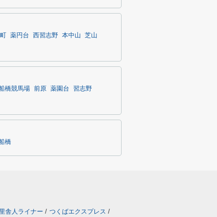
町
薬円台
西習志野
本中山
芝山
船橋競馬場
前原
薬園台
習志野
船橋
里舎人ライナー
/
つくばエクスプレス
/