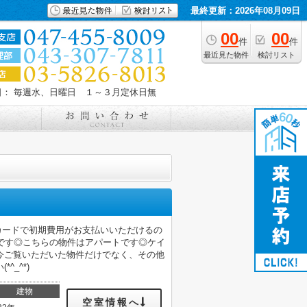
最終更新：2026年08月09日
00
00
件
件
最近見た物件
検討リスト
日： 毎週水、日曜日 １～３月定休日無
トカードで初期費用がお支払いいただけるの
です◎こちらの物件はアパートです◎ケイ
今ご覧いただいた物件だけでなく、その他
_^*)
建物
空室情報へ