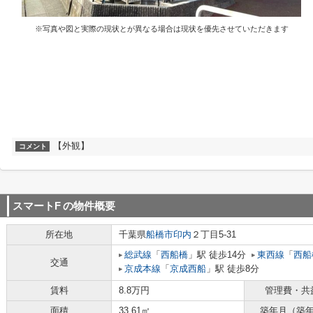
※写真や図と実際の現状とが異なる場合は現状を優先させていただきます
【外観】
コメント
スマートF
の物件概要
所在地
千葉県
船橋市
印内
２丁目5-31
総武線
「
西船橋
」駅 徒歩14分
東西線
「
西船
交通
京成本線
「
京成西船
」駅 徒歩8分
賃料
8.8万円
管理費・共
面積
33.61㎡
築年月（築