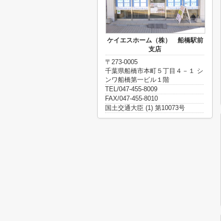
ケイエスホーム（株） 船橋駅前
支店
〒273-0005
千葉県船橋市本町５丁目４－１ シ
ンワ船橋第一ビル１階
TEL/047-455-8009
FAX/047-455-8010
国土交通大臣 (1) 第10073号