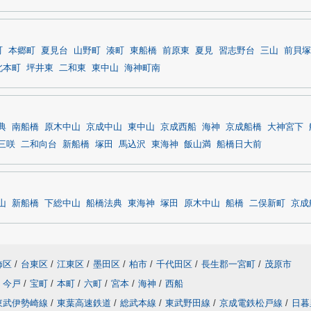
町
本郷町
夏見台
山野町
湊町
東船橋
前原東
夏見
習志野台
三山
前貝塚
北本町
坪井東
二和東
東中山
海神町南
典
南船橋
原木中山
京成中山
東中山
京成西船
海神
京成船橋
大神宮下
三咲
二和向台
新船橋
塚田
馬込沢
東海神
飯山満
船橋日大前
山
新船橋
下総中山
船橋法典
東海神
塚田
原木中山
船橋
二俣新町
京成
飾区
/
台東区
/
江東区
/
墨田区
/
柏市
/
千代田区
/
長生郡一宮町
/
茂原市
今戸
/
宝町
/
本町
/
六町
/
宮本
/
海神
/
西船
東武伊勢崎線
/
東葉高速鉄道
/
総武本線
/
東武野田線
/
京成電鉄松戸線
/
日暮