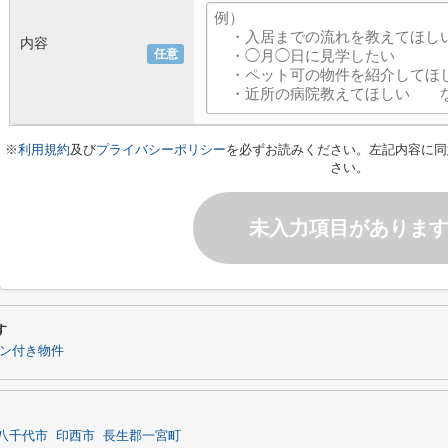
内容
任意
※
利用規約
及び
プライバシーポリシー
を必ずお読みください。左記内容に同
さい。
未入力項目がありま
す
ン付き物件
八千代市
印西市
長生郡一宮町