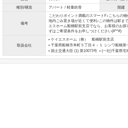
種別/構造
アパート / 軽量鉄骨
階建
こだわりポイント満載のスマートF♪こちらの物
地内ごみ置き場が近くて便利♪この物件は駅まで
備考
エスホーム船橋駅前支店でなら、お客様のお探
ずはご希望条件をお申しつけください(#^^#)
ケイエスホーム（株） 船橋駅前支店
千葉県船橋市本町５丁目４－１ シンワ船橋第
取扱会社
国土交通大臣 (1) 第10073号
(一社)千葉県