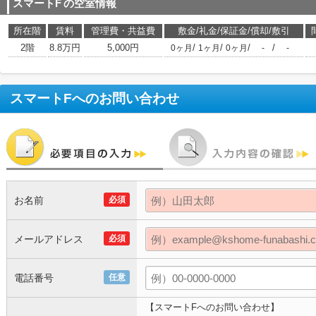
スマートF
の空室情報
所在階
賃料
管理費・共益費
敷金/礼金/保証金/償却/敷引
2階
8.8万円
5,000円
/
/
/
/
0ヶ月
1ヶ月
0ヶ月
-
-
スマートF
へのお問い合わせ
お名前
必須
メールアドレス
必須
電話番号
任意
【スマートFへのお問い合わせ】