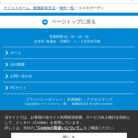
ケイエスホーム 船橋駅前支店
>
物件一覧
>
コスモガーデン
ページトップに戻る
営業時間:10：00～18：00
定休日: 毎週水、日曜日 １～３月定休日無
ホーム
会社概要
お問い合わせ
PCサイト
プライバシーポリシー
利用規約
｜アクセスマップ
｜
Copyright(c) ケイエスホーム（株） 船橋駅前支店 All rights reserved.
当サイトでは、お客様の当サイト利用状況把握、サービス向上検討を目的と
して、クッキー（Cookie）を使用しています。
詳しくは、当社の
「Cookieの取扱いについて」
をご確認ください。
閉じる