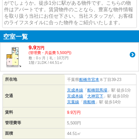
がでしょうか。徒歩1分に駅がある物件です。こちらの物
件はアパートです。賃貸物件のことなら、豊富な物件情報
を取り扱う当社にお任せ下さい。当社スタッフが、お客様
のライフスタイルに合った物件をご紹介いたします。
空室一覧
9.9
万
円
(管理費・共益費 5,500円)
敷：0ヶ月｜礼：10万円
1階 / 1LDK / 44.51㎡
所在地
千葉県
船橋市
宮本
８丁目39-23
京成本線
「
船橋競馬場
」駅 徒歩1分
交通
京成本線
「
大神宮下
」駅 徒歩10分
京葉線
「
南船橋
」駅 徒歩14分
賃料
9.9万円
管理費等
5,500円
面積
44.51㎡