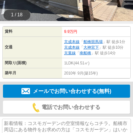
1 / 18
賃料
9.9万円
京成本線
「
船橋競馬場
」駅 徒歩1分
交通
京成本線
「
大神宮下
」駅 徒歩10分
京葉線
「
南船橋
」駅 徒歩14分
間取り(面積)
1LDK(44.51㎡)
築年月
2010年 9月(築15年)
メールでお問い合わせする(無料)
電話でお問い合わせする
新着情報：コスモガーデンの空室情報ならコチラ。船橋市
周辺にある物件をお求めの方は「コスモガーデン」はいか