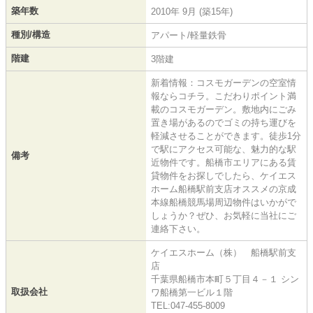
築年数
2010年 9月 (築15年)
種別/構造
アパート/軽量鉄骨
階建
3階建
新着情報：コスモガーデンの空室情
報ならコチラ。こだわりポイント満
載のコスモガーデン。敷地内にごみ
置き場があるのでゴミの持ち運びを
軽減させることができます。徒歩1分
で駅にアクセス可能な、魅力的な駅
備考
近物件です。船橋市エリアにある賃
貸物件をお探しでしたら、ケイエス
ホーム船橋駅前支店オススメの京成
本線船橋競馬場周辺物件はいかがで
しょうか？ぜひ、お気軽に当社にご
連絡下さい。
ケイエスホーム（株） 船橋駅前支
店
千葉県船橋市本町５丁目４－１ シン
取扱会社
ワ船橋第一ビル１階
TEL:047-455-8009