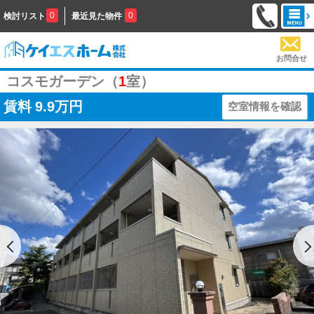
0
0
検討リスト
最近見た物件
お問合せ
コスモガーデン（
1
室）
賃料
9.9万円
空室情報を確認