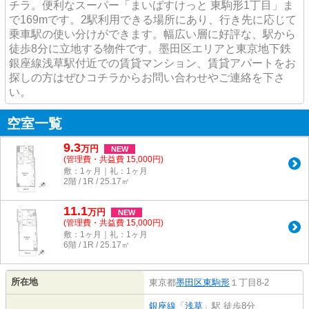
チラ。便利なスーパー「まいばすけっと 東駒形1丁目」ま
で169mです。2駅利用できる場所にあり、行き先に応じて
乗車駅の使い分けができます。幅広い層に好評な、駅から
徒歩8分に立地する物件です。墨田区エリアと東京地下鉄
銀座線浅草駅付近での賃貸マンション、賃貸アパートをお
探しの方はぜひコチラからお問い合わせやご連絡を下さ
い。
空室一覧
9.3
万
円
NEW
(管理費・共益費 15,000円)
敷：1ヶ月｜礼：1ヶ月
2階 / 1R / 25.17㎡
11.1
万
円
NEW
(管理費・共益費 15,000円)
敷：1ヶ月｜礼：1ヶ月
6階 / 1R / 25.17㎡
所在地
東京都
墨田区
東駒形
１丁目8-2
銀座線
「
浅草
」駅 徒歩8分