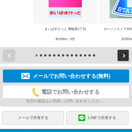
まいばすけっと 東駒形1丁目
ローソンストア100
約169m／3分
約353
前
メールでお問い合わせする(無料)
電話でお問い合わせする
現況の確認はお気軽にお問い合わせください。
メールで共有する
LINEで共有する