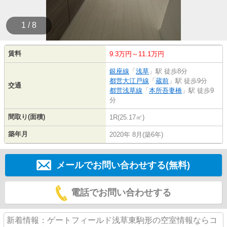
1 / 8
賃料
9.3万円～11.1万円
銀座線
「
浅草
」駅 徒歩8分
都営大江戸線
「
蔵前
」駅 徒歩9分
交通
都営浅草線
「
本所吾妻橋
」駅 徒歩9
分
間取り(面積)
1R(25.17㎡)
築年月
2020年 8月(築6年)
メールでお問い合わせする(無料)
電話でお問い合わせする
新着情報：ゲートフィールド浅草東駒形の空室情報ならコ