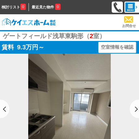
0
0
検討リスト
最近見た物件
お問合せ
ゲートフィールド浅草東駒形（
2
室）
賃料
9.3
万円～
空室情報を確認