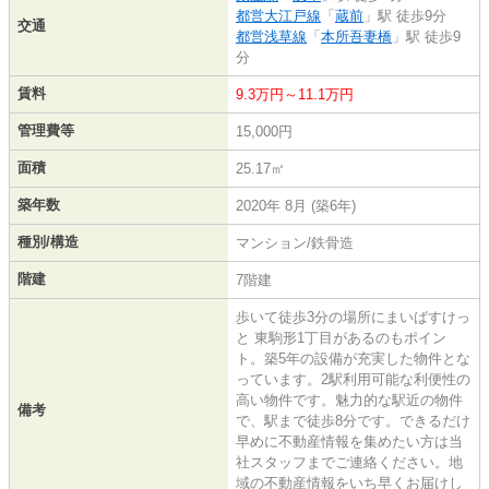
都営大江戸線
「
蔵前
」駅 徒歩9分
交通
都営浅草線
「
本所吾妻橋
」駅 徒歩9
分
賃料
9.3万円～11.1万円
管理費等
15,000円
面積
25.17㎡
築年数
2020年 8月 (築6年)
種別/構造
マンション/鉄骨造
階建
7階建
歩いて徒歩3分の場所にまいばすけっ
と 東駒形1丁目があるのもポイン
ト。築5年の設備が充実した物件とな
っています。2駅利用可能な利便性の
高い物件です。魅力的な駅近の物件
備考
で、駅まで徒歩8分です。できるだけ
早めに不動産情報を集めたい方は当
社スタッフまでご連絡ください。地
域の不動産情報をいち早くお届けし