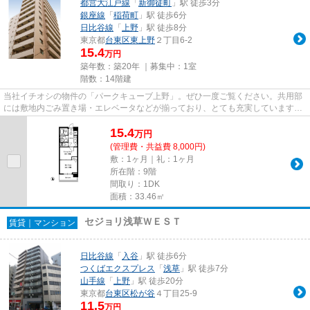
都営大江戸線
「
新御徒町
」駅 徒歩3分
銀座線
「
稲荷町
」駅 徒歩6分
日比谷線
「
上野
」駅 徒歩8分
東京都
台東区
東上野
２丁目6-2
15.4
万円
築年数：築20年 ｜募集中：
1室
階数：14階建
当社イチオシの物件の「パークキューブ上野」。ぜひ一度ご覧ください。共用部
には敷地内ごみ置き場・エレベータなどが揃っており、とても充実しています。
駅まで徒歩3分の位置に立地す...
15.4
万
円
(管理費・共益費 8,000円)
敷：1ヶ月｜礼：1ヶ月
所在階：9階
間取り：1DK
面積：33.46㎡
セジョリ浅草ＷＥＳＴ
賃貸｜マンション
日比谷線
「
入谷
」駅 徒歩6分
つくばエクスプレス
「
浅草
」駅 徒歩7分
山手線
「
上野
」駅 徒歩20分
東京都
台東区
松が谷
４丁目25-9
11.5
万円