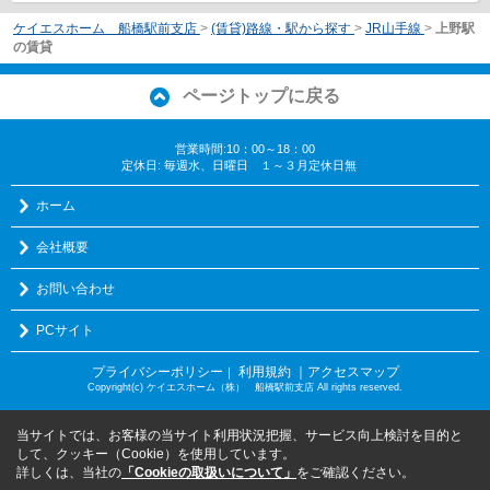
ケイエスホーム 船橋駅前支店
>
(賃貸)路線・駅から探す
>
JR山手線
>
上野駅
の賃貸
ページトップに戻る
営業時間:10：00～18：00
定休日: 毎週水、日曜日 １～３月定休日無
ホーム
会社概要
お問い合わせ
PCサイト
プライバシーポリシー
利用規約
｜アクセスマップ
｜
Copyright(c) ケイエスホーム（株） 船橋駅前支店 All rights reserved.
当サイトでは、お客様の当サイト利用状況把握、サービス向上検討を目的と
して、クッキー（Cookie）を使用しています。
詳しくは、当社の
「Cookieの取扱いについて」
をご確認ください。