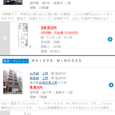
築年数：築2年 ｜募集中：
1室
階数：14階建
14階建てで、街並みに溶け込んだ落ち着いた建物。こちらの物件はエレベーター
付きです。築浅で、設備もそろっている物件です。きれいな物件で気持ちもフレ
ッシュ。こちらの物件はマン...
19.5
万
円
(管理費・共益費 15,000円)
敷：1ヶ月｜礼：0ヶ月
所在階：10階
間取り：1LDK
面積：40.40㎡
ＭＡＩＳＯＮ ＭＩＭＯＳＡＳ
賃貸｜マンション
山手線
「
上野
」駅 徒歩5分
銀座線
「
上野
」駅 徒歩5分
東京都
台東区
東上野
４丁目
9.6
万円
築年数：築27年 ｜募集中：
1室
階数：7階建
ぜひ一度見ていただきたい、「ＭＡＩＳＯＮ ＭＩＭＯＳＡＳ」です。こちらの
物件はマンションです。こちらは初期費用をカードでお支払いいただける物件な
ので、支払い手続きの手間が...