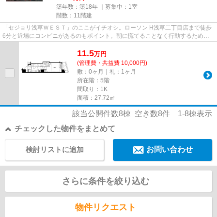
築年数：築18年 ｜募集中：
1室
階数：11階建
「セジョリ浅草ＷＥＳＴ」のここがイチオシ。ローソン H浅草二丁目店まで徒歩
6分と近場にコンビニがあるのもポイント。朝に慌てることなく行動するために
駅から徒歩6分の駅近物件はい...
11.5
万
円
(管理費・共益費 10,000円)
敷：0ヶ月｜礼：1ヶ月
所在階：5階
間取り：1K
面積：27.72㎡
該当公開件数
8
棟 空き数
8
件
1-8
棟表示
チェックした物件をまとめて
検討リストに追加
お問い合わせ
さらに条件を絞り込む
物件リクエスト