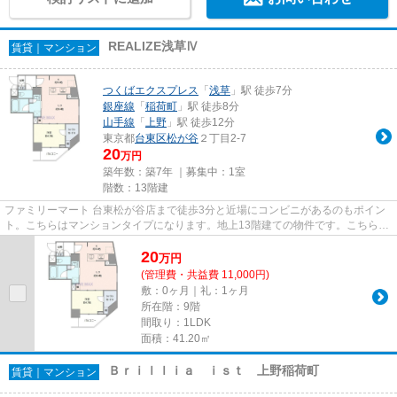
REALIZE浅草Ⅳ
賃貸｜マンション
つくばエクスプレス
「
浅草
」駅 徒歩7分
銀座線
「
稲荷町
」駅 徒歩8分
山手線
「
上野
」駅 徒歩12分
東京都
台東区
松が谷
２丁目2-7
20
万円
築年数：築7年 ｜募集中：
1室
階数：13階建
ファミリーマート 台東松が谷店まで徒歩3分と近場にコンビニがあるのもポイン
ト。こちらはマンションタイプになります。地上13階建ての物件です。こちらは
エレベーター付きの物件です...
20
万
円
(管理費・共益費 11,000円)
敷：0ヶ月｜礼：1ヶ月
所在階：9階
間取り：1LDK
面積：41.20㎡
Ｂｒｉｌｌｉａ ｉｓｔ 上野稲荷町
賃貸｜マンション