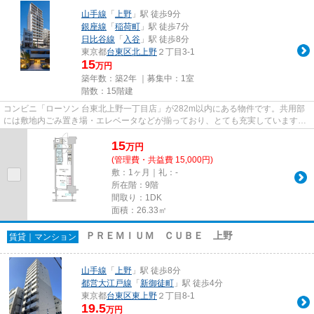
山手線
「
上野
」駅 徒歩9分
銀座線
「
稲荷町
」駅 徒歩7分
日比谷線
「
入谷
」駅 徒歩8分
東京都
台東区
北上野
２丁目3-1
15
万円
築年数：築2年 ｜募集中：
1室
階数：15階建
コンビニ「ローソン 台東北上野一丁目店」が282m以内にある物件です。共用部
には敷地内ごみ置き場・エレベータなどが揃っており、とても充実しています。
令和6年2月完成、まだまだ新し...
15
万
円
(管理費・共益費 15,000円)
敷：1ヶ月｜礼：-
所在階：9階
間取り：1DK
面積：26.33㎡
ＰＲＥＭＩＵＭ ＣＵＢＥ 上野
賃貸｜マンション
山手線
「
上野
」駅 徒歩8分
都営大江戸線
「
新御徒町
」駅 徒歩4分
東京都
台東区
東上野
２丁目8-1
19.5
万円