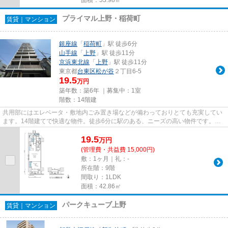
プライマル上野・稲荷町
賃貸｜マンション
銀座線
「
稲荷町
」駅 徒歩6分
山手線
「
上野
」駅 徒歩11分
京浜東北線
「
上野
」駅 徒歩11分
東京都
台東区
松が谷
２丁目6-5
19.5
万円
築年数：築6年 ｜募集中：
1室
階数：14階建
共用部にはエレベータ・敷地内ごみ置き場などが備わっておりとても充実してい
ます。14階建てで快適な物件。徒歩6分に駅のある、ニーズの高い物件です。こ
ちらの物件はマンションです。...
19.5
万
円
(管理費・共益費 15,000円)
敷：1ヶ月｜礼：-
所在階：9階
間取り：1LDK
面積：42.86㎡
パークキューブ上野
賃貸｜マンション