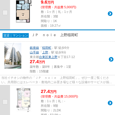
9.6
万
円
(管理費・共益費 5,000円)
敷：1ヶ月｜礼：1ヶ月
所在階：3階
間取り：1K
面積：19.27㎡
ＪＰ ｎｏｉｅ 上野稲荷町
賃貸｜マンション
銀座線
「
稲荷町
」駅 徒歩6分
山手線
「
上野
」駅 徒歩9分
東京都
台東区
東上野
６丁目17-12
27.4
万円
築年数：築8年 ｜募集中：
1室
階数：15階建
当社イチオシの物件の「ＪＰ ｎｏｉｅ 上野稲荷町」。ぜひ一度ご覧くださ
い。共用部にはエレベータ・敷地内ごみ置き場など様々な設備やサービスが揃っ
ているので便利です。こちらは...
27.4
万
円
(管理費・共益費 15,000円)
敷：1ヶ月｜礼：-
所在階：9階
間取り：2LDK
面積：53.98㎡