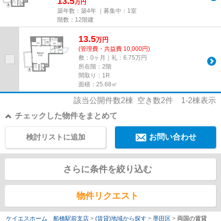
13.5
万円
築年数：築4年 ｜募集中：
1室
階数：12階建
13.5
万
円
(管理費・共益費 10,000円)
敷：0ヶ月｜礼：6.75万円
所在階：2階
間取り：1R
面積：25.68㎡
該当公開件数
2
棟 空き数
2
件
1-2
棟表示
チェックした物件をまとめて
検討リストに追加
お問い合わせ
さらに条件を絞り込む
物件リクエスト
ケイエスホーム 船橋駅前支店
>
(賃貸)地域から探す
>
墨田区
>
両国の賃貸