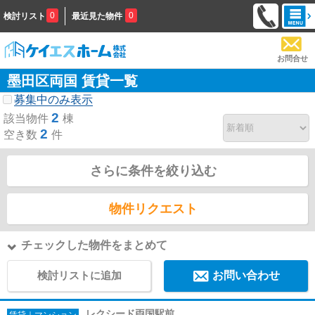
0
0
検討リスト
最近見た物件
お問合せ
墨田区両国 賃貸一覧
募集中のみ表示
2
該当物件
棟
2
空き数
件
さらに条件を絞り込む
物件リクエスト
チェックした物件をまとめて
検討リストに追加
お問い合わせ
レクシード両国駅前
賃貸｜マンション