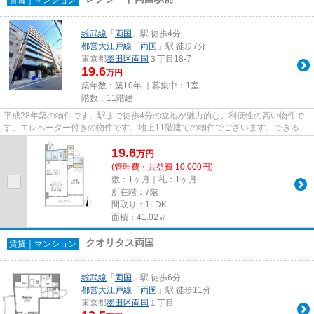
総武線
「
両国
」駅 徒歩4分
都営大江戸線
「
両国
」駅 徒歩7分
東京都
墨田区
両国
３丁目18-7
19.6
万円
築年数：築10年 ｜募集中：
1室
階数：11階建
平成28年築の物件です。駅まで徒歩4分の立地が魅力的な、利便性の高い物件で
す。エレベーター付きの物件です。地上11階建ての物件でございます。できるだ
け早めに不動産情報を集めたい...
19.6
万
円
(管理費・共益費 10,000円)
敷：1ヶ月｜礼：1ヶ月
所在階：7階
間取り：1LDK
面積：41.02㎡
クオリタス両国
賃貸｜マンション
総武線
「
両国
」駅 徒歩6分
都営大江戸線
「
両国
」駅 徒歩11分
東京都
墨田区
両国
１丁目