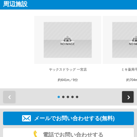
周辺施設
ヤックスドラッグ 一宮店
ミキ薬局
約641m／9分
約704
前
メールでお問い合わせする(無料)
電話でお問い合わせする