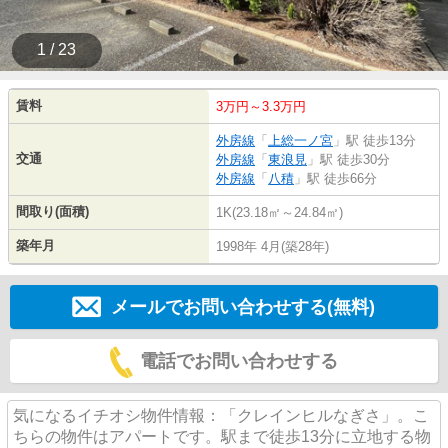
1 / 23
賃料
3万円～3.3万円
外房線
「
上総一ノ宮
」駅 徒歩13分
交通
外房線
「
東浪見
」駅 徒歩30分
外房線
「
八積
」駅 徒歩66分
間取り(面積)
1K(23.18㎡～24.84㎡)
築年月
1998年 4月(築28年)
メールでお問い合わせする(無料)
電話でお問い合わせする
気になるイチオシ物件情報：「クレインヒルなぎさ」。こ
ちらの物件はアパートです。駅まで徒歩13分に立地する物