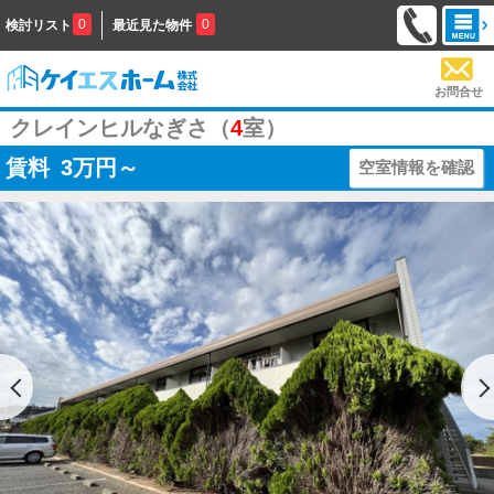
0
0
検討リスト
最近見た物件
お問合せ
クレインヒルなぎさ（
4
室）
賃料
3
万円～
空室情報を確認