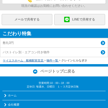
現況の確認はお気軽にお問い合わせください。
メールで共有する
LINEで共有する
こだわり特集
敷礼0円
バストイレ別・エアコン付き物件
ケイエスホーム 船橋駅前支店
>
物件一覧
>
クレインヒルなぎさ
ページトップに戻る
営業時間:10：00～18：00
定休日: 毎週水、日曜日 １～３月定休日無
ホーム
会社概要