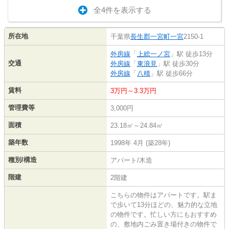
全4件を表示する
所在地
千葉県
長生郡一宮町
一宮
2150-1
外房線
「
上総一ノ宮
」駅 徒歩13分
交通
外房線
「
東浪見
」駅 徒歩30分
外房線
「
八積
」駅 徒歩66分
賃料
3万円～3.3万円
管理費等
3,000円
面積
23.18㎡～24.84㎡
築年数
1998年 4月 (築28年)
種別/構造
アパート/木造
階建
2階建
こちらの物件はアパートです。駅ま
で歩いて13分ほどの、魅力的な立地
の物件です。忙しい方にもおすすめ
の、敷地内ごみ置き場付きの物件で