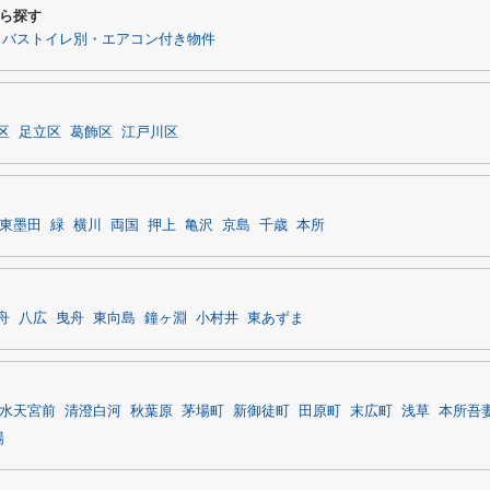
ら探す
バストイレ別・エアコン付き物件
区
足立区
葛飾区
江戸川区
東墨田
緑
横川
両国
押上
亀沢
京島
千歳
本所
舟
八広
曳舟
東向島
鐘ヶ淵
小村井
東あずま
水天宮前
清澄白河
秋葉原
茅場町
新御徒町
田原町
末広町
浅草
本所吾
場