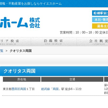
情報・不動産屋をお探しならケイエスホーム
営業時間：10：00～18：00
定休
一覧
>
クオリタス両国
クオリタス両国
所在地
交通
築
東京都
墨田区
両国
１丁目
総武線
「
両国
」駅 徒歩6～11分
1
鉄