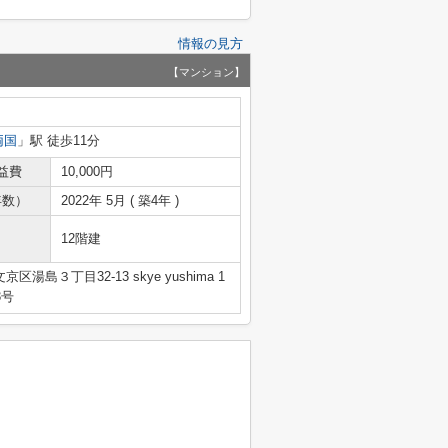
情報の見方
【マンション】
両国
」駅 徒歩11分
益費
10,000円
年数）
2022年 5月 ( 築4年 )
12階建
区湯島３丁目32-13 skye yushima 1
3号