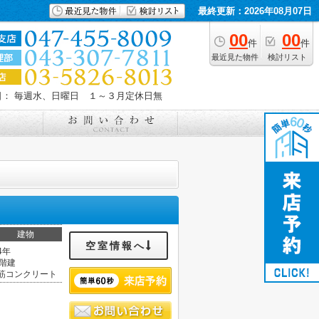
最終更新：2026年08月07日
00
00
件
件
最近見た物件
検討リスト
日： 毎週水、日曜日 １～３月定休日無
建物
空室情報へ
4年
2階建
筋コンクリート