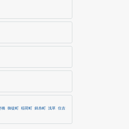
妻橋
御徒町
稲荷町
錦糸町
浅草
住吉