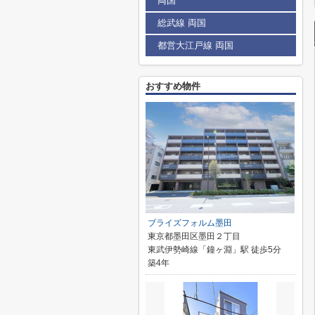
両国
総武線 両国
都営大江戸線 両国
おすすめ物件
ブライズフォルム墨田
東京都墨田区墨田２丁目
東武伊勢崎線「鐘ヶ淵」駅 徒歩5分
築4年