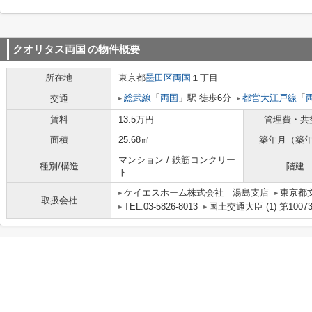
クオリタス両国
の物件概要
所在地
東京都
墨田区
両国
１丁目
総武線
「
両国
」駅 徒歩6分
都営大江戸線
「
交通
賃料
13.5万円
管理費・共
面積
25.68㎡
築年月（築
マンション / 鉄筋コンクリー
種別/構造
階建
ト
ケイエスホーム株式会社 湯島支店
東京都文京
取扱会社
TEL:03-5826-8013
国土交通大臣 (1) 第1007