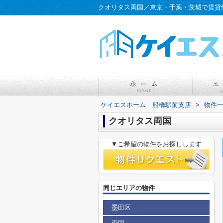
クオリタス両国／東京・千葉・茨城で賃貸
ケイエスホーム 船橋駅前支店
>
物件
クオリタス両国
▼ご希望の物件をお探しします
同じエリアの物件
墨田区