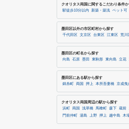
クオリタス両国に関するこだわり条件か
駅徒歩10分以内
新築・築浅
ペット可
墨田区以外の市区町村から探す
千代田区
文京区
台東区
江東区
荒川
墨田区の町名から探す
向島
石原
墨田
東駒形
東向島
立花
墨田区にある駅から探す
錦糸町
両国
押上
本所吾妻橋
京成曳
クオリタス両国周辺の駅から探す
浜町
両国
浅草橋
馬喰町
森下
蔵前
門前仲町
湯島
上野
押上
越中島
木