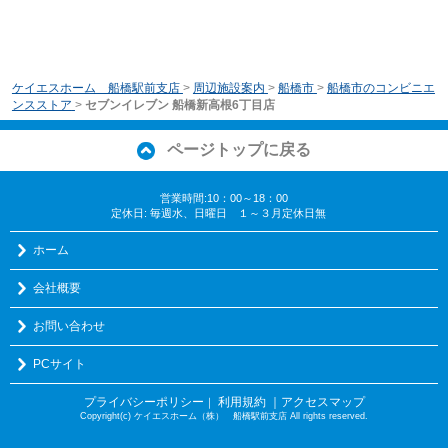
ケイエスホーム 船橋駅前支店
>
周辺施設案内
>
船橋市
>
船橋市のコンビニエ
ンスストア
>
セブンイレブン 船橋新高根6丁目店
ページトップに戻る
営業時間:10：00～18：00
定休日: 毎週水、日曜日 １～３月定休日無
ホーム
会社概要
お問い合わせ
PCサイト
プライバシーポリシー
利用規約
｜アクセスマップ
｜
Copyright(c) ケイエスホーム（株） 船橋駅前支店 All rights reserved.