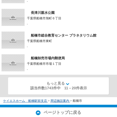
-
長津川親水公園
千葉県船橋市旭町６丁目
-
船橋市総合教育センター プラネタリウム館
千葉県船橋市東町
-
船橋卸売市場内郵便局
千葉県船橋市市場１丁目
-
もっと見る
該当件数1743件中
11
－
20
件表示
ケイエスホーム 船橋駅前支店
>
周辺施設案内
>
船橋市
ページトップに戻る