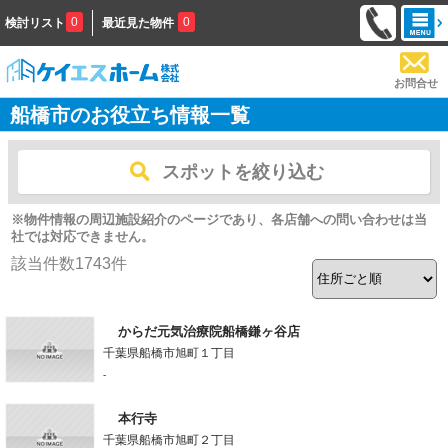
0
0
検討リスト
最近見た物件
お問合せ
船橋市のお役立ち情報一覧
スポットを絞り込む
※物件情報の周辺施設紹介のページであり、各店舗への問い合わせは当
社では対応できません。
該当件数
1743
件
からだ元気治療院船橋鎌ヶ谷店
千葉県船橋市旭町１丁目
-
本行寺
千葉県船橋市旭町２丁目