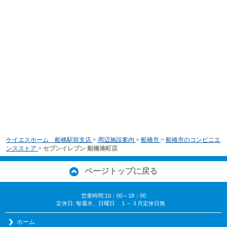
ケイエスホーム 船橋駅前支店
>
周辺施設案内
>
船橋市
>
船橋市のコンビニエ
ンスストア
>
セブンイレブン 船橋湊町店
ページトップに戻る
営業時間:10：00～18：00
定休日: 毎週水、日曜日 １～３月定休日無
ホーム