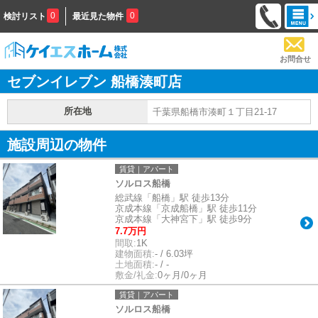
0
0
検討リスト
最近見た物件
お問合せ
セブンイレブン 船橋湊町店
所在地
千葉県船橋市湊町１丁目21-17
施設周辺の物件
賃貸｜アパート
ソルロス船橋
総武線「船橋」駅 徒歩13分
京成本線「京成船橋」駅 徒歩11分
京成本線「大神宮下」駅 徒歩9分
7.7万円
間取:
1K
建物面積:
- / 6.03坪
土地面積:
- / -
敷金/礼金:
0ヶ月/0ヶ月
賃貸｜アパート
ソルロス船橋