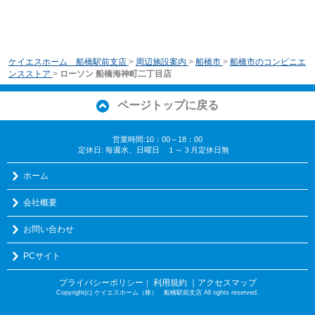
ケイエスホーム 船橋駅前支店
>
周辺施設案内
>
船橋市
>
船橋市のコンビニエ
ンスストア
>
ローソン 船橋海神町二丁目店
ページトップに戻る
営業時間:10：00～18：00
定休日: 毎週水、日曜日 １～３月定休日無
ホーム
会社概要
お問い合わせ
PCサイト
プライバシーポリシー
利用規約
｜アクセスマップ
｜
Copyright(c) ケイエスホーム（株） 船橋駅前支店 All rights reserved.