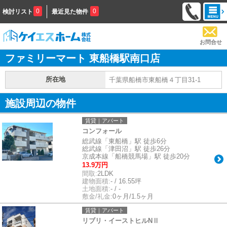
0
0
検討リスト
最近見た物件
お問合せ
ファミリーマート 東船橋駅南口店
所在地
千葉県船橋市東船橋４丁目31-1
施設周辺の物件
賃貸｜アパート
コンフォール
総武線「東船橋」駅 徒歩6分
総武線「津田沼」駅 徒歩26分
京成本線「船橋競馬場」駅 徒歩20分
13.9万円
間取:
2LDK
建物面積:
- / 16.55坪
土地面積:
- / -
敷金/礼金:
0ヶ月/1.5ヶ月
賃貸｜アパート
リブリ・イーストヒルNⅡ