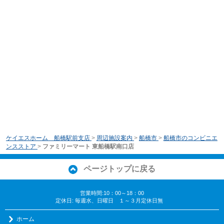
ケイエスホーム 船橋駅前支店
>
周辺施設案内
>
船橋市
>
船橋市のコンビニエ
ンスストア
>
ファミリーマート 東船橋駅南口店
ページトップに戻る
営業時間:10：00～18：00
定休日: 毎週水、日曜日 １～３月定休日無
ホーム