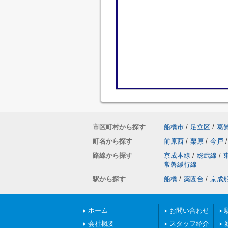
市区町村から探す
船橋市
/
足立区
/
葛
町名から探す
前原西
/
栗原
/
今戸
/
路線から探す
京成本線
/
総武線
/
常磐緩行線
駅から探す
船橋
/
薬園台
/
京成
ホーム
お問い合わせ
会社概要
スタッフ紹介