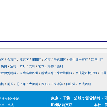
飾区
/
台東区
/
江東区
/
墨田区
/
柏市
/
千代田区
/
長生郡一宮町
/
江戸川区
梅田
/
宝町
/
本町
/
六町
/
宮本
/
海神
/
西船
東武伊勢崎線
/
東葉高速鉄道
/
総武本線
/
東武野田線
/
京成電鉄松戸線
/
日暮
船橋
/
前原
/
竹ノ塚
/
大師前
/
西船橋
/
東海神
/
飯山満
/
京成西船
東京・千葉・茨城で賃貸情報・
駅徒歩10分以内
船橋駅前支店
本社・
新築・築浅