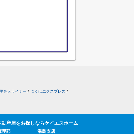
里舎人ライナー
/
つくばエクスプレス
/
不動産屋をお探しならケイエスホーム
管理部
湯島支店