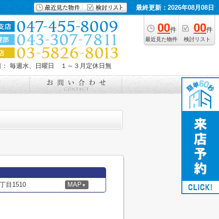
最終更新：2026年08月08日
00
00
件
件
最近見た物件
検討リスト
日： 毎週水、日曜日 １～３月定休日無
目1510
MAP
▼