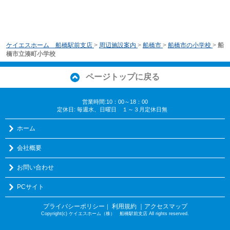
ケイエスホーム 船橋駅前支店
>
周辺施設案内
>
船橋市
>
船橋市の小学校
>
船
橋市立湊町小学校
ページトップに戻る
営業時間:10：00～18：00
定休日: 毎週水、日曜日 １～３月定休日無
ホーム
会社概要
お問い合わせ
PCサイト
プライバシーポリシー
利用規約
｜アクセスマップ
｜
Copyright(c) ケイエスホーム（株） 船橋駅前支店 All rights reserved.