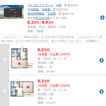
つくばエクスプレス
「
六町
」駅 徒歩6分
千代田線
「
北綾瀬
」駅 徒歩24分
東武伊勢崎線
「
五反野
」駅 徒歩31分
東京都
足立区
六町
２丁目7-未定
8.3
8.9
万円～
万円
築年数：予定 ｜募集中：
12室
階数：3階建
こだわりポイント満載の仮称）足立区六町2丁目共同住宅。こだわりポイント満
載の仮称）足立区六町2丁目共同住宅。省エネ対策がされてあり、空調機器の使
用頻度を抑えられます。こちら...
8.3
万
円
(管理費・共益費 3,000円)
敷：0万円｜礼：1ヶ月
所在階：1階
間取り：1K
面積：24.49㎡
8.3
万
円
(管理費・共益費 3,000円)
敷：0万円｜礼：1ヶ月
所在階：1階
間取り：1K
面積：24.20㎡