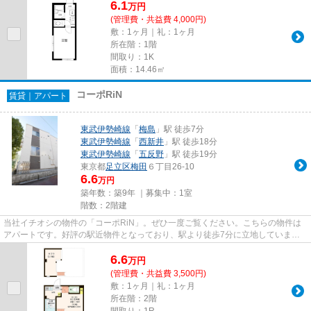
6.1
万
円
(管理費・共益費 4,000円)
敷：1ヶ月｜礼：1ヶ月
所在階：1階
間取り：1K
面積：14.46㎡
コーポRiN
賃貸｜アパート
東武伊勢崎線
「
梅島
」駅 徒歩7分
東武伊勢崎線
「
西新井
」駅 徒歩18分
東武伊勢崎線
「
五反野
」駅 徒歩19分
東京都
足立区
梅田
６丁目26-10
6.6
万円
築年数：築9年 ｜募集中：
1室
階数：2階建
当社イチオシの物件の「コーポRiN」。ぜひ一度ご覧ください。こちらの物件は
アパートです。好評の駅近物件となっており、駅より徒歩7分に立地していま
す。こちらの物件は築9年ですが、...
6.6
万
円
(管理費・共益費 3,500円)
敷：1ヶ月｜礼：1ヶ月
所在階：2階
間取り：1R