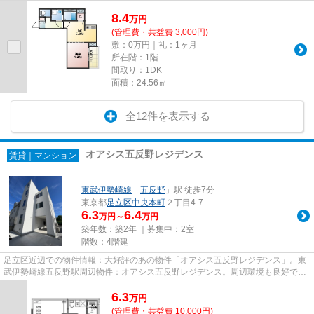
8.4
万
円
(管理費・共益費 3,000円)
敷：0万円｜礼：1ヶ月
所在階：1階
間取り：1DK
面積：24.56㎡
全12件を表示する
オアシス五反野レジデンス
賃貸｜マンション
東武伊勢崎線
「
五反野
」駅 徒歩7分
東京都
足立区
中央本町
２丁目4-7
6.3
6.4
万円～
万円
築年数：築2年 ｜募集中：
2室
階数：4階建
足立区近辺での物件情報：大好評のあの物件「オアシス五反野レジデンス」。東
武伊勢崎線五反野駅周辺物件：オアシス五反野レジデンス。周辺環境も良好で、
魅力的な住環境のある、令和6...
6.3
万
円
(管理費・共益費 10,000円)