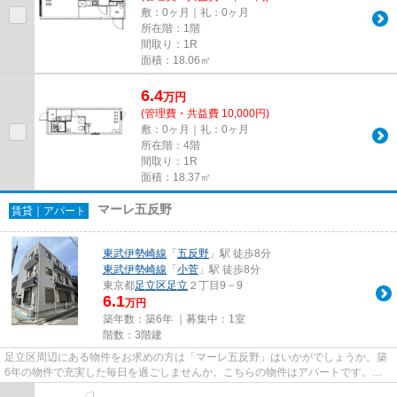
敷：0ヶ月｜礼：0ヶ月
所在階：1階
間取り：1R
面積：18.06㎡
6.4
万
円
(管理費・共益費 10,000円)
敷：0ヶ月｜礼：0ヶ月
所在階：4階
間取り：1R
面積：18.37㎡
マーレ五反野
賃貸｜アパート
東武伊勢崎線
「
五反野
」駅 徒歩8分
東武伊勢崎線
「
小菅
」駅 徒歩8分
東京都
足立区
足立
２丁目9－9
6.1
万円
築年数：築6年 ｜募集中：
1室
階数：3階建
足立区周辺にある物件をお求めの方は「マーレ五反野」はいかがでしょうか。築
6年の物件で充実した毎日を過ごしませんか。こちらの物件はアパートです。ア
クセスの良い徒歩8分の物件で...