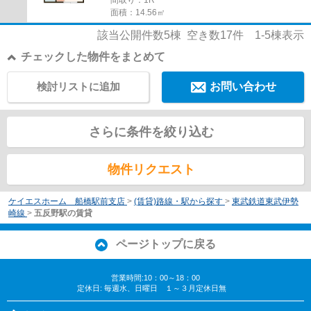
面積：14.56㎡
該当公開件数
5
棟 空き数
17
件
1-5
棟表示
チェックした物件をまとめて
検討リストに追加
お問い合わせ
さらに条件を絞り込む
物件リクエスト
ケイエスホーム 船橋駅前支店
>
(賃貸)路線・駅から探す
>
東武鉄道東武伊勢
崎線
>
五反野駅の賃貸
ページトップに戻る
営業時間:10：00～18：00
定休日: 毎週水、日曜日 １～３月定休日無