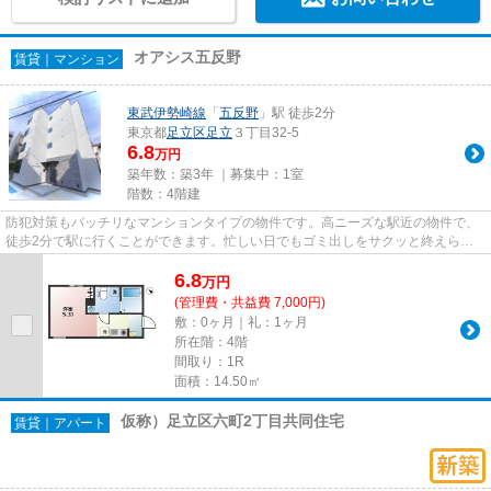
オアシス五反野
賃貸｜マンション
東武伊勢崎線
「
五反野
」駅 徒歩2分
東京都
足立区
足立
３丁目32-5
6.8
万円
築年数：築3年 ｜募集中：
1室
階数：4階建
防犯対策もバッチリなマンションタイプの物件です。高ニーズな駅近の物件で、
徒歩2分で駅に行くことができます。忙しい日でもゴミ出しをサクッと終えられ
るように、敷地内にゴミ置き場...
6.8
万
円
(管理費・共益費 7,000円)
敷：0ヶ月｜礼：1ヶ月
所在階：4階
間取り：1R
面積：14.50㎡
仮称）足立区六町2丁目共同住宅
賃貸｜アパート