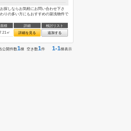
お探しならお気軽にお問い合わせ下さ
わりの多い方にもおすすめの築浅物件で
面積
詳細
検討リスト
7.21㎡
詳細を見る
追加する
1
1
1-1
当公開件数
棟 空き数
件
棟表示