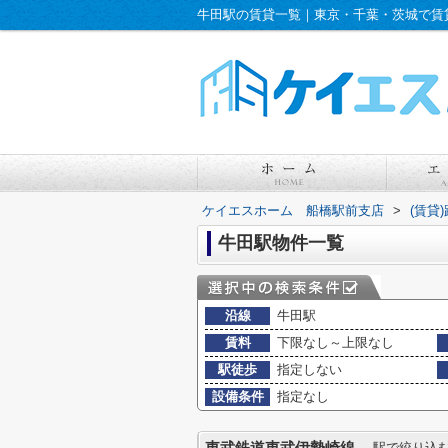
牛田駅の賃貸一覧｜東京・千葉・茨城で賃
ケイエスホーム 船橋駅前支店
>
(賃貸
牛田駅物件一覧
沿線
牛田駅
賃料
下限なし～上限なし
駅徒歩
指定しない
設備条件
指定なし
駅で絞り込