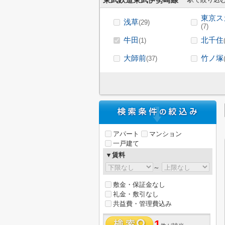
東武鉄道東武伊勢崎線
東京ス
浅草
(29)
(7)
牛田
北千住
(1)
大師前
竹ノ塚
(37)
アパート
マンション
一戸建て
▼賃料
～
敷金・保証金なし
礼金・敷引なし
共益費・管理費込み
1