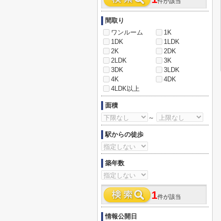
件が該当
間取り
ワンルーム
1K
1DK
1LDK
2K
2DK
2LDK
3K
3DK
3LDK
4K
4DK
4LDK以上
面積
～
駅からの徒歩
築年数
1
件が該当
情報公開日