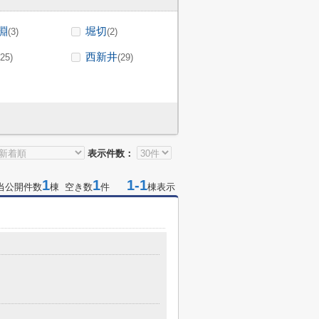
淵
堀切
(3)
(2)
西新井
(25)
(29)
表示件数：
1
1
1-1
当公開件数
棟 空き数
件
棟表示