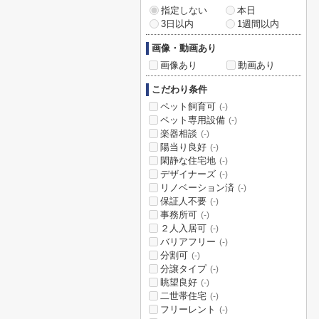
指定しない
本日
3日以内
1週間以内
画像・動画あり
画像あり
動画あり
こだわり条件
ペット飼育可
(-)
ペット専用設備
(-)
楽器相談
(-)
陽当り良好
(-)
閑静な住宅地
(-)
デザイナーズ
(-)
リノベーション済
(-)
保証人不要
(-)
事務所可
(-)
２人入居可
(-)
バリアフリー
(-)
分割可
(-)
分譲タイプ
(-)
眺望良好
(-)
二世帯住宅
(-)
フリーレント
(-)