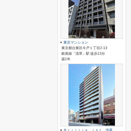
東京マンション
東京都台東区今戸１丁目2-13
銀座線「浅草」駅 徒歩13分
築1年
Ｂｒｉｌｌｉａ ｉｓｔ 浅草