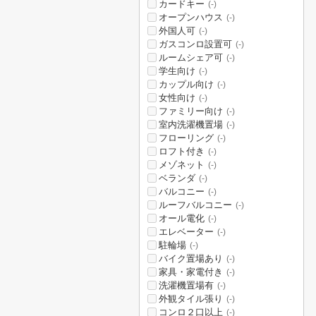
カードキー
(-)
オープンハウス
(-)
外国人可
(-)
ガスコンロ設置可
(-)
ルームシェア可
(-)
学生向け
(-)
カップル向け
(-)
女性向け
(-)
ファミリー向け
(-)
室内洗濯機置場
(-)
フローリング
(-)
ロフト付き
(-)
メゾネット
(-)
ベランダ
(-)
バルコニー
(-)
ルーフバルコニー
(-)
オール電化
(-)
エレベーター
(-)
駐輪場
(-)
バイク置場あり
(-)
家具・家電付き
(-)
洗濯機置場有
(-)
外観タイル張り
(-)
コンロ２口以上
(-)