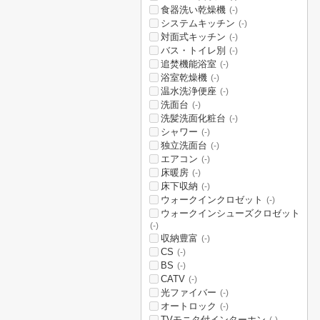
食器洗い乾燥機
(-)
システムキッチン
(-)
対面式キッチン
(-)
バス・トイレ別
(-)
追焚機能浴室
(-)
浴室乾燥機
(-)
温水洗浄便座
(-)
洗面台
(-)
洗髪洗面化粧台
(-)
シャワー
(-)
独立洗面台
(-)
エアコン
(-)
床暖房
(-)
床下収納
(-)
ウォークインクロゼット
(-)
ウォークインシューズクロゼット
(-)
収納豊富
(-)
CS
(-)
BS
(-)
CATV
(-)
光ファイバー
(-)
オートロック
(-)
TVモニタ付インターホン