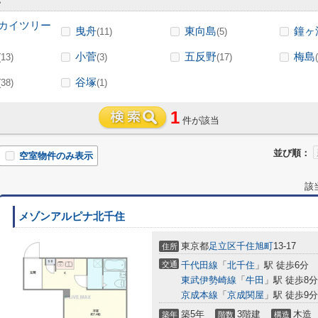
カイツリー
曳舟
東向島
鐘ヶ
(11)
(5)
小菅
五反野
梅島
(13)
(3)
(17)
谷塚
(38)
(1)
1
件が該当
並び順：
空室物件のみ表示
該
メゾンアルピナ北千住
東京都
足立区
千住旭町
13-17
住所
交通
千代田線
「
北千住
」駅 徒歩6分
東武伊勢崎線
「
牛田
」駅 徒歩8分
京成本線
「
京成関屋
」駅 徒歩9分
築5年
3階建
木造
築年
階数
構造