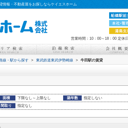
貸情報・不動産屋をお探しならケイエスホーム
営業時間：10：00～18：00
定休
)路線・駅から探す
>
東武鉄道東武伊勢崎線
>
牛田駅の賃貸
面積
下限なし～上限なし
築年数
指定しない
間取り
指定なし
む