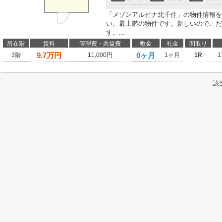
「メゾンアルピナ北千住」の物件情報を
い。最上階の物件です。新しいのでこだ
す。...
所在階
賃料
管理費・共益費
敷金
礼金
間取り
9.7
万円
0ヶ月
3階
11,000円
1ヶ月
1R
1
該