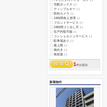
(-)
宅配ボックス
(-)
ディンプルキー
(-)
防犯カメラ
(-)
24時間有人管理
(-)
フロントサービス
(-)
24時間ゴミ出し可
(-)
住戸内覧可能
(-)
コンシェルジュサービス
(-)
駐車場あり
(-)
最上階
(-)
南向き
(-)
角部屋
(-)
1
件が該当
新着物件