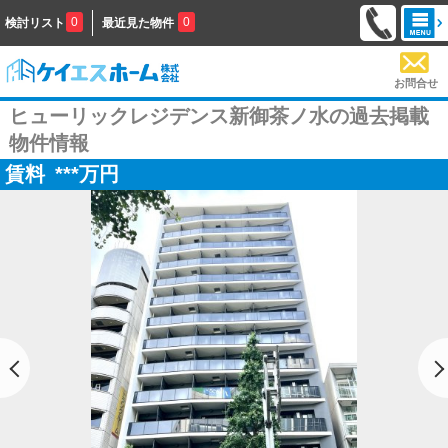
0
0
検討リスト
最近見た物件
お問合せ
ヒューリックレジデンス新御茶ノ水の過去掲載
物件情報
賃料
***
万円