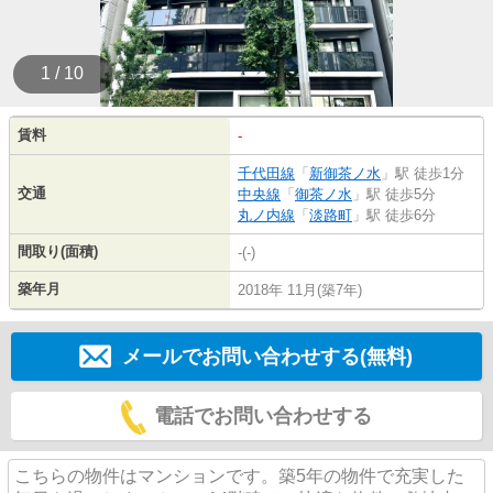
1 / 10
賃料
-
千代田線
「
新御茶ノ水
」駅 徒歩1分
交通
中央線
「
御茶ノ水
」駅 徒歩5分
丸ノ内線
「
淡路町
」駅 徒歩6分
間取り(面積)
-(-)
築年月
2018年 11月(築7年)
メールでお問い合わせする(無料)
電話でお問い合わせする
こちらの物件はマンションです。築5年の物件で充実した