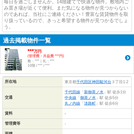
毎日を過ごしませんか。14階建てで快適な物件。敷地内ご
み置き場が近くて便利。まだ気になる物件が見つからない
のであれば、当社にご連絡ください！豊富な賃貸物件を取
り扱っているので、きっと希望する物件が見つかるでしょ
う。
過去掲載物件一覧
***
万円
(管理費・共益費 ***円)
敷：***｜礼：***
10階 / *** / ***
所在地
東京都
千代田区
神田駿河台
３丁目1-2
千代田線
「
新御茶ノ水
」駅 徒歩1分
交通
中央線
「
御茶ノ水
」駅 徒歩5分
丸ノ内線
「
淡路町
」駅 徒歩6分
賃料
-
管理費等
-
面積
-