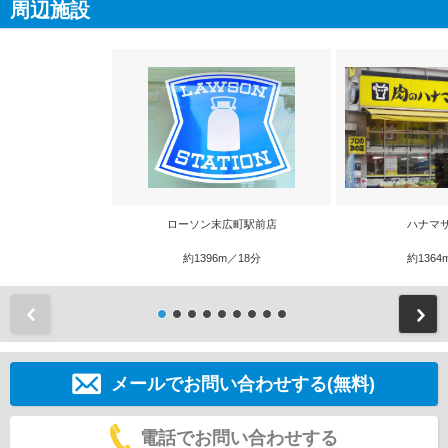
周辺施設
ローソン末広町駅前店
ハナマ
約1396m／18分
約1364
前
メールでお問い合わせする(無料)
電話でお問い合わせする