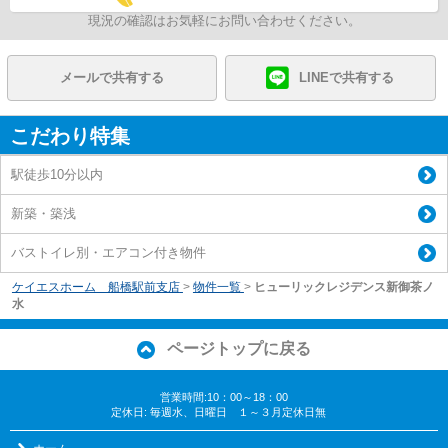
現況の確認はお気軽にお問い合わせください。
メールで共有する
LINEで共有する
こだわり特集
駅徒歩10分以内
新築・築浅
バストイレ別・エアコン付き物件
ケイエスホーム 船橋駅前支店
>
物件一覧
>
ヒューリックレジデンス新御茶ノ
水
ページトップに戻る
営業時間:10：00～18：00
定休日: 毎週水、日曜日 １～３月定休日無