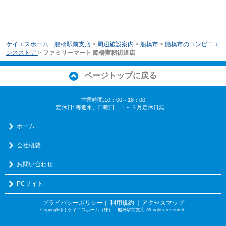
ケイエスホーム 船橋駅前支店
>
周辺施設案内
>
船橋市
>
船橋市のコンビニエ
ンスストア
>
ファミリーマート 船橋実籾街道店
ページトップに戻る
営業時間:10：00～18：00
定休日: 毎週水、日曜日 １～３月定休日無
ホーム
会社概要
お問い合わせ
PCサイト
プライバシーポリシー
利用規約
｜アクセスマップ
｜
Copyright(c) ケイエスホーム（株） 船橋駅前支店 All rights reserved.