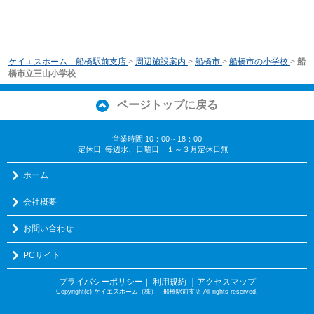
ケイエスホーム 船橋駅前支店
>
周辺施設案内
>
船橋市
>
船橋市の小学校
>
船
橋市立三山小学校
ページトップに戻る
営業時間:10：00～18：00
定休日: 毎週水、日曜日 １～３月定休日無
ホーム
会社概要
お問い合わせ
PCサイト
プライバシーポリシー
利用規約
｜アクセスマップ
｜
Copyright(c) ケイエスホーム（株） 船橋駅前支店 All rights reserved.