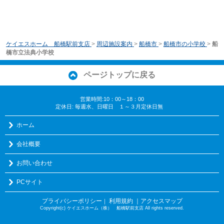
ケイエスホーム 船橋駅前支店
>
周辺施設案内
>
船橋市
>
船橋市の小学校
>
船
橋市立法典小学校
ページトップに戻る
営業時間:10：00～18：00
定休日: 毎週水、日曜日 １～３月定休日無
ホーム
会社概要
お問い合わせ
PCサイト
プライバシーポリシー
利用規約
｜アクセスマップ
｜
Copyright(c) ケイエスホーム（株） 船橋駅前支店 All rights reserved.