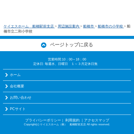
ケイエスホーム 船橋駅前支店
>
周辺施設案内
>
船橋市
>
船橋市の小学校
>
船
橋市立二和小学校
ページトップに戻る
営業時間:10：00～18：00
定休日: 毎週水、日曜日 １～３月定休日無
ホーム
会社概要
お問い合わせ
PCサイト
プライバシーポリシー
利用規約
｜アクセスマップ
｜
Copyright(c) ケイエスホーム（株） 船橋駅前支店 All rights reserved.