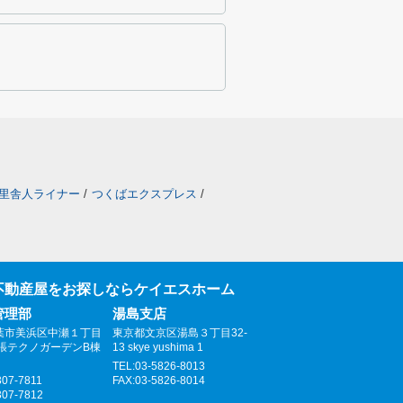
里舎人ライナー
/
つくばエクスプレス
/
不動産屋をお探しならケイエスホーム
管理部
湯島支店
葉市美浜区中瀬１丁目
東京都文京区湯島３丁目32-
幕張テクノガーデンB棟
13 skye yushima 1
TEL:03-5826-8013
307-7811
FAX:03-5826-8014
307-7812