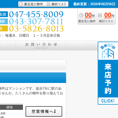
最終更新：2026年08月06日
00
00
件
件
最近見た物件
検討リスト
日： 毎週水、日曜日 １～３月定休日無
物件はマンションです。徒歩7分に駅のあ
ませんか。たくさんの物件を取り揃えてお
建物
空室情報へ
18年
階建