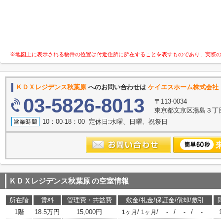
※地図上に表示される物件の位置は付近住所に所在することを表すものであり、実際
ＫＤＸレジデンス秋葉原
へのお問い合わせは
ケイエスホーム株式会社
03-5826-8013
〒113-0034
東京都文京区湯島３丁目32-1
10：00-18：00 定休日:水曜、日曜、祝祭日
ＫＤＸレジデンス秋葉原
の空室情報
所在階
賃料
管理費・共益費
敷金/礼金/保証金/償却/敷引
1階
18.5万円
15,000円
/
/
/
/
1ヶ月
1ヶ月
-
-
-