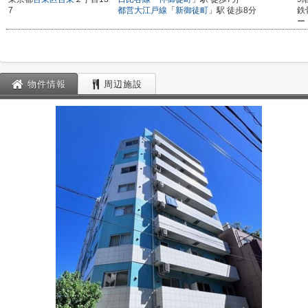
7
都営大江戸線
「
新御徒町
」駅 徒歩8分
鉄
ー
物件情報
周辺施設