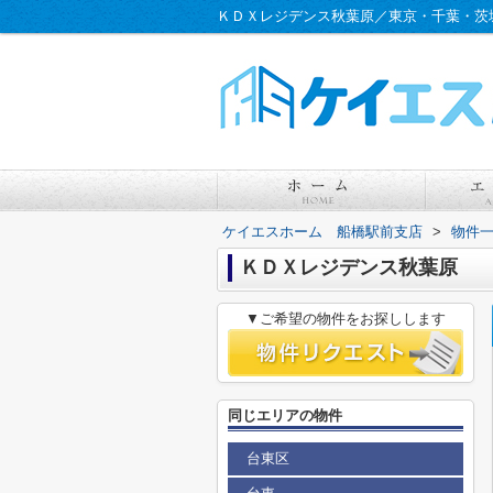
ＫＤＸレジデンス秋葉原／東京・千葉・茨
ケイエスホーム 船橋駅前支店
>
物件
ＫＤＸレジデンス秋葉原
▼ご希望の物件をお探しします
同じエリアの物件
台東区