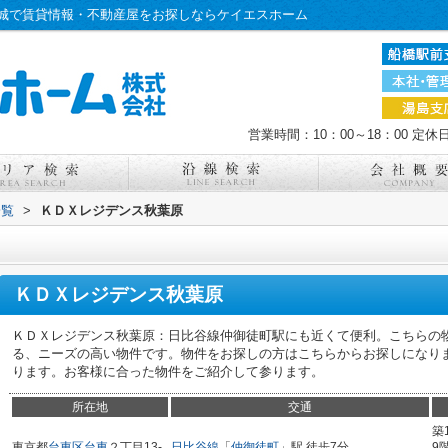
城で賃貸情報・不動産屋をお探しならケイエスホーム
営業時間：10：00～18：00
定休
一覧
>
ＫＤＸレジデンス秋葉原
ＫＤＸレジデンス秋葉原
ＫＤＸレジデンス秋葉原：日比谷線仲御徒町駅にも近くて便利。こちらの
る、ニーズの高い物件です。物件をお探しの方はこちらからお探しになり
ります。お客様に合った物件をご紹介して参ります。
所在地
交通
築
東京都
台東区
台東
２丁目13-
日比谷線
「
仲御徒町
」駅 徒歩7分
9