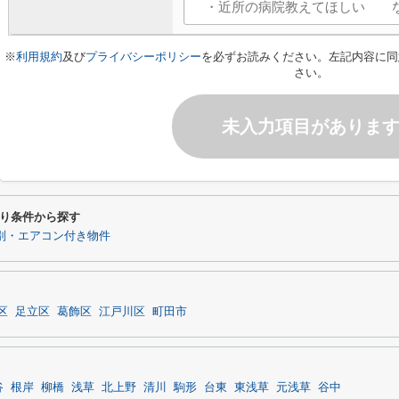
※
利用規約
及び
プライバシーポリシー
を必ずお読みください。左記内容に同
さい。
未入力項目がありま
り条件から探す
別・エアコン付き物件
区
足立区
葛飾区
江戸川区
町田市
谷
根岸
柳橋
浅草
北上野
清川
駒形
台東
東浅草
元浅草
谷中