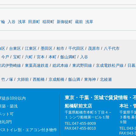
ノ輪
入谷
浅草
田原町
稲荷町
新御徒町
蔵前
浅草
飾区
/
台東区
/
江東区
/
墨田区
/
柏市
/
千代田区
/
茂原市
/
八千代市
今戸
/
宝町
/
六町
/
宮本
/
本町
/
飯山満町
/
入谷
東武伊勢崎線
/
東葉高速鉄道
/
総武本線
/
東武野田線
/
京成電鉄松戸線
/
日暮
竹ノ塚
/
大師前
/
西船橋
/
京成船橋
/
飯山満
/
東海神
/
北綾瀬
東京・千葉・茨城で賃貸情報・
駅徒歩10分以内
船橋駅前支店
本社・
新築・築浅
千葉県船橋市本町５丁目４－
千葉県千
ペット可
１ シンワ船橋第一ビル１階
３番地 
敷礼0円
９階
TEL:047-455-8009
FAX:047-455-8010
TEL:043-
バストイレ別・エアコン付き物件
FAX:043-