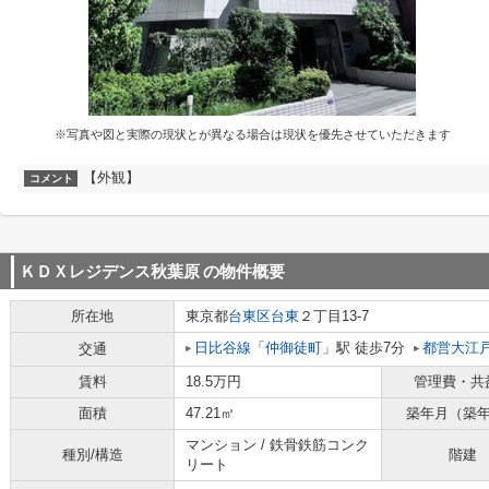
※写真や図と実際の現状とが異なる場合は現状を優先させていただきます
【外観】
コメント
ＫＤＸレジデンス秋葉原
の物件概要
所在地
東京都
台東区
台東
２丁目13-7
日比谷線
「
仲御徒町
」駅 徒歩7分
都営大江
交通
賃料
18.5万円
管理費・共
面積
47.21㎡
築年月（築
マンション / 鉄骨鉄筋コンク
種別/構造
階建
リート