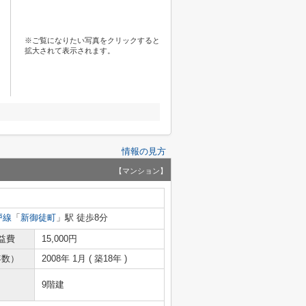
※ご覧になりたい写真をクリックすると
拡大されて表示されます。
情報の見方
【マンション】
戸線
「
新御徒町
」駅 徒歩8分
益費
15,000円
年数）
2008年 1月 ( 築18年 )
9階建