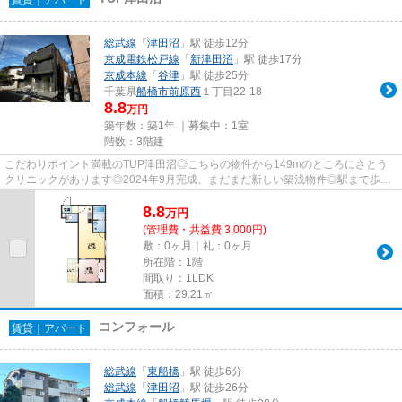
総武線
「
津田沼
」駅 徒歩12分
京成電鉄松戸線
「
新津田沼
」駅 徒歩17分
京成本線
「
谷津
」駅 徒歩25分
千葉県
船橋市
前原西
１丁目22-18
8.8
万円
築年数：築1年 ｜募集中：
1室
階数：3階建
こだわりポイント満載のTUP津田沼◎こちらの物件から149mのところにさとう
クリニックがあります◎2024年9月完成、まだまだ新しい築浅物件◎駅まで歩い
て12分ほどの、魅力的な立地の物件で...
8.8
万
円
(管理費・共益費 3,000円)
敷：0ヶ月｜礼：0ヶ月
所在階：1階
間取り：1LDK
面積：29.21㎡
コンフォール
賃貸｜アパート
総武線
「
東船橋
」駅 徒歩6分
総武線
「
津田沼
」駅 徒歩26分