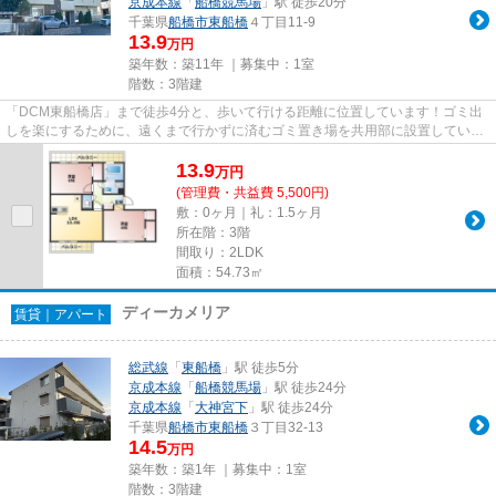
京成本線
「
船橋競馬場
」駅 徒歩20分
千葉県
船橋市
東船橋
４丁目11-9
13.9
万円
築年数：築11年 ｜募集中：
1室
階数：3階建
「DCM東船橋店」まで徒歩4分と、歩いて行ける距離に位置しています！ゴミ出
しを楽にするために、遠くまで行かずに済むゴミ置き場を共用部に設置していま
す！通勤やお出かけに便利な、...
13.9
万
円
(管理費・共益費 5,500円)
敷：0ヶ月｜礼：1.5ヶ月
所在階：3階
間取り：2LDK
面積：54.73㎡
ディーカメリア
賃貸｜アパート
総武線
「
東船橋
」駅 徒歩5分
京成本線
「
船橋競馬場
」駅 徒歩24分
京成本線
「
大神宮下
」駅 徒歩24分
千葉県
船橋市
東船橋
３丁目32-13
14.5
万円
築年数：築1年 ｜募集中：
1室
階数：3階建