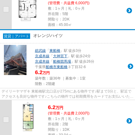
(管理費・共益費 6,000円)
敷：1ヶ月｜礼：0ヶ月
所在階：5階
間取り：2DK
面積：45.00㎡
オレンジハイツ
賃貸｜アパート
総武線
「
東船橋
」駅 徒歩3分
京成本線
「
大神宮下
」駅 徒歩24分
京成本線
「
船橋競馬場
」駅 徒歩26分
千葉県
船橋市
東船橋
３丁目32-6
6.2
万円
築年数：築36年 ｜募集中：
1室
階数：2階建
デイリーヤマザキ 東船橋駅北口店が275mにある物件です♪駅まで3分と、駅近で
アクセスも良好な物件です♪こちらの物件では初期費用をカードでお支払いいただ
けます♪こちらの物件はアパー...
6.2
万
円
(管理費・共益費 2,000円)
敷：1ヶ月｜礼：0ヶ月
所在階：2階
間取り：1DK
面積：33.04㎡