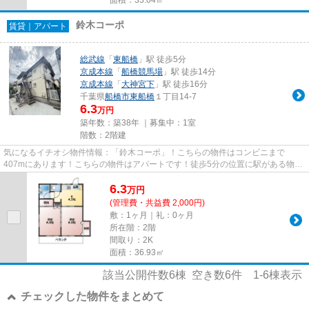
鈴木コーポ
賃貸｜アパート
総武線
「
東船橋
」駅 徒歩5分
京成本線
「
船橋競馬場
」駅 徒歩14分
京成本線
「
大神宮下
」駅 徒歩16分
千葉県
船橋市
東船橋
１丁目14-7
6.3
万円
築年数：築38年 ｜募集中：
1室
階数：2階建
気になるイチオシ物件情報：「鈴木コーポ」！こちらの物件はコンビニまで
407mにあります！こちらの物件はアパートです！徒歩5分の位置に駅がある物件
です！できるだけ早めに不動産情報...
6.3
万
円
(管理費・共益費 2,000円)
敷：1ヶ月｜礼：0ヶ月
所在階：2階
間取り：2K
面積：36.93㎡
該当公開件数
6
棟 空き数
6
件
1-6
棟表示
チェックした物件をまとめて