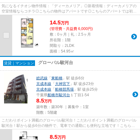
気になるイチオシ物件情報：「ディーカメリア」◎新着情報：ディーカメリアの
空室情報ならコチラ◎こちらの物件はアパートです◎こちらのアパートでは初期
費用をカードでお支払いいただけ...
14.5
万
円
(管理費・共益費 6,000円)
敷：0ヶ月｜礼：2.5ヶ月
所在階：1階
間取り：2LDK
面積：54.95㎡
グローバル駿河台
賃貸｜マンション
総武線
「
東船橋
」駅 徒歩6分
京成本線
「
大神宮下
」駅 徒歩23分
京成本線
「
船橋競馬場
」駅 徒歩25分
千葉県
船橋市
駿河台
１丁目1-54
8.5
万円
築年数：築30年 ｜募集中：
1室
階数：5階建
こだわりポイント満載のグローバル駿河台！こだわりポイント満載のグローバル
駿河台！駅から徒歩6分の物件で、電車での通勤にも便利な立地です！こちらは
自走式駐車場付きの物件です！...
8.5
万
円