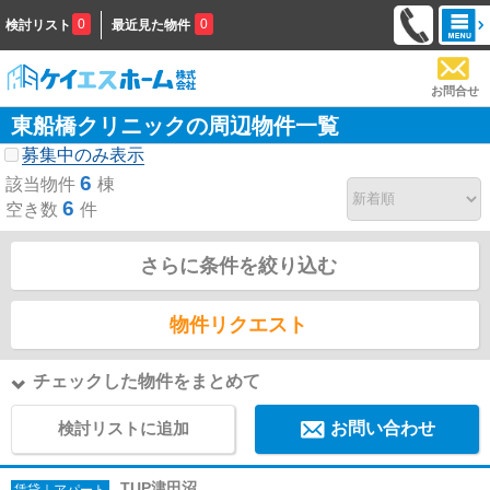
0
0
検討リスト
最近見た物件
お問合せ
東船橋クリニックの周辺物件一覧
募集中のみ表示
6
該当物件
棟
6
空き数
件
さらに条件を絞り込む
物件リクエスト
チェックした物件をまとめて
検討リストに追加
お問い合わせ
TUP津田沼
賃貸｜アパート