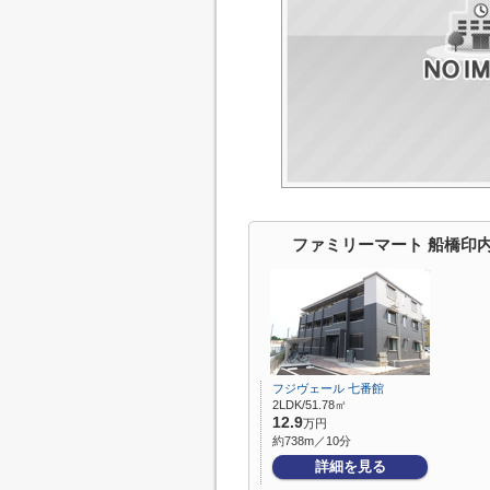
ファミリーマート 船橋印
フジヴェール 七番館
2LDK/51.78㎡
12.9
万円
約738m／10分
詳細を見る