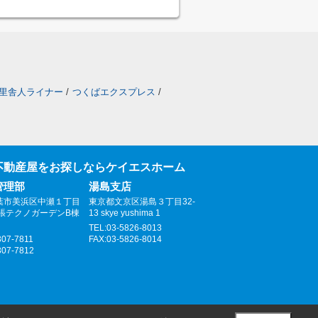
里舎人ライナー
/
つくばエクスプレス
/
不動産屋をお探しならケイエスホーム
管理部
湯島支店
葉市美浜区中瀬１丁目
東京都文京区湯島３丁目32-
幕張テクノガーデンB棟
13 skye yushima 1
TEL:03-5826-8013
307-7811
FAX:03-5826-8014
307-7812