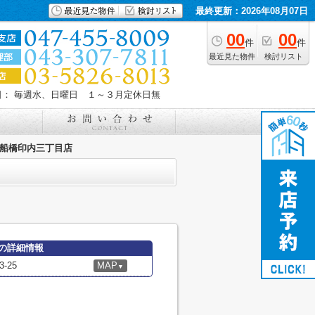
最終更新：2026年08月07日
00
00
件
件
最近見た物件
検討リスト
日： 毎週水、日曜日 １～３月定休日無
 船橋印内三丁目店
の詳細情報
-25
MAP
▼