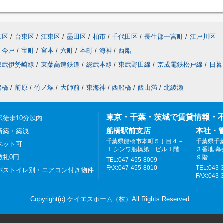
飾区
/
台東区
/
江東区
/
墨田区
/
柏市
/
千代田区
/
長生郡一宮町
/
江戸川区
今戸
/
宝町
/
宮本
/
六町
/
本町
/
海神
/
西船
東武伊勢崎線
/
東葉高速鉄道
/
総武本線
/
東武野田線
/
京成電鉄松戸線
/
日暮
船橋
/
前原
/
竹ノ塚
/
大師前
/
東海神
/
西船橋
/
飯山満
/
北綾瀬
東京・千葉・茨城で賃貸情報・
駅徒歩10分以内
船橋駅前支店
本社・
新築・築浅
千葉県船橋市本町５丁目４－
千葉県千
ペット可
１ シンワ船橋第一ビル１階
３番地 
敷礼0円
９階
TEL:047-455-8009
FAX:047-455-8010
TEL:043-
バストイレ別・エアコン付き物件
FAX:043-
Copyright(c) ケイエスホーム（株）All Rights Reserved.