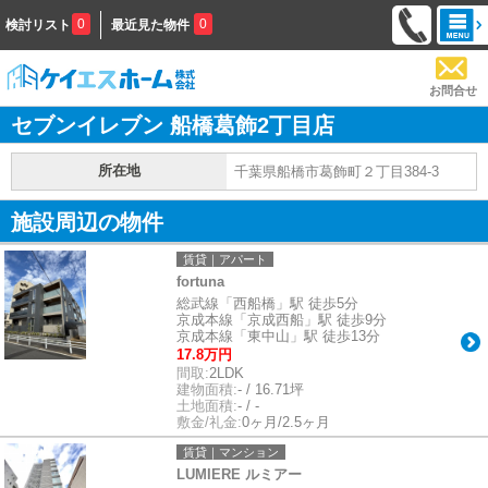
0
0
検討リスト
最近見た物件
お問合せ
セブンイレブン 船橋葛飾2丁目店
所在地
千葉県船橋市葛飾町２丁目384-3
施設周辺の物件
賃貸｜アパート
fortuna
総武線「西船橋」駅 徒歩5分
京成本線「京成西船」駅 徒歩9分
京成本線「東中山」駅 徒歩13分
17.8万円
間取:
2LDK
建物面積:
- / 16.71坪
土地面積:
- / -
敷金/礼金:
0ヶ月/2.5ヶ月
賃貸｜マンション
LUMIERE ルミアー