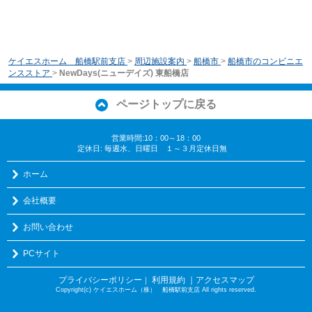
ケイエスホーム 船橋駅前支店
>
周辺施設案内
>
船橋市
>
船橋市のコンビニエ
ンスストア
>
NewDays(ニューデイズ) 東船橋店
ページトップに戻る
営業時間:10：00～18：00
定休日: 毎週水、日曜日 １～３月定休日無
ホーム
会社概要
お問い合わせ
PCサイト
プライバシーポリシー
利用規約
｜アクセスマップ
｜
Copyright(c) ケイエスホーム（株） 船橋駅前支店 All rights reserved.