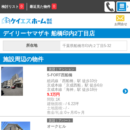
0
0
検討リスト
最近見た物件
お問合せ
デイリーヤマザキ 船橋印内2丁目店
所在地
千葉県船橋市印内２丁目5-32
施設周辺の物件
賃貸｜マンション
S-FORT西船橋
総武線「西船橋」駅 徒歩10分
京成本線「京成西船」駅 徒歩6分
京成本線「海神」駅 徒歩18分
9.3万円
間取:
1K
建物面積:
- / 6.22坪
土地面積:
- / -
敷金/礼金:
0ヶ月/0ヶ月
賃貸｜アパート
オークヒル