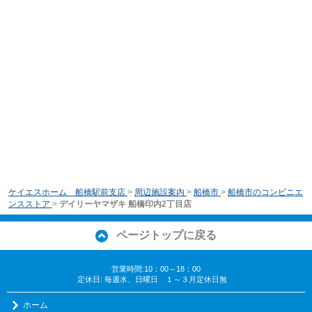
ケイエスホーム 船橋駅前支店
>
周辺施設案内
>
船橋市
>
船橋市のコンビニエ
ンスストア
>
デイリーヤマザキ 船橋印内2丁目店
ページトップに戻る
営業時間:10：00～18：00
定休日: 毎週水、日曜日 １～３月定休日無
ホーム