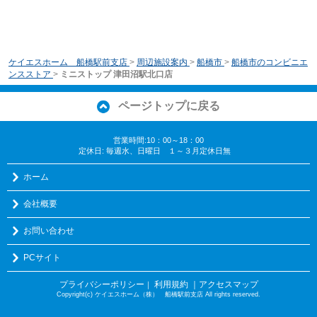
ケイエスホーム 船橋駅前支店
>
周辺施設案内
>
船橋市
>
船橋市のコンビニエ
ンスストア
>
ミニストップ 津田沼駅北口店
ページトップに戻る
営業時間:10：00～18：00
定休日: 毎週水、日曜日 １～３月定休日無
ホーム
会社概要
お問い合わせ
PCサイト
プライバシーポリシー
利用規約
｜アクセスマップ
｜
Copyright(c) ケイエスホーム（株） 船橋駅前支店 All rights reserved.