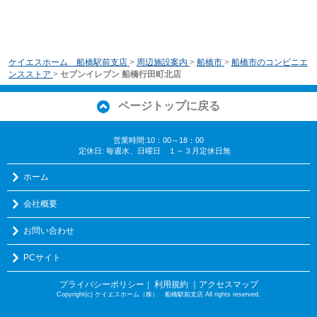
ケイエスホーム 船橋駅前支店
>
周辺施設案内
>
船橋市
>
船橋市のコンビニエ
ンスストア
>
セブンイレブン 船橋行田町北店
ページトップに戻る
営業時間:10：00～18：00
定休日: 毎週水、日曜日 １～３月定休日無
ホーム
会社概要
お問い合わせ
PCサイト
プライバシーポリシー
利用規約
｜アクセスマップ
｜
Copyright(c) ケイエスホーム（株） 船橋駅前支店 All rights reserved.