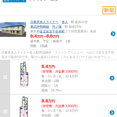
日暮里舎人ライナー
「
舎人
」駅 徒歩11分
東武伊勢崎線
「
竹ノ塚
」駅 徒歩25分
東京都
足立区
古千谷本町
２丁目住居表示）未決
8.4
8.6
万円～
万円
築年数：予定 ｜募集中：
2室
階数：2階建
日暮里舎人ライナー舎人駅周辺物件：ファインアベニュー。ベルクス足立古千谷
店まで徒歩5分です。駅から徒歩11分のところにあるアパートはいかがでしょう
か。こちらの物件はアパートで...
8.4
万
円
(管理費・共益費 3,900円)
敷：0ヶ月｜礼：12.6万円
所在階：1階
間取り：1R
面積：33.78㎡
8.6
万
円
(管理費・共益費 3,900円)
敷：0ヶ月｜礼：12.9万円
所在階：1階