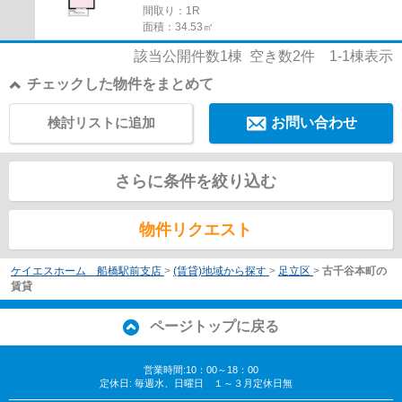
間取り：1R
面積：34.53㎡
該当公開件数
1
棟 空き数
2
件
1-1
棟表示
チェックした物件をまとめて
検討リストに追加
お問い合わせ
さらに条件を絞り込む
物件リクエスト
ケイエスホーム 船橋駅前支店
>
(賃貸)地域から探す
>
足立区
>
古千谷本町の
賃貸
ページトップに戻る
営業時間:10：00～18：00
定休日: 毎週水、日曜日 １～３月定休日無