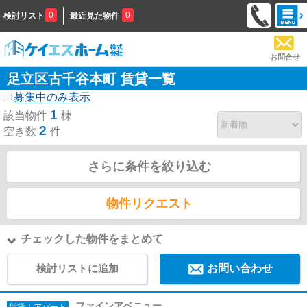
0
0
検討リスト
最近見た物件
お問合せ
足立区古千谷本町 賃貸一覧
募集中のみ表示
1
該当物件
棟
2
空き数
件
さらに条件を絞り込む
物件リクエスト
チェックした物件をまとめて
検討リストに追加
お問い合わせ
ファインアベニュー
賃貸｜アパート