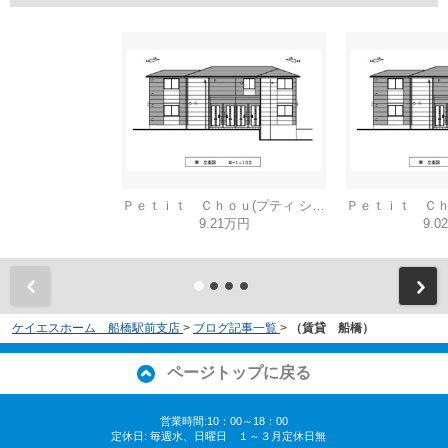
Ｐｅｔｉｔ Ｃｈｏｕ(プティ シュウ)
9.21万円
9.0
ケイエスホーム 船橋駅前支店
>
ブログ記事一覧
>
（賃貸 船橋）
ページトップに戻る
営業時間:10：00～18：00
定休日: 毎週水、日曜日 １～３月定休日無