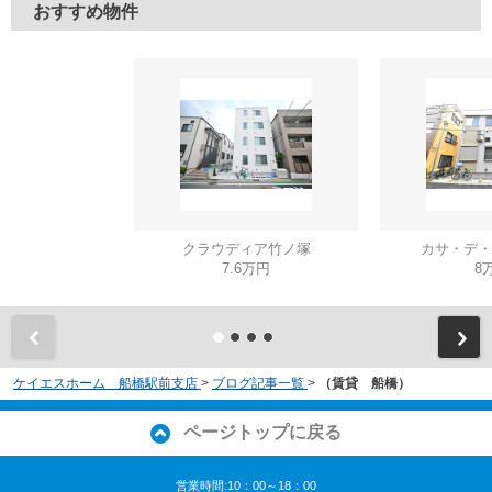
おすすめ物件
クラウディア竹ノ塚
カサ・デ・
7.6万円
8
ケイエスホーム 船橋駅前支店
>
ブログ記事一覧
>
（賃貸 船橋）
ページトップに戻る
営業時間:10：00～18：00