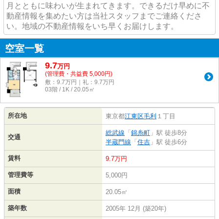
月とともに味わいが生まれてきます。できるだけ早めに不
動産情報を集めたい方は当社スタッフまでご連絡くださ
い。地域の不動産情報をいち早くお届けします。
空室一覧
9.7
万
円
(管理費・共益費 5,000円)
敷：9.7万円｜礼：9.7万円
03階 / 1K / 20.05㎡
所在地
東京都
江東区
毛利
１丁目
総武線
「
錦糸町
」駅 徒歩8分
交通
半蔵門線
「
住吉
」駅 徒歩6分
賃料
9.7万円
管理費等
5,000円
面積
20.05㎡
築年数
2005年 12月 (築20年)