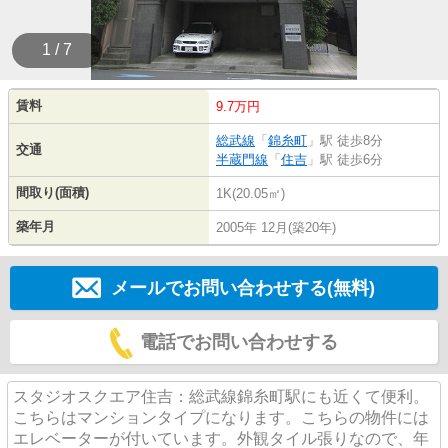
1 / 7
賃料
9.7万円
総武線
「
錦糸町
」駅 徒歩8分
交通
半蔵門線
「
住吉
」駅 徒歩6分
間取り(面積)
1K(20.05㎡)
築年月
2005年 12月(築20年)
メールでお問い合わせする(無料)
電話でお問い合わせする
スタジオスクエア住吉：総武線錦糸町駅にも近くて便利。
こちらはマンションタイプになります。こちらの物件には
エレベーターが付いています。外観タイル張りなので、年