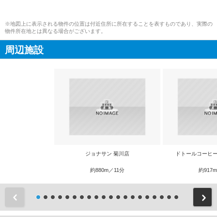
※地図上に表示される物件の位置は付近住所に所在することを表すものであり、実際の
物件所在地とは異なる場合がございます。
周辺施設
ジョナサン 菊川店
ドトールコーヒー
約880m／11分
約917
前