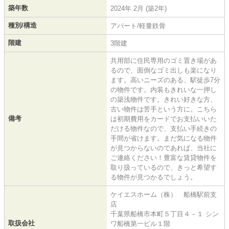
築年数
2024年 2月 (築2年)
種別/構造
アパート/軽量鉄骨
階建
3階建
共用部に住民専用のゴミ置き場があ
るので、面倒なゴミ出しも楽になり
ます。高いニーズのある、駅徒歩7分
の物件です。内装もきれいな一押し
の築浅物件です。きれい好きな方、
古い物件は苦手という方に。こちら
備考
は初期費用をカードでお支払いいた
だける物件なので、支払い手続きの
手間が省けます。まだ気になる物件
が見つからないのであれば、当社に
ご連絡ください！豊富な賃貸物件を
取り扱っているので、きっと希望す
る物件が見つかるでしょう。
ケイエスホーム（株） 船橋駅前支
店
千葉県船橋市本町５丁目４－１ シン
取扱会社
ワ船橋第一ビル１階