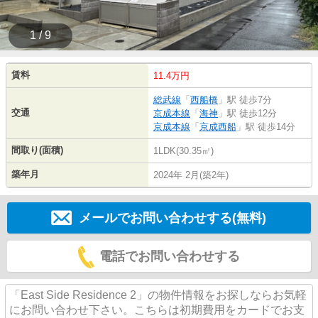
1 / 9
賃料
11.4万円
総武線
「
西船橋
」駅 徒歩7分
交通
京成本線
「
海神
」駅 徒歩12分
京成本線
「
京成西船
」駅 徒歩14分
間取り(面積)
1LDK(30.35㎡)
築年月
2024年 2月(築2年)
メールでお問い合わせする(無料)
電話でお問い合わせする
「East Side Residence 2」の物件情報をお探しならお気軽
にお問い合わせ下さい。こちらは初期費用をカードでお支