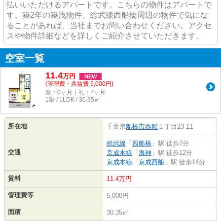
払いいただけるアパートです。こちらの物件はアパートで
す。築2年の築浅物件。総武線西船橋周辺の物件で気にな
ることがあれば、当社までお問い合わせください。アクセ
スや物件詳細などを詳しくご紹介させていただきます。
空室一覧
11.4
万
円
NEW
(管理費・共益費 5,000円)
敷：0ヶ月｜礼：2ヶ月
1階 / 1LDK / 30.35㎡
所在地
千葉県
船橋市
西船
１丁目23-11
総武線
「
西船橋
」駅 徒歩7分
交通
京成本線
「
海神
」駅 徒歩12分
京成本線
「
京成西船
」駅 徒歩14分
賃料
11.4万円
管理費等
5,000円
面積
30.35㎡