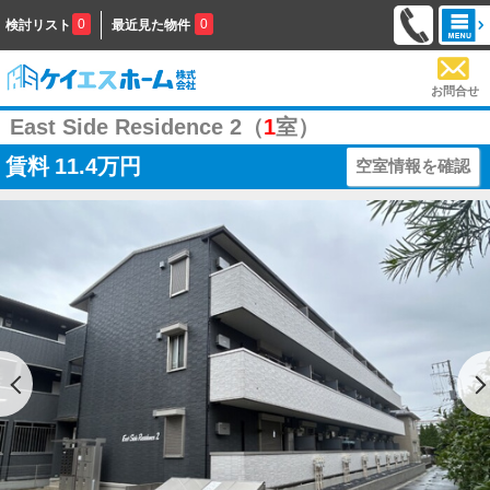
0
0
検討リスト
最近見た物件
お問合せ
East Side Residence 2（
1
室）
賃料
11.4万円
空室情報を確認