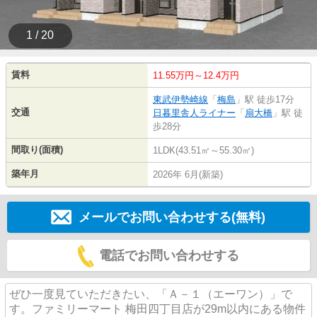
1 / 20
賃料
11.55万円～12.4万円
東武伊勢崎線
「
梅島
」駅 徒歩17分
交通
日暮里舎人ライナー
「
扇大橋
」駅 徒
歩28分
間取り(面積)
1LDK(43.51㎡～55.30㎡)
築年月
2026年 6月(新築)
メールでお問い合わせする(無料)
電話でお問い合わせする
ぜひ一度見ていただきたい、「Ａ－１（エーワン）」で
す。ファミリーマート 梅田四丁目店が29m以内にある物件