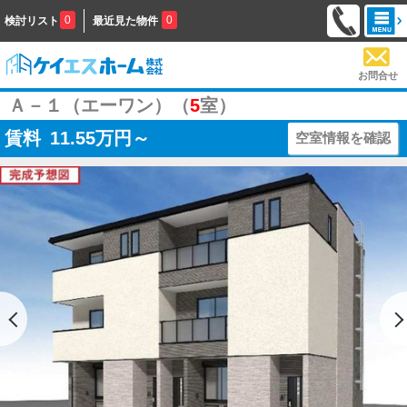
0
0
検討リスト
最近見た物件
お問合せ
Ａ－１（エーワン）（
5
室）
賃料
11.55
万円～
空室情報を確認