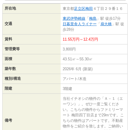
所在地
東京都
足立区
梅田
４丁目２９番１６
東武伊勢崎線
「
梅島
」駅 徒歩17分
交通
日暮里舎人ライナー
「
扇大橋
」駅 徒
歩28分
賃料
11.55万円～12.4万円
管理費等
3,800円
面積
43.51㎡～55.30㎡
築年数
2026年 6月 (新築)
種別/構造
アパート/木造
階建
3階建
当社イチオシの物件の「Ａ－１（エ
ーワン）」。ぜひ一度ご覧くださ
い。こちらの物件からファミリーマ
ート 梅田四丁目店まで29mです。こ
備考
ちらの物件はアパートです。不動産
物件をご紹介を致します。ご納得い