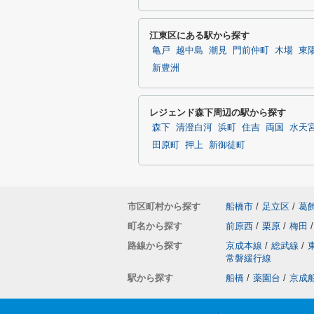
江東区にある駅から探す
亀戸
越中島
潮見
門前仲町
木場
東
新豊洲
レジェンド森下周辺の駅から探す
森下
清澄白河
浜町
住吉
両国
水天
田原町
押上
新御徒町
市区町村から探す
船橋市
/
足立区
/
葛
町名から探す
前原西
/
栗原
/
梅田
/
路線から探す
京成本線
/
総武線
/
常磐緩行線
駅から探す
船橋
/
薬園台
/
京成