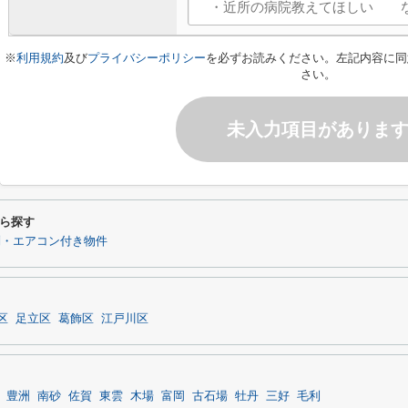
※
利用規約
及び
プライバシーポリシー
を必ずお読みください。左記内容に同
さい。
未入力項目がありま
ら探す
別・エアコン付き物件
区
足立区
葛飾区
江戸川区
豊洲
南砂
佐賀
東雲
木場
富岡
古石場
牡丹
三好
毛利