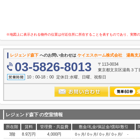
※地図上に表示される物件の位置は付近住所に所在することを表すものであり、実際
レジェンド森下
へのお問い合わせは
ケイエスホーム株式会社 湯島支
03-5826-8013
〒113-0034
東京都文京区湯島３丁目32-1
10：00-18：00 定休日:水曜、日曜、祝祭日
レジェンド森下
の空室情報
所在階
賃料
管理費・共益費
敷金/礼金/保証金/償却/敷引
3階
8.9万円
4,000円
/
/
/
/
0ヶ月
0ヶ月
0ヶ月
0ヶ月
-