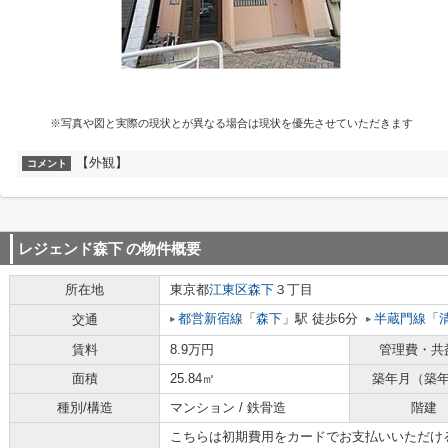
※写真や図と実際の現状とが異なる場合は現状を優先させていただきます
【外観】
コメント
レジェンド森下
の物件概要
所在地
東京都
江東区
森下
３丁目
都営新宿線
「
森下
」駅 徒歩6分
半蔵門線
「
交通
賃料
8.9万円
管理費・共
面積
25.84㎡
築年月（築
種別/構造
マンション / 鉄骨造
階建
こちらは初期費用をカードでお支払いいただけ