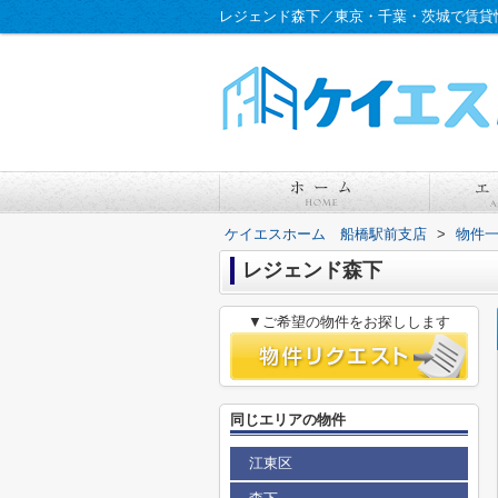
レジェンド森下／東京・千葉・茨城で賃貸
ケイエスホーム 船橋駅前支店
>
物件
レジェンド森下
▼ご希望の物件をお探しします
同じエリアの物件
江東区