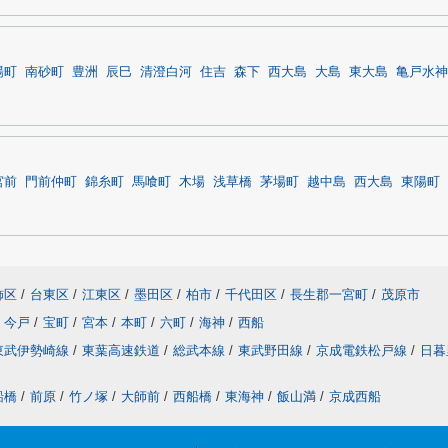
陽町
南砂町
豊洲
辰巳
清澄白河
住吉
森下
西大島
大島
東大島
亀戸水神
宮前
門前仲町
錦糸町
馬喰町
木場
浅草橋
茅場町
越中島
西大島
東陽町
飾区
/
台東区
/
江東区
/
墨田区
/
柏市
/
千代田区
/
長生郡一宮町
/
茂原市
今戸
/
宝町
/
宮本
/
本町
/
六町
/
海神
/
西船
東武伊勢崎線
/
東葉高速鉄道
/
総武本線
/
東武野田線
/
京成電鉄松戸線
/
日暮
船橋
/
前原
/
竹ノ塚
/
大師前
/
西船橋
/
東海神
/
飯山満
/
京成西船