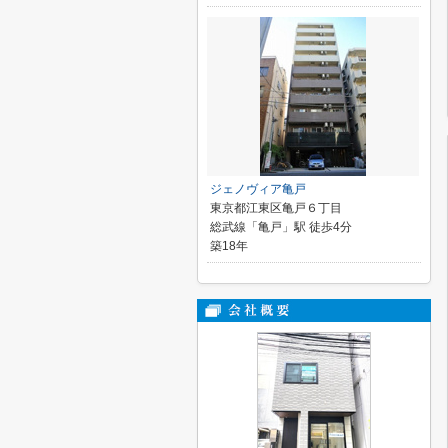
ジェノヴィア亀戸
東京都江東区亀戸６丁目
総武線「亀戸」駅 徒歩4分
築18年