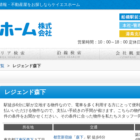
情報・不動産屋をお探しならケイエスホーム
営業時間：10：00～18：00
定休
一覧
>
レジェンド森下
レジェンド森下
駅徒歩6分に駅が立地する物件なので、電車を多く利用する方にとって便
払いいただける物件なので、支払い手続きの手間が省けます。こちらの物
件の条件をお聞かせください。その条件に合った物件を私たちスタッフ一
所在地
交通
築
都営新宿線
「
森下
」駅 徒歩6分
東京都
江東区
森下
３丁目
4