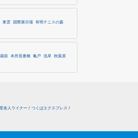
東雲
国際展示場
有明テニスの森
蔵前
本所吾妻橋
亀戸
浅草
秋葉原
里舎人ライナー
/
つくばエクスプレス
/