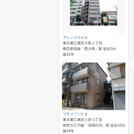
アレックスビル
東京都江東区大島１丁目
都営新宿線「西大島」駅 徒歩3分
築31年
プチメゾンたま
東京都江東区三好３丁目
都営大江戸線「清澄白河」駅 徒歩10分
築34年