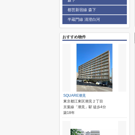
森下
都営新宿線 森下
半蔵門線 清澄白河
おすすめ物件
SQUARE潮見
東京都江東区潮見２丁目
京葉線「潮見」駅 徒歩4分
築18年