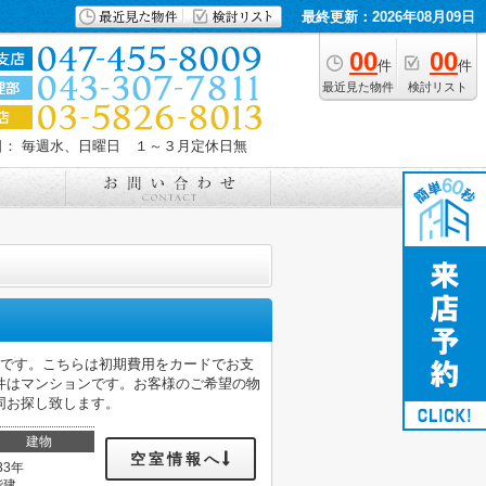
最終更新：2026年08月09日
00
00
件
件
最近見た物件
検討リスト
日： 毎週水、日曜日 １～３月定休日無
利です。こちらは初期費用をカードでお支
件はマンションです。お客様のご希望の物
同お探し致します。
建物
空室情報へ
33年
階建