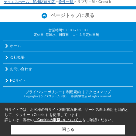
ケイエスホーム 船橋駅前支店
>
物件一覧
>
リブリ・M・Crest b
ページトップに戻る
営業時間:10：00～18：00
定休日: 毎週水、日曜日 １～３月定休日無
ホーム
会社概要
お問い合わせ
PCサイト
プライバシーポリシー
利用規約
｜アクセスマップ
｜
Copyright(c) ケイエスホーム（株） 船橋駅前支店 All rights reserved.
当サイトでは、お客様の当サイト利用状況把握、サービス向上検討を目的と
して、クッキー（Cookie）を使用しています。
詳しくは、当社の
「Cookieの取扱いについて」
をご確認ください。
閉じる