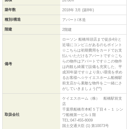
26.08㎡
築年数
2018年 3月 (築8年)
種別/構造
アパート/木造
階建
2階建
ローソン 船橋埠頭店まで徒歩4分と
近場にコンビニがあるのもポイント
☆こちらは初期費用をカードでお支
払いいただけるアパートです☆こち
らの物件はアパートです☆この物件
備考
は内観も綺麗で設備も充実した、平
成30年築です☆より良い環境を求め
るお客様へ☆ケイエスホーム船橋駅
前支店から素敵な物件をご一緒にさ
がしていきましょう(^^)
ケイエスホーム（株） 船橋駅前支
店
千葉県船橋市本町５丁目４－１ シン
取扱会社
ワ船橋第一ビル１階
TEL:047-455-8009
国土交通大臣 (1) 第10073号