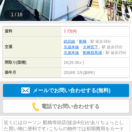
1 / 18
賃料
7.7万円
総武線
「
船橋
」駅 徒歩19分
交通
京成本線
「
大神宮下
」駅 徒歩15分
京成本線
「
船橋競馬場
」駅 徒歩23分
間取り(面積)
1K(26.08㎡)
築年月
2018年 3月(築8年)
メールでお問い合わせする(無料)
電話でお問い合わせする
近くにはローソン 船橋埠頭店(徒歩4分)がありちょっとし
た買い物に便利です♪こちらの物件では初期費用をカード