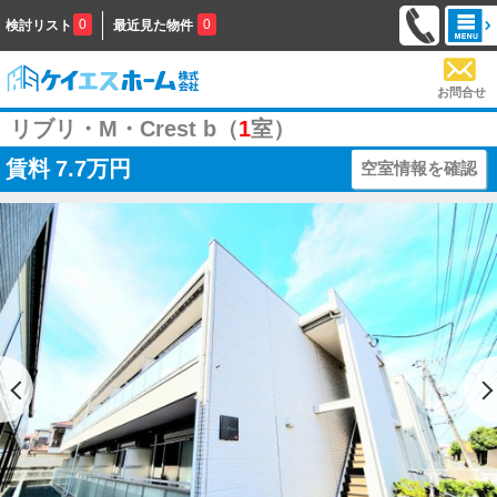
0
0
検討リスト
最近見た物件
お問合せ
リブリ・M・Crest b（
1
室）
賃料
7.7万円
空室情報を確認