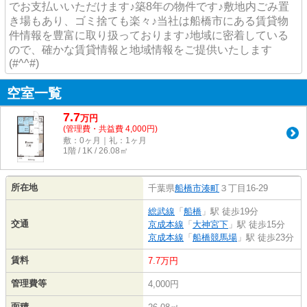
でお支払いいただけます♪築8年の物件です♪敷地内ごみ置
き場もあり、ゴミ捨ても楽々♪当社は船橋市にある賃貸物
件情報を豊富に取り扱っております♪地域に密着している
ので、確かな賃貸情報と地域情報をご提供いたします
(#^^#)
空室一覧
7.7
万
円
(管理費・共益費 4,000円)
敷：0ヶ月｜礼：1ヶ月
1階 / 1K / 26.08㎡
所在地
千葉県
船橋市
湊町
３丁目16-29
総武線
「
船橋
」駅 徒歩19分
交通
京成本線
「
大神宮下
」駅 徒歩15分
京成本線
「
船橋競馬場
」駅 徒歩23分
賃料
7.7万円
管理費等
4,000円
面積