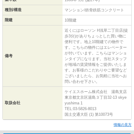
種別/構造
マンション/鉄骨鉄筋コンクリート
階建
10階建
近くにはローソン H浅草二丁目店(徒
歩3分)がありちょっとした買い物に
便利です。地上10階建ての物件で
す。こちらの物件にはエレベーター
が付いています。こちらはマンショ
備考
ンタイプになります。当社スタッフ
が地域の賃貸情報をご提供いたしま
す。お客様のこだわりやご要望など
ございましたら、お気軽に当社へお
問い合わせ下さい。
ケイエスホーム株式会社 湯島支店
東京都文京区湯島３丁目32-13 skye
取扱会社
yushima 1
TEL:03-5826-8013
国土交通大臣 (1) 第10073号
情報の見方