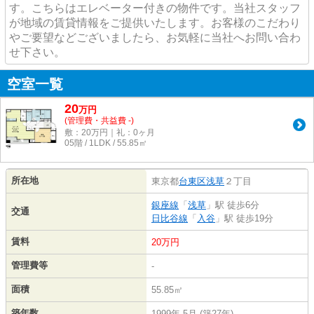
す。こちらはエレベーター付きの物件です。当社スタッフ
が地域の賃貸情報をご提供いたします。お客様のこだわり
やご要望などございましたら、お気軽に当社へお問い合わ
せ下さい。
空室一覧
20
万
円
(管理費・共益費 -)
敷：20万円｜礼：0ヶ月
05階 / 1LDK / 55.85㎡
所在地
東京都
台東区
浅草
２丁目
銀座線
「
浅草
」駅 徒歩6分
交通
日比谷線
「
入谷
」駅 徒歩19分
賃料
20万円
管理費等
-
面積
55.85㎡
築年数
1999年 5月 (築27年)