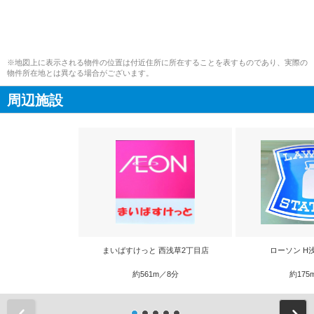
※地図上に表示される物件の位置は付近住所に所在することを表すものであり、実際の
物件所在地とは異なる場合がございます。
周辺施設
まいばすけっと 西浅草2丁目店
ローソン H
約561m／8分
約175
前