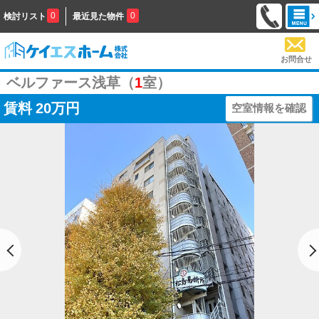
0
0
検討リスト
最近見た物件
お問合せ
ベルファース浅草（
1
室）
賃料
20万円
空室情報を確認