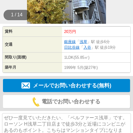
1 / 14
賃料
20万円
銀座線
「
浅草
」駅 徒歩6分
交通
日比谷線
「
入谷
」駅 徒歩19分
間取り(面積)
1LDK(55.85㎡)
築年月
1999年 5月(築27年)
メールでお問い合わせする(無料)
電話でお問い合わせする
ぜひ一度見ていただきたい、「ベルファース浅草」です。
ローソン H浅草二丁目店まで徒歩3分と近場にコンビニが
あるのもポイント。こちらはマンションタイプになりま