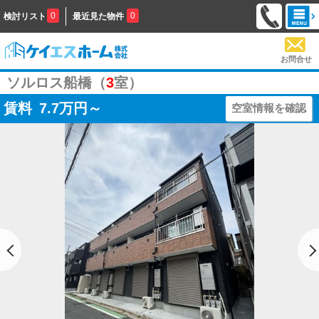
0
0
検討リスト
最近見た物件
お問合せ
ソルロス船橋（
3
室）
賃料
7.7
万円～
空室情報を確認