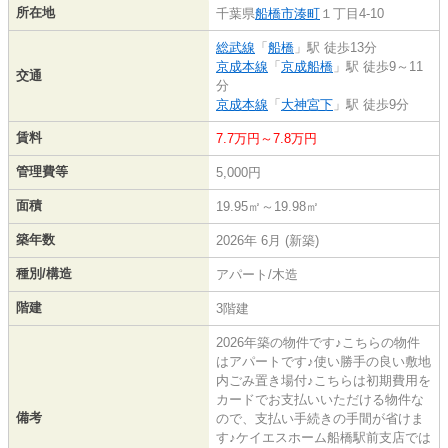
所在地
千葉県
船橋市
湊町
１丁目4-10
総武線
「
船橋
」駅 徒歩13分
京成本線
「
京成船橋
」駅 徒歩9～11
交通
分
京成本線
「
大神宮下
」駅 徒歩9分
賃料
7.7万円～7.8万円
管理費等
5,000円
面積
19.95㎡～19.98㎡
築年数
2026年 6月 (新築)
種別/構造
アパート/木造
階建
3階建
2026年築の物件です♪こちらの物件
はアパートです♪使い勝手の良い敷地
内ごみ置き場付♪こちらは初期費用を
カードでお支払いいただける物件な
備考
ので、支払い手続きの手間が省けま
す♪ケイエスホーム船橋駅前支店では