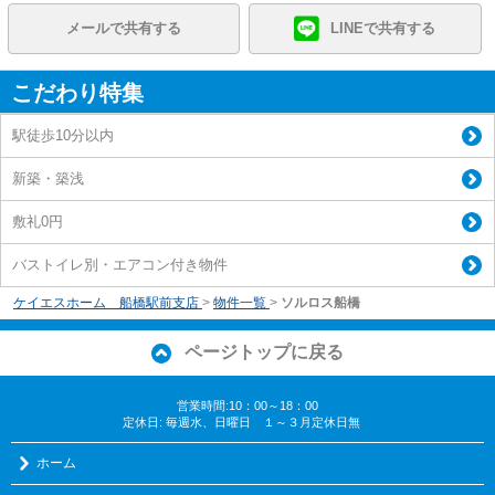
メールで共有する
LINEで共有する
こだわり特集
駅徒歩10分以内
新築・築浅
敷礼0円
バストイレ別・エアコン付き物件
ケイエスホーム 船橋駅前支店
>
物件一覧
>
ソルロス船橋
ページトップに戻る
営業時間:10：00～18：00
定休日: 毎週水、日曜日 １～３月定休日無
ホーム