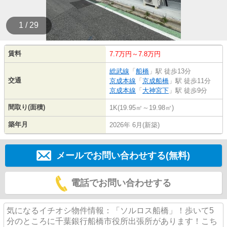
1 / 29
賃料
7.7万円～7.8万円
総武線
「
船橋
」駅 徒歩13分
交通
京成本線
「
京成船橋
」駅 徒歩11分
京成本線
「
大神宮下
」駅 徒歩9分
間取り(面積)
1K(19.95㎡～19.98㎡)
築年月
2026年 6月(新築)
メールでお問い合わせする(無料)
電話でお問い合わせする
気になるイチオシ物件情報：「ソルロス船橋」！歩いて5
分のところに千葉銀行船橋市役所出張所があります！こち