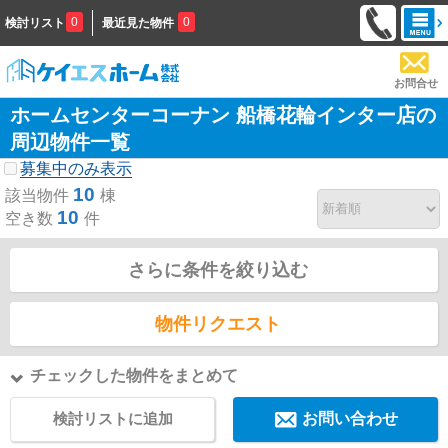
0
0
検討リスト
最近見た物件
お問合せ
ホームセンターコーナン 船橋花輪インター店の
周辺物件一覧
募集中のみ表示
10
該当物件
棟
10
空き数
件
さらに条件を絞り込む
物件リクエスト
チェックした物件をまとめて
検討リストに追加
お問い合わせ