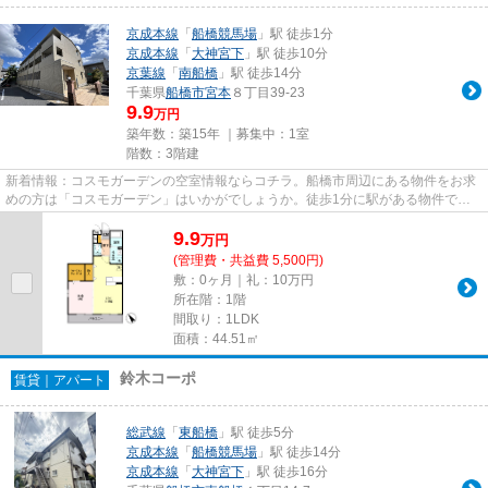
京成本線
「
船橋競馬場
」駅 徒歩1分
京成本線
「
大神宮下
」駅 徒歩10分
京葉線
「
南船橋
」駅 徒歩14分
千葉県
船橋市
宮本
８丁目39-23
9.9
万円
築年数：築15年 ｜募集中：
1室
階数：3階建
新着情報：コスモガーデンの空室情報ならコチラ。船橋市周辺にある物件をお求
めの方は「コスモガーデン」はいかがでしょうか。徒歩1分に駅がある物件で
す。こちらの物件はアパートです...
9.9
万
円
(管理費・共益費 5,500円)
敷：0ヶ月｜礼：10万円
所在階：1階
間取り：1LDK
面積：44.51㎡
鈴木コーポ
賃貸｜アパート
総武線
「
東船橋
」駅 徒歩5分
京成本線
「
船橋競馬場
」駅 徒歩14分
京成本線
「
大神宮下
」駅 徒歩16分