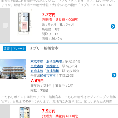
船橋市周辺にある物件をお求めの方は「リブリ・ＫＡＳＨＩＭＡ」はいかがでし
ょうか。船橋市近辺での物件情報：大好評のあの物件「リブリ・ＫＡＳＨＩＭ
Ａ」。こちらの物件はアパート...
7.7
万
円
(管理費・共益費 4,000円)
敷：0ヶ月｜礼：0ヶ月
所在階：1階
間取り：1K
面積：26.49㎡
リブリ・船橋宮本
賃貸｜アパート
京成本線
「
船橋競馬場
」駅 徒歩4分
京成本線
「
大神宮下
」駅 徒歩6分
京成本線
「
京成船橋
」駅 徒歩19分
千葉県
船橋市
宮本
４丁目12-33
7.9
万円
築年数：築8年 ｜募集中：
1室
階数：3階建
こだわりポイント満載のリブリ・船橋宮本。こちらの物件はセブンイレブン 船橋
宮本3丁目店まで459mにあります。敷地内ごみ置き場は、忙しいあなたの時間を
有効に活用できます。初期費...
7.9
万
円
(管理費・共益費 4,000円)