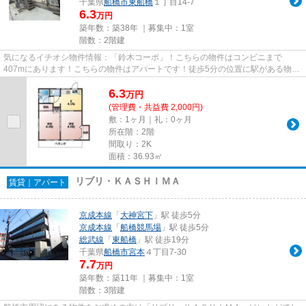
千葉県
船橋市
東船橋
１丁目14-7
6.3
万円
築年数：築38年 ｜募集中：
1室
階数：2階建
気になるイチオシ物件情報：「鈴木コーポ」！こちらの物件はコンビニまで
407mにあります！こちらの物件はアパートです！徒歩5分の位置に駅がある物件
です！できるだけ早めに不動産情報...
6.3
万
円
(管理費・共益費 2,000円)
敷：1ヶ月｜礼：0ヶ月
所在階：2階
間取り：2K
面積：36.93㎡
リブリ・ＫＡＳＨＩＭＡ
賃貸｜アパート
京成本線
「
大神宮下
」駅 徒歩5分
京成本線
「
船橋競馬場
」駅 徒歩5分
総武線
「
東船橋
」駅 徒歩19分
千葉県
船橋市
宮本
４丁目7-30
7.7
万円
築年数：築11年 ｜募集中：
1室
階数：3階建