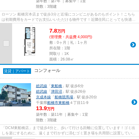
築年数：築7年 ｜募集中：
1室
階数：3階建
ローソン 船橋宮本店まで徒歩3分と近場にコンビニがあるのもポイント！こちら
は初期費用をカードでお支払いいただける物件です！近隣住民にとっても快適に
なる敷地内ごみ置き場付きで...
7.8
万
円
(管理費・共益費 4,000円)
敷：0ヶ月｜礼：1ヶ月
所在階：1階
間取り：1K
面積：26.08㎡
コンフォール
賃貸｜アパート
総武線
「
東船橋
」駅 徒歩6分
総武線
「
津田沼
」駅 徒歩26分
京成本線
「
船橋競馬場
」駅 徒歩20分
千葉県
船橋市
東船橋
４丁目11-9
13.9
万円
築年数：築11年 ｜募集中：
1室
階数：3階建
「DCM東船橋店」まで徒歩4分と、歩いて行ける距離に位置しています！ゴミ出
しを楽にするために、遠くまで行かずに済むゴミ置き場を共用部に設置していま
す！通勤やお出かけに便利な、...