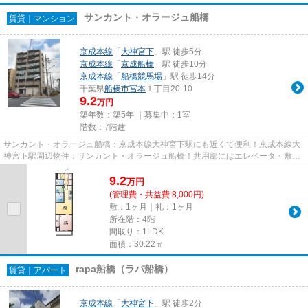
サンカント・オラージュ船橋
賃貸｜マンション
京成本線
「
大神宮下
」駅 徒歩5分
京成本線
「
京成船橋
」駅 徒歩10分
京成本線
「
船橋競馬場
」駅 徒歩14分
千葉県
船橋市
宮本
１丁目20-10
9.2
万円
築年数：築5年 ｜募集中：
1室
階数：7階建
サンカント・オラージュ船橋：京成本線大神宮下駅にも近くて便利！京成本線大
神宮下駅周辺物件：サンカント・オラージュ船橋！共用部にはエレベータ・敷地
内ごみ置き場などが備わって...
9.2
万
円
(管理費・共益費 8,000円)
敷：1ヶ月｜礼：1ヶ月
所在階：4階
間取り：1LDK
面積：30.22㎡
rapa船橋（ラパ船橋）
賃貸｜アパート
京成本線
「
大神宮下
」駅 徒歩2分