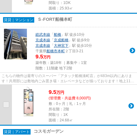
間取り：1DK
面積：25.93㎡
Ｓ-FORT船橋本町
賃貸｜マンション
総武本線
「
船橋
」駅 徒歩10分
京成本線
「
京成船橋
」駅 徒歩9分
京成本線
「
大神宮下
」駅 徒歩10分
千葉県
船橋市
本町
２丁目3-21
9.5
万円
築年数：築18年 ｜募集中：
1室
階数：11階建 地下2階
こちらの物件は最寄りのスーパー「アタック船橋湊町店」が483m以内にありま
す！共用部には敷地内ごみ置き場・エレベータなどが揃っております！地上11階
建てのイチオシの物件です！こ...
9.5
万
円
(管理費・共益費 8,000円)
敷：0ヶ月｜礼：1ヶ月
所在階：2階
間取り：1K
面積：24.68㎡
コスモガーデン
賃貸｜アパート