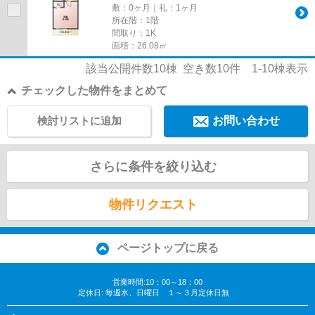
敷：0ヶ月｜礼：1ヶ月
所在階：1階
間取り：1K
面積：26.08㎡
該当公開件数
10
棟 空き数
10
件
1-10
棟表示
チェックした物件をまとめて
検討リストに追加
お問い合わせ
さらに条件を絞り込む
物件リクエスト
ページトップに戻る
営業時間:10：00～18：00
定休日: 毎週水、日曜日 １～３月定休日無