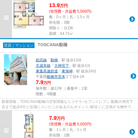
13.9
万
円
(管理費・共益費 5,500円)
敷：0ヶ月｜礼：1.5ヶ月
所在階：3階
間取り：2LDK
面積：54.73㎡
TOSCANA船橋
賃貸｜マンション
総武線
「
船橋
」駅 徒歩13分
京成本線
「
大神宮下
」駅 徒歩1分
東葉高速鉄道
「
東海神
」駅 徒歩24分
千葉県
船橋市
宮本
２丁目4-19
7.9
万円
築年数：築12年 ｜募集中：
1室
階数：4階建
新着情報：TOSCANA船橋の空室情報ならコチラ♪セブンイレブン 船橋大神宮下
店まで徒歩4分と近場にコンビニがあるのもポイント♪駅近くに立地する物件で、
徒歩13分程でアクセスできます♪...
7.9
万
円
(管理費・共益費 5,000円)
敷：1ヶ月｜礼：1ヶ月
所在階：1階