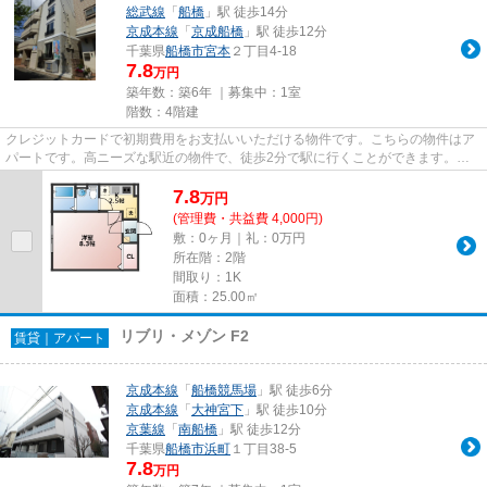
総武線
「
船橋
」駅 徒歩14分
京成本線
「
京成船橋
」駅 徒歩12分
千葉県
船橋市
宮本
２丁目4-18
7.8
万円
築年数：築6年 ｜募集中：
1室
階数：4階建
クレジットカードで初期費用をお支払いいただける物件です。こちらの物件はア
パートです。高ニーズな駅近の物件で、徒歩2分で駅に行くことができます。築5
年のイチオシ物件はこちらで...
7.8
万
円
(管理費・共益費 4,000円)
敷：0ヶ月｜礼：0万円
所在階：2階
間取り：1K
面積：25.00㎡
リブリ・メゾン F2
賃貸｜アパート
京成本線
「
船橋競馬場
」駅 徒歩6分
京成本線
「
大神宮下
」駅 徒歩10分
京葉線
「
南船橋
」駅 徒歩12分
千葉県
船橋市
浜町
１丁目38-5
7.8
万円